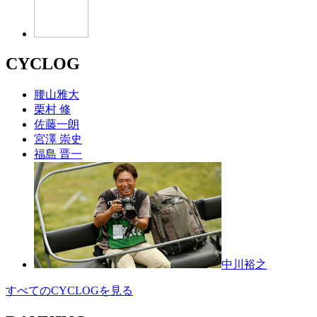
CYCLOG
腰山雅大
栗村 修
佐藤一朗
宮澤 崇史
福島 晋一
中川裕之
すべてのCYCLOGを見る