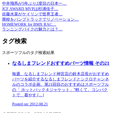
中井飛馬が5年ぶり2度目の日本一…
JCF AWARD MVPは杉浦佳子…
佐藤水菜がケイリンで世界王者…
廃校をパンプトラックでリノベーション…
HOMEWORK for BMX RAC…
ランニングバイクの魅力とは？…
タグ検索
スポーツフルのタグ検索結果
なるしまフレンドおすすめパーツ情報 その21
毎週、なるしまフレンド神宮店の鈴木店長がおすすめ
パーツを紹介するなるしまフレンドとシクロチャンネ
ルのコラボ企画。第21回目のおすすめはスポーツフル
の「 ホットパック４ジャケット」”軽くて、コンパク
トで、着やす […]
Posted on: 2012.08.21