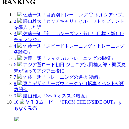
RANKING
1
佐藤一朗「目的別トレーニング ① トルクアップ」
2
腰山雅大「ヒッチキャリアとルーフトップテント
を導入した話」
3
佐藤一朗「新しいシーズン・新しい目標・新しい
チャレンジ」
4
佐藤一朗「スピードトレーニング・トレーニング
各論③」
5
佐藤一朗「フィジカルトレーニングの指標」
6
アジア選ロード初日 ジュニア沢田桂太郎・梶原悠
未が揃ってアジア王者に！
7
佐藤一朗「トレーニングの選択 後編」
8
東京デザイナーズウィークで自転車イベントが多
数開催
9
腰山雅大「Zwift オススメ環境」
10
ＭＴＢムービー『FROM THE INSIDE OUT』ま
もなく発売