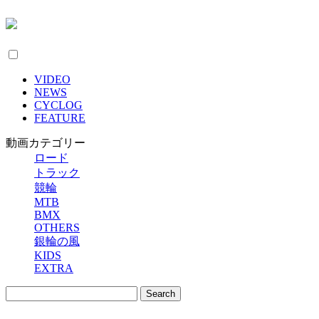
VIDEO
NEWS
CYCLOG
FEATURE
動画カテゴリー
ロード
トラック
競輪
MTB
BMX
OTHERS
銀輪の風
KIDS
EXTRA