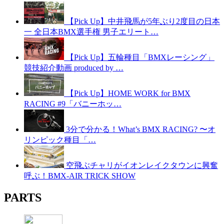
【Pick Up】中井飛馬が5年ぶり2度目の日本
一 全日本BMX選手権 男子エリート…
【Pick Up】五輪種目「BMXレーシング」
競技紹介動画 produced by …
【Pick Up】HOME WORK for BMX
RACING #9「バニーホッ…
3分で分かる！What’s BMX RACING? 〜オ
リンピック種目「…
空飛ぶチャリがイオンレイクタウンに興奮
呼ぶ！BMX-AIR TRICK SHOW
PARTS