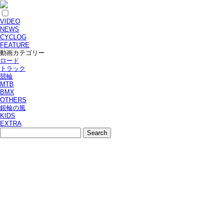
VIDEO
NEWS
CYCLOG
FEATURE
動画カテゴリー
ロード
トラック
競輪
MTB
BMX
OTHERS
銀輪の風
KIDS
EXTRA