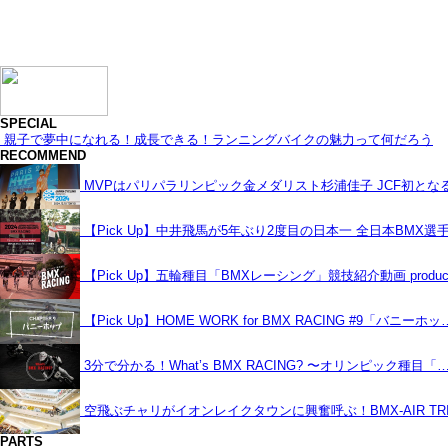
SPECIAL
親子で夢中になれる！成長できる！ランニングバイクの魅力って何だろう
RECOMMEND
MVPはパリパラリンピック金メダリスト杉浦佳子 JCF初と
【Pick Up】中井飛馬が5年ぶり2度目の日本一 全日本BMX選
【Pick Up】五輪種目「BMXレーシング」競技紹介動画 produce
【Pick Up】HOME WORK for BMX RACING #9「バニーホッ
3分で分かる！What’s BMX RACING? 〜オリンピック種目「
空飛ぶチャリがイオンレイクタウンに興奮呼ぶ！BMX-AIR TRIC
PARTS