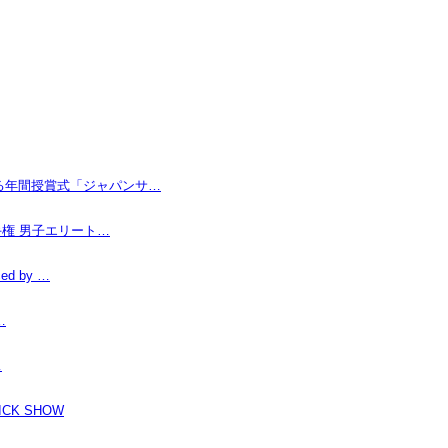
なる年間授賞式「ジャパンサ…
手権 男子エリート…
d by …
…
…
K SHOW