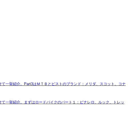
けて一挙紹介。Part3はＭＴＢとピストのブランド：メリダ、スコット、コナ
わけて一挙紹介。まずはロードバイクのパート１：ピナレロ、ルック、トレッ