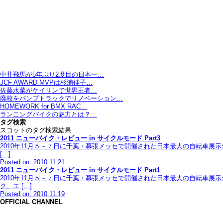
中井飛馬が5年ぶり2度目の日本一…
JCF AWARD MVPは杉浦佳子…
佐藤水菜がケイリンで世界王者…
廃校をパンプトラックでリノベーション…
HOMEWORK for BMX RAC…
ランニングバイクの魅力とは？…
タグ検索
スコットのタグ検索結果
2011 ニューバイク・レビュー in サイクルモード Part3
2010年11月５～７日に千葉・幕張メッセで開催された日本最大の自転車展
[…]
Posted on: 2010.11.21
2011 ニューバイク・レビュー in サイクルモード Part1
2010年11月５～７日に千葉・幕張メッセで開催された日本最大の自転車展
ク、エ […]
Posted on: 2010.11.19
OFFICIAL CHANNEL