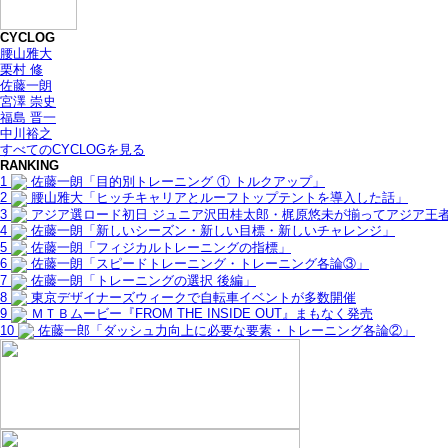
CYCLOG
腰山雅大
栗村 修
佐藤一朗
宮澤 崇史
福島 晋一
中川裕之
すべてのCYCLOGを見る
RANKING
1
佐藤一朗「目的別トレーニング ① トルクアップ」
2
腰山雅大「ヒッチキャリアとルーフトップテントを導入した話」
3
アジア選ロード初日 ジュニア沢田桂太郎・梶原悠未が揃ってアジア王
4
佐藤一朗「新しいシーズン・新しい目標・新しいチャレンジ」
5
佐藤一朗「フィジカルトレーニングの指標」
6
佐藤一朗「スピードトレーニング・トレーニング各論③」
7
佐藤一朗「トレーニングの選択 後編」
8
東京デザイナーズウィークで自転車イベントが多数開催
9
ＭＴＢムービー『FROM THE INSIDE OUT』まもなく発売
10
佐藤一郎「ダッシュ力向上に必要な要素・トレーニング各論②」