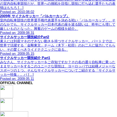
の室内自転車競技だが、世界への挑戦を目指し競技に打ち込む選手たちの表
情はもちろ […]
Posted on: 2010.08.02
2009年 サイクルサッカー「バルカーカップ」
室内自転車競技の世界選手権代表選手を決める戦い「バルカーカップ」。そ
のなかでも、サイクルサッカー日本代表の座を巡る闘いは、昨年にも増して
厳しいものとなった。興奮のゲームの模様を紹介。
Posted on: 2009.08.31
サイクルサッカー競技紹介Part2
素人には到底マネのできない動きを持つサイクルサッカー。パート２では、
世界で活躍する「金剛東京」チーム（木下・松田）のお二人に協力してもら
い、その驚くべきライドテクニックに迫る。
Posted on: 2009.05.15
サイクルサッカー競技紹介 Part1
みなさん、サイクルサッカーをご存知ですか？その名の通り自転車に乗った
ままサッカーをするこのユニークな競技は、ヨーロッパでは結構メジャーな
スポーツの１つ。そんなサイクルサッカーについてご紹介する「サイクルサ
ッカー特集」。パ […]
Posted on: 2009.05.11
OFFICIAL CHANNEL