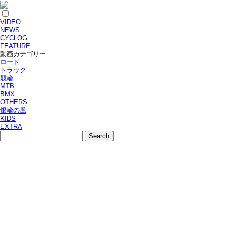
VIDEO
NEWS
CYCLOG
FEATURE
動画カテゴリー
ロード
トラック
競輪
MTB
BMX
OTHERS
銀輪の風
KIDS
EXTRA