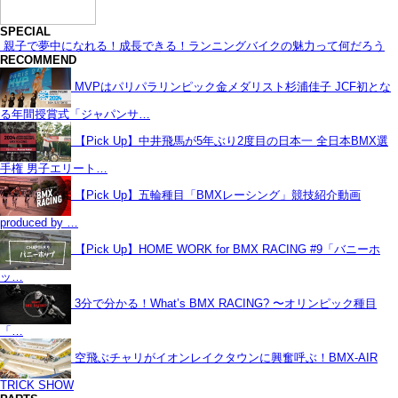
SPECIAL
親子で夢中になれる！成長できる！ランニングバイクの魅力って何だろう
RECOMMEND
MVPはパリパラリンピック金メダリスト杉浦佳子 JCF初とな
る年間授賞式「ジャパンサ…
【Pick Up】中井飛馬が5年ぶり2度目の日本一 全日本BMX選
手権 男子エリート…
【Pick Up】五輪種目「BMXレーシング」競技紹介動画
produced by …
【Pick Up】HOME WORK for BMX RACING #9「バニーホ
ッ…
3分で分かる！What’s BMX RACING? 〜オリンピック種目
「…
空飛ぶチャリがイオンレイクタウンに興奮呼ぶ！BMX-AIR
TRICK SHOW