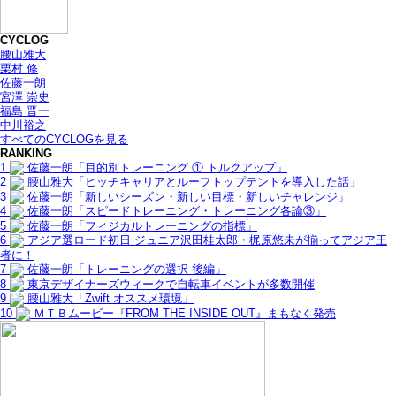
CYCLOG
腰山雅大
栗村 修
佐藤一朗
宮澤 崇史
福島 晋一
中川裕之
すべてのCYCLOGを見る
RANKING
1
佐藤一朗「目的別トレーニング ① トルクアップ」
2
腰山雅大「ヒッチキャリアとルーフトップテントを導入した話」
3
佐藤一朗「新しいシーズン・新しい目標・新しいチャレンジ」
4
佐藤一朗「スピードトレーニング・トレーニング各論③」
5
佐藤一朗「フィジカルトレーニングの指標」
6
アジア選ロード初日 ジュニア沢田桂太郎・梶原悠未が揃ってアジア王
者に！
7
佐藤一朗「トレーニングの選択 後編」
8
東京デザイナーズウィークで自転車イベントが多数開催
9
腰山雅大「Zwift オススメ環境」
10
ＭＴＢムービー『FROM THE INSIDE OUT』まもなく発売