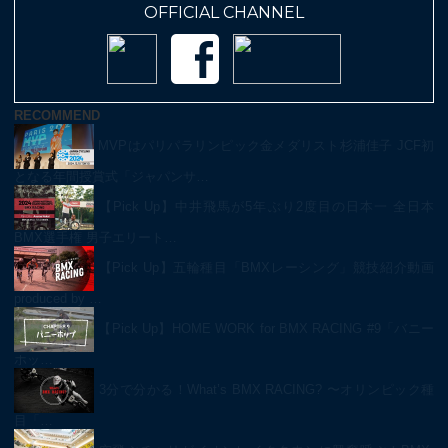
OFFICIAL CHANNEL
RECOMMEND
MVPはパリパラリンピック金メダリスト杉浦佳子 JCF初
となる年間授賞式「ジャパンサ…
【Pick Up】中井飛馬が5年ぶり2度目の日本一 全日本
BMX選手権 男子エリート…
【Pick Up】五輪種目「BMXレーシング」競技紹介動画
produced by …
【Pick Up】HOME WORK for BMX RACING #9「バニー
ホッ…
3分で分かる！What’s BMX RACING? 〜オリンピック種
目「…