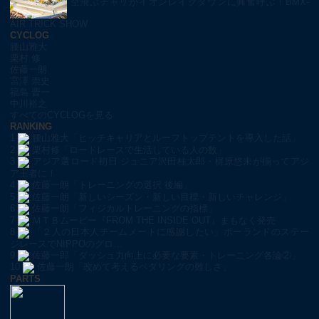
空飛ぶチャリがイオンレイクタウンに興奮呼ぶ！BMX-
AIR TRICK SHOW
CYCLOG
腰山雅大
栗村 修
佐藤一朗
宮澤 崇史
福島 晋一
中川裕之
すべてのCYCLOGを見る
RANKING
1
腰山雅大「ヒッチキャリアとルーフトップテントを導入した話」
2
栗村修「ロードレースで生活している人の数」
3
アジア選ロード初日 ジュニア沢田桂太郎・梶原悠未が揃ってアジ
ア王者に！
4
佐藤一朗「トレーニングの選択 後編」
5
佐藤一朗「新しいシーズン・新しい目標・新しいチャレンジ」
6
佐藤一朗「フィジカルトレーニングの指標」
7
ＭＴＢムービー『FROM THE INSIDE OUT』まもなく発売
8
「２人の日本人チームメートに感謝したい」ポーランドのステー
ジレースでNIPPOのグロ…
9
佐藤一郎「ダッシュ力向上に必要な要素・トレーニング各論②」
10
佐藤一朗「改めて考えるペダリングの難しさ」
PARTS