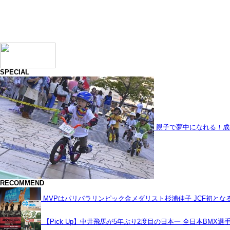
SPECIAL
親子で夢中になれる！成
RECOMMEND
MVPはパリパラリンピック金メダリスト杉浦佳子 JCF初と
【Pick Up】中井飛馬が5年ぶり2度目の日本一 全日本BMX選