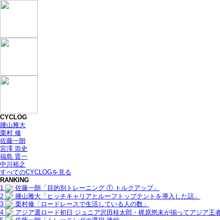
CYCLOG
腰山雅大
栗村 修
佐藤一朗
宮澤 崇史
福島 晋一
中川裕之
すべてのCYCLOGを見る
RANKING
1
佐藤一朗「目的別トレーニング ① トルクアップ」
2
腰山雅大「ヒッチキャリアとルーフトップテントを導入した話」
3
栗村修「ロードレースで生活している人の数」
4
アジア選ロード初日 ジュニア沢田桂太郎・梶原悠未が揃ってアジア王