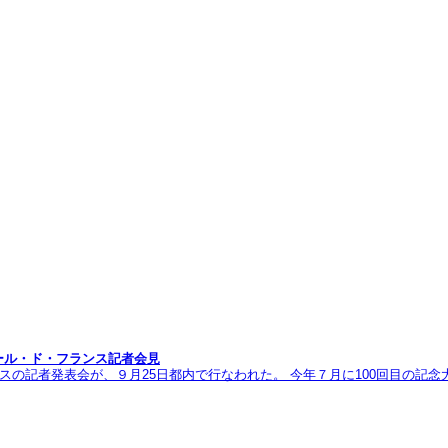
ール・ド・フランス記者会見
ランスの記者発表会が、９月25日都内で行なわれた。 今年７月に100回目の