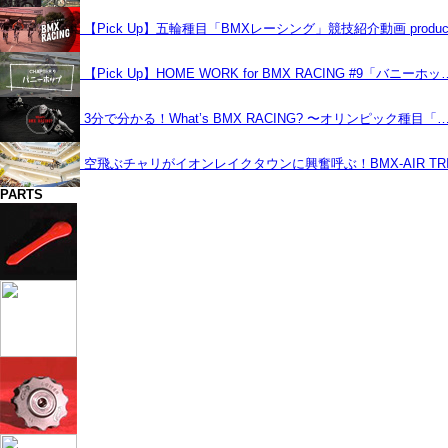
【Pick Up】五輪種目「BMXレーシング」競技紹介動画 produce
【Pick Up】HOME WORK for BMX RACING #9「バニーホッ
3分で分かる！What’s BMX RACING? 〜オリンピック種目「
空飛ぶチャリがイオンレイクタウンに興奮呼ぶ！BMX-AIR TRIC
PARTS