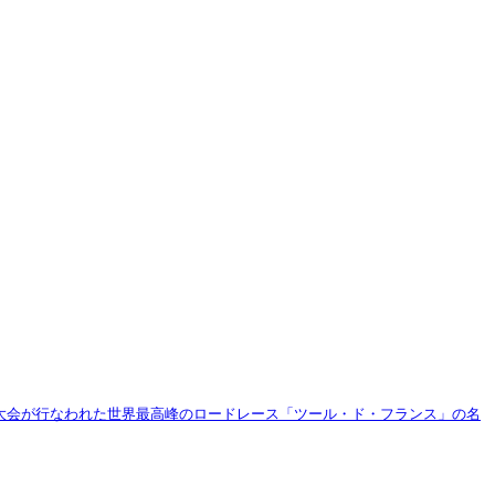
記念大会が行なわれた世界最高峰のロードレース「ツール・ド・フランス」の名