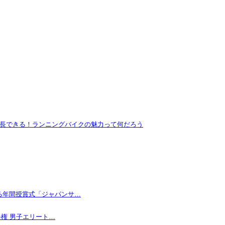
長できる！ランニングバイクの魅力って何だろう
なる年間授賞式「ジャパンサ…
手権 男子エリート…