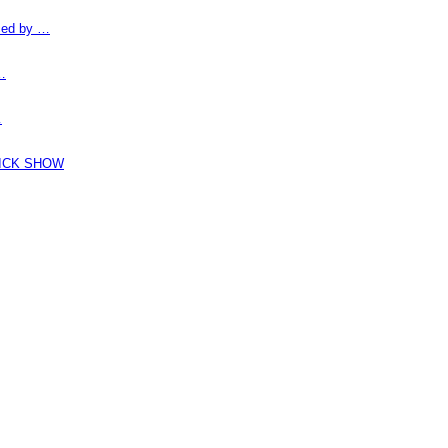
d by …
…
…
K SHOW