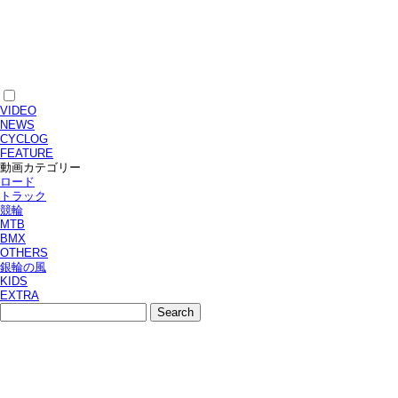
VIDEO
NEWS
CYCLOG
FEATURE
動画カテゴリー
ロード
トラック
競輪
MTB
BMX
OTHERS
銀輪の風
KIDS
EXTRA