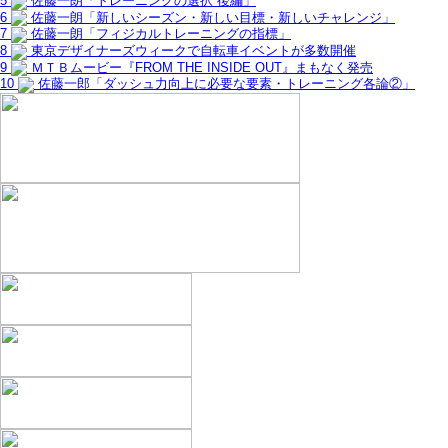
5
佐藤一朗「トレーニングの選択 後編」
6
佐藤一朗「新しいシーズン・新しい目標・新しいチャレンジ」
7
佐藤一朗「フィジカルトレーニングの指標」
8
東京デザイナーズウィークで自転車イベントが多数開催
9
ＭＴＢムービー『FROM THE INSIDE OUT』まもなく発売
10
佐藤一郎「ダッシュ力向上に必要な要素・トレーニング各論②」