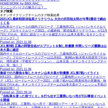
HOMEWORK for BMX RAC…
ランニングバイクの魅力とは？…
タグ検索
キナンサイクリングチームのタグ検索結果
2021JCL最終戦那須塩原クリテリウム 大分の沢田桂太郎が今季2勝目で締め
くくる
自転車ロードレースの国内プロリーグ「三菱地所JCL（ジャパンサイクルリ
ーグ）プロサイクルリーグ2021」の最終戦「那須塩原クリテリウム」が11月
7日に行われ、前日に総合リーダーを確定させた山本大喜率いるキナンサイ
クリング […]
Posted on: 2021.11.08
JCL第9戦 広島の阿曽圭佑がスプリントを制し初優勝 年間シリーズ優勝は山
本大喜に確定
国内サイクルロードレースのプロリーグ、三菱地所JCL（ジャパンサイクル
リーグ）プロロードレースツアーは11月6日、第9戦が栃木県大田原市で行わ
れ、増田成幸（宇都宮ブリッツェン）、山本元喜（キナンサイクリングチー
ム）等、強 […]
Posted on: 2021.11.06
激坂での力勝負を制したキナン山本大喜が初優勝 JCL第7戦ハイライト
9月12日、国内ロードレースのプロリーグ「三菱地所ジャパンサイクルリー
グ（JCL）ロードレースツアー2021」の第７戦が山口県美祢市の景勝地・秋
吉台で行われ、キナンサイクリングチームの山本大喜がフィニッシュ手前の
激坂区間 […]
Posted on: 2021.09.14
「自転車を使った街づくり」を打ち出す三重県いなべ市がTOJ事前イベント
を開催
11月28.29日、三重県いなべ市で「第19回ツアー・オブ・ジャパンいなべス
テージ事前イベント」が開催された。大会ディレクターの栗村修氏、キナン