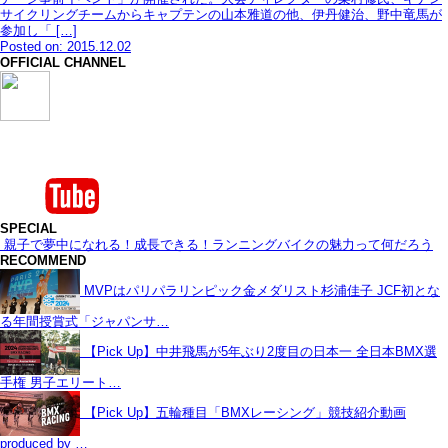
サイクリングチームからキャプテンの山本雅道の他、伊丹健治、野中竜馬が
参加し「 […]
Posted on: 2015.12.02
OFFICIAL CHANNEL
SPECIAL
親子で夢中になれる！成長できる！ランニングバイクの魅力って何だろう
RECOMMEND
MVPはパリパラリンピック金メダリスト杉浦佳子 JCF初とな
る年間授賞式「ジャパンサ…
【Pick Up】中井飛馬が5年ぶり2度目の日本一 全日本BMX選
手権 男子エリート…
【Pick Up】五輪種目「BMXレーシング」競技紹介動画
produced by …