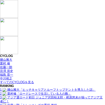
CYCLOG
腰山雅大
栗村 修
佐藤一朗
宮澤 崇史
福島 晋一
中川裕之
すべてのCYCLOGを見る
RANKING
1
腰山雅大「ヒッチキャリアとルーフトップテントを導入した話」
2
栗村修「ロードレースで生活している人の数」
3
アジア選ロード初日 ジュニア沢田桂太郎・梶原悠未が揃ってアジア王
者に！