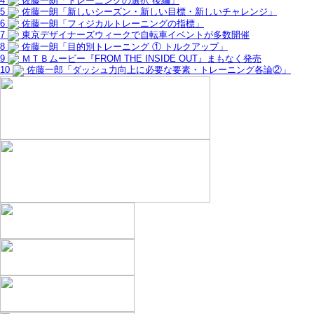
4
佐藤一朗「トレーニングの選択 後編」
5
佐藤一朗「新しいシーズン・新しい目標・新しいチャレンジ」
6
佐藤一朗「フィジカルトレーニングの指標」
7
東京デザイナーズウィークで自転車イベントが多数開催
8
佐藤一朗「目的別トレーニング ① トルクアップ」
9
ＭＴＢムービー『FROM THE INSIDE OUT』まもなく発売
10
佐藤一郎「ダッシュ力向上に必要な要素・トレーニング各論②」