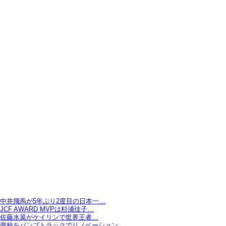
中井飛馬が5年ぶり2度目の日本一…
JCF AWARD MVPは杉浦佳子…
佐藤水菜がケイリンで世界王者…
廃校をパンプトラックでリノベーション…