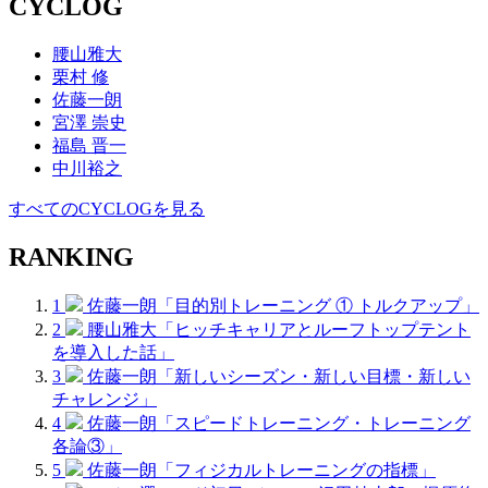
CYCLOG
腰山雅大
栗村 修
佐藤一朗
宮澤 崇史
福島 晋一
中川裕之
すべてのCYCLOGを見る
RANKING
1
佐藤一朗「目的別トレーニング ① トルクアップ」
2
腰山雅大「ヒッチキャリアとルーフトップテント
を導入した話」
3
佐藤一朗「新しいシーズン・新しい目標・新しい
チャレンジ」
4
佐藤一朗「スピードトレーニング・トレーニング
各論③」
5
佐藤一朗「フィジカルトレーニングの指標」