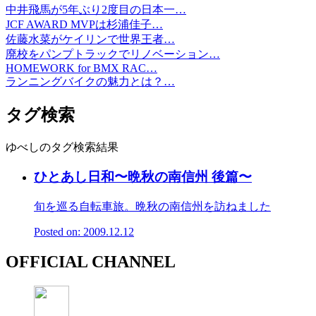
中井飛馬が5年ぶり2度目の日本一…
JCF AWARD MVPは杉浦佳子…
佐藤水菜がケイリンで世界王者…
廃校をパンプトラックでリノベーション…
HOMEWORK for BMX RAC…
ランニングバイクの魅力とは？…
タグ検索
ゆべしのタグ検索結果
ひとあし日和〜晩秋の南信州 後篇〜
旬を巡る自転車旅。晩秋の南信州を訪ねました
Posted on: 2009.12.12
OFFICIAL CHANNEL