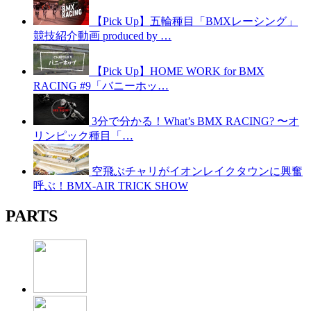
【Pick Up】五輪種目「BMXレーシング」
競技紹介動画 produced by …
【Pick Up】HOME WORK for BMX
RACING #9「バニーホッ…
3分で分かる！What’s BMX RACING? 〜オ
リンピック種目「…
空飛ぶチャリがイオンレイクタウンに興奮
呼ぶ！BMX-AIR TRICK SHOW
PARTS