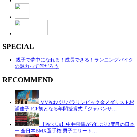
SPECIAL
親子で夢中になれる！成長できる！ランニングバイク
の魅力って何だろう
RECOMMEND
MVPはパリパラリンピック金メダリスト杉
浦佳子 JCF初となる年間授賞式「ジャパンサ…
【Pick Up】中井飛馬が5年ぶり2度目の日本
一 全日本BMX選手権 男子エリート…