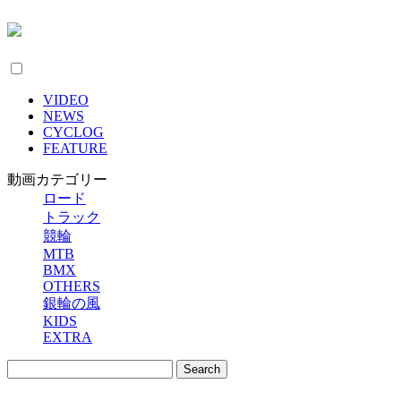
VIDEO
NEWS
CYCLOG
FEATURE
動画カテゴリー
ロード
トラック
競輪
MTB
BMX
OTHERS
銀輪の風
KIDS
EXTRA