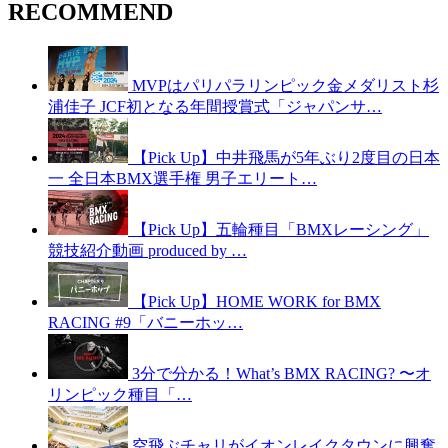
RECOMMEND
MVPはパリパラリンピック金メダリスト杉
浦佳子 JCF初となる年間授賞式「ジャパンサ…
【Pick Up】中井飛馬が5年ぶり2度目の日本
一 全日本BMX選手権 男子エリート…
【Pick Up】五輪種目「BMXレーシング」
競技紹介動画 produced by …
【Pick Up】HOME WORK for BMX
RACING #9「バニーホッ…
3分で分かる！What’s BMX RACING? 〜オ
リンピック種目「…
空飛ぶチャリがイオンレイクタウンに興奮