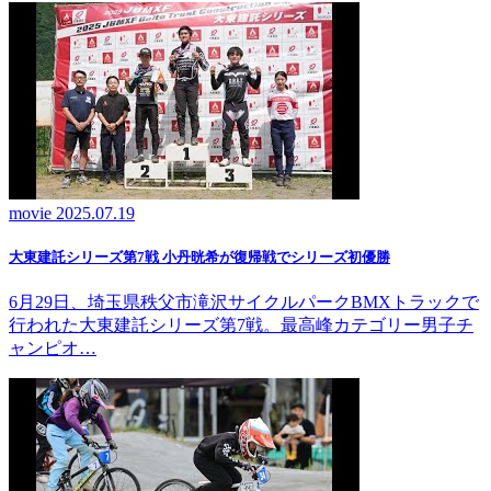
movie
2025.07.19
大東建託シリーズ第7戦 ⼩丹晄希が復帰戦でシリーズ初優勝
6月29日、埼玉県秩父市滝沢サイクルパークBMXトラックで
行われた大東建託シリーズ第7戦。最高峰カテゴリー男子チ
ャンピオ…