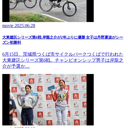
movie
2025.06.28
大東建託シリーズ第6戦 岸龍之介が2年ぶりに優勝 女子は丹野夏波がシー
ズン初勝利
6月15日、茨城県つくば市サイクルパークつくばで行われた
大東建託シリーズ第6戦。チャンピオンシップ男子は岸龍之
介が予選か…