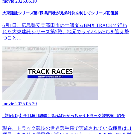
movie
2025.06.10
大東建託シリーズ第5戦 島田壮が兄弟対決を制してシリーズ初優勝
6月1日、広島県安芸高田市の土師ダムBMX TRACKで行わ
れた大東建託シリーズ第5戦。地元でライバルたちを迎え撃
つこと…
movie
2025.05.29
【Pick Up】全11種目網羅！見ればわかっちゃうトラック競技種目紹介
現在、トラック競技の世界選手権で実施されている種目は11