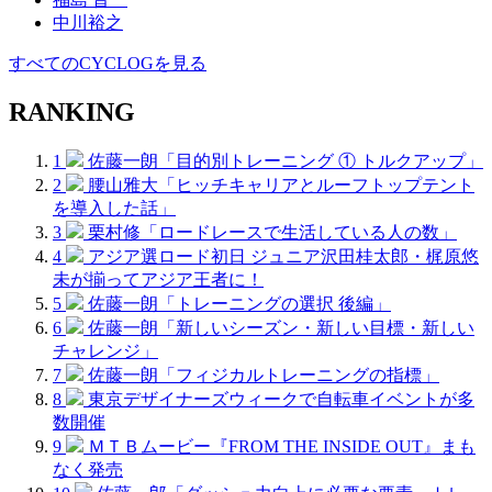
中川裕之
すべてのCYCLOGを見る
RANKING
1
佐藤一朗「目的別トレーニング ① トルクアップ」
2
腰山雅大「ヒッチキャリアとルーフトップテント
を導入した話」
3
栗村修「ロードレースで生活している人の数」
4
アジア選ロード初日 ジュニア沢田桂太郎・梶原悠
未が揃ってアジア王者に！
5
佐藤一朗「トレーニングの選択 後編」
6
佐藤一朗「新しいシーズン・新しい目標・新しい
チャレンジ」
7
佐藤一朗「フィジカルトレーニングの指標」
8
東京デザイナーズウィークで自転車イベントが多
数開催
9
ＭＴＢムービー『FROM THE INSIDE OUT』まも
なく発売