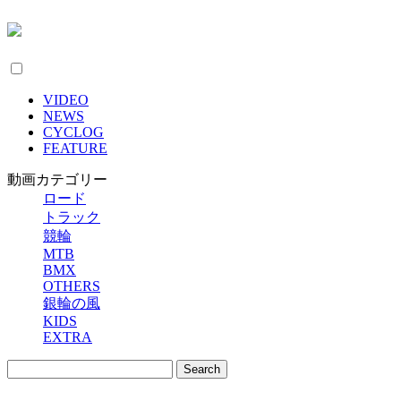
VIDEO
NEWS
CYCLOG
FEATURE
動画カテゴリー
ロード
トラック
競輪
MTB
BMX
OTHERS
銀輪の風
KIDS
EXTRA