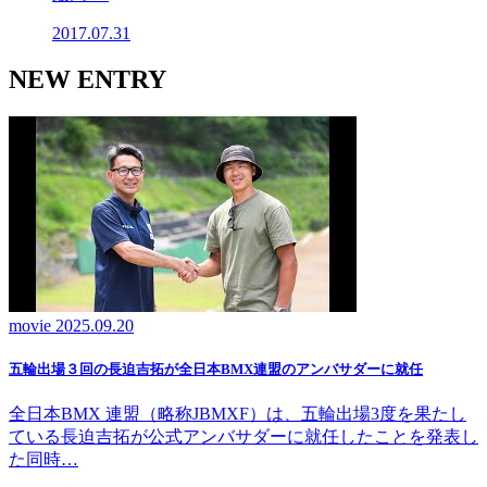
2017.07.31
NEW ENTRY
movie
2025.09.20
五輪出場３回の長迫吉拓が全日本BMX連盟のアンバサダーに就任
全日本BMX 連盟（略称JBMXF）は、五輪出場3度を果たし
ている長迫吉拓が公式アンバサダーに就任したことを発表し
た同時…