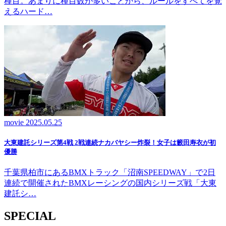
種目。あまりに種目数が多いことから、ルールをすべてを覚
えるハード…
movie
2025.05.25
大東建託シリーズ第4戦 2戦連続ナカバヤシー炸裂！女子は籔田寿衣が初
優勝
千葉県柏市にあるBMXトラック「沼南SPEEDWAY」で2日
連続で開催されたBMXレーシングの国内シリーズ戦「大東
建託シ…
SPECIAL