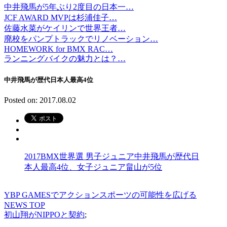
中井飛馬が5年ぶり2度目の日本一…
JCF AWARD MVPは杉浦佳子…
佐藤水菜がケイリンで世界王者…
廃校をパンプトラックでリノベーション…
HOMEWORK for BMX RAC…
ランニングバイクの魅力とは？…
中井飛馬が歴代日本人最高4位
Posted on: 2017.08.02
2017BMX世界選 男子ジュニア中井飛馬が歴代日
本人最高4位、女子ジュニア畠山が5位
YBP GAMESでアクションスポーツの可能性を広げる
NEWS TOP
初山翔がNIPPOと契約
;