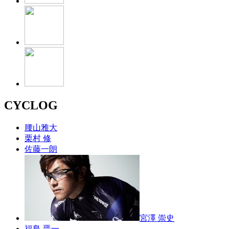
CYCLOG
腰山雅大
栗村 修
佐藤一朗
宮澤 崇史
福島 晋一