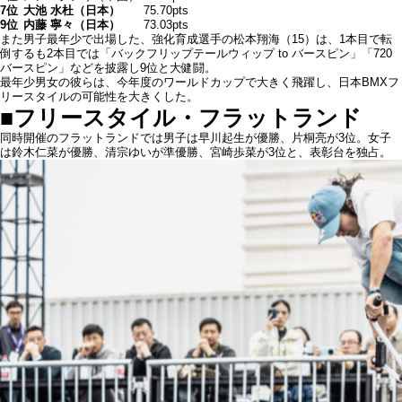
7位
大池 水杜（日本）
75.70pts
9位
内藤 寧々（日本）
73.03pts
また男子最年少で出場した、強化育成選手の松本翔海（15）は、1本目で転
倒するも2本目では「バックフリップテールウィップ to バースピン」「720
バースピン」などを披露し9位と大健闘。
最年少男女の彼らは、今年度のワールドカップで大きく飛躍し、日本BMXフ
リースタイルの可能性を大きくした。
■フリースタイル・フラットランド
同時開催のフラットランドでは男子は早川起生が優勝、片桐亮が3位。女子
は鈴木仁菜が優勝、清宗ゆいが準優勝、宮崎歩菜が3位と、表彰台を独占。