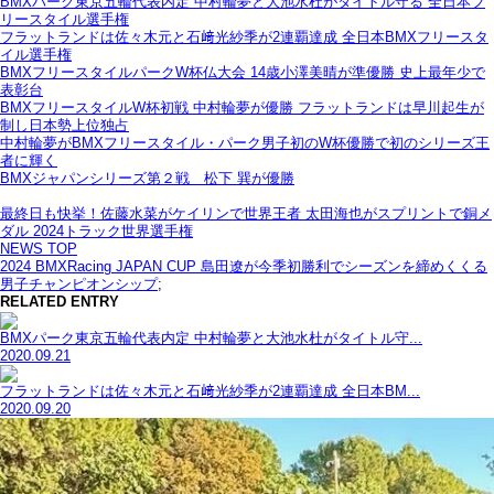
BMXパーク東京五輪代表内定 中村輪夢と大池水杜がタイトル守る 全日本フ
リースタイル選手権
フラットランドは佐々木元と石﨑光紗季が2連覇達成 全日本BMXフリースタ
イル選手権
BMXフリースタイルパークW杯仏大会 14歳小澤美晴が準優勝 史上最年少で
表彰台
BMXフリースタイルW杯初戦 中村輪夢が優勝 フラットランドは早川起生が
制し日本勢上位独占
中村輪夢がBMXフリースタイル・パーク男子初のW杯優勝で初のシリーズ王
者に輝く
BMXジャパンシリーズ第２戦 松下 巽が優勝
最終日も快挙！佐藤水菜がケイリンで世界王者 太田海也がスプリントで銅メ
ダル 2024トラック世界選手権
NEWS TOP
2024 BMXRacing JAPAN CUP 島田遼が今季初勝利でシーズンを締めくくる
男子チャンピオンシップ
;
RELATED ENTRY
BMXパーク東京五輪代表内定 中村輪夢と大池水杜がタイトル守...
2020.09.21
フラットランドは佐々木元と石﨑光紗季が2連覇達成 全日本BM...
2020.09.20