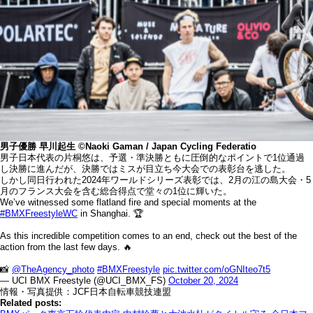
男子
優勝 早川起生 ©️Naoki Gaman / Japan Cycling Federatio
男子日本代表の片桐悠は、予選・準決勝ともに圧倒的なポイントで1位通過
し決勝に進んだが、決勝ではミスが目立ち今大会での表彰台を逃した。
しかし同日行われた2024年ワールドシリーズ表彰では、2月の江の島大会・5
月のフランス大会を含む総合得点で堂々の1位に輝いた。
We’ve witnessed some flatland fire and special moments at the
#BMXFreestyleWC
in Shanghai. 🏆
As this incredible competition comes to an end, check out the best of the
action from the last few days. 🔥
📸
@TheAgency_photo
#BMXFreestyle
pic.twitter.com/oGNIteo7t5
— UCI BMX Freestyle (@UCI_BMX_FS)
October 20, 2024
情報・写真提供：JCF日本自転車競技連盟
Related posts: