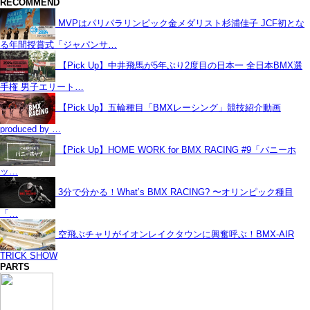
RECOMMEND
MVPはパリパラリンピック金メダリスト杉浦佳子 JCF初とな
る年間授賞式「ジャパンサ…
【Pick Up】中井飛馬が5年ぶり2度目の日本一 全日本BMX選
手権 男子エリート…
【Pick Up】五輪種目「BMXレーシング」競技紹介動画
produced by …
【Pick Up】HOME WORK for BMX RACING #9「バニーホ
ッ…
3分で分かる！What’s BMX RACING? 〜オリンピック種目
「…
空飛ぶチャリがイオンレイクタウンに興奮呼ぶ！BMX-AIR
TRICK SHOW
PARTS