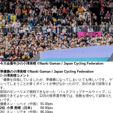
今大会最年少の小澤美晴 ©️Naoki Gaman / Japan Cycling Federation
準優勝の小澤美晴
©️Naoki Gaman / Japan Cycling Federation
▷小澤美晴コメント
「優勝を目指していましたが、準優勝になってしまいとても悔しいです。 ゲ
シってしまうことが多くポイントが伸びなかったので、次の大会で頑張りま
す。
前回のモンペリエで挑戦できなかった「バックフリップテールウィップ」に
挑戦できてよかったです。12月の世界選手権では、技数を増やして頑張りた
いです。 」
優勝
スン・シベイ（中国）
91.00pts
2位
小澤 美晴（日本）
88.90pts
3位
スン・ジアキ（中国）
86.10pts