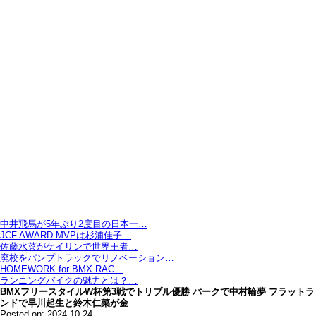
中井飛馬が5年ぶり2度目の日本一…
JCF AWARD MVPは杉浦佳子…
佐藤水菜がケイリンで世界王者…
廃校をパンプトラックでリノベーション…
HOMEWORK for BMX RAC…
ランニングバイクの魅力とは？…
BMXフリースタイルW杯第3戦でトリプル優勝 パークで中村輪夢 フラットラ
ンドで早川起生と鈴木仁菜が金
Posted on: 2024.10.24