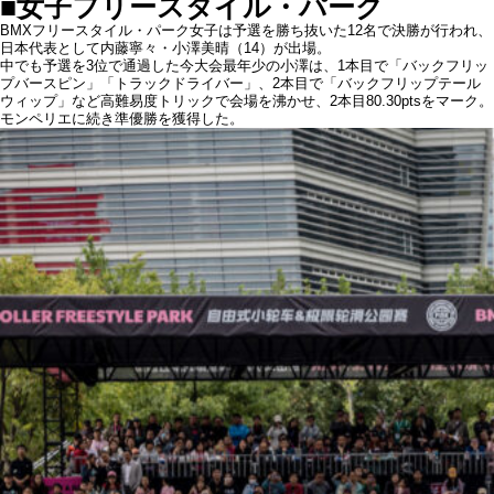
■女子フリースタイル・パーク
BMXフリースタイル・パーク女子は予選を勝ち抜いた12名で決勝が行われ、
日本代表として内藤寧々・小澤美晴（14）が出場。
中でも予選を3位で通過した今大会最年少の小澤は、1本目で「バックフリッ
プバースピン」「トラックドライバー」、2本目で「バックフリップテール
ウィップ」など高難易度トリックで会場を沸かせ、2本目80.30ptsをマーク。
モンペリエに続き準優勝を獲得した。