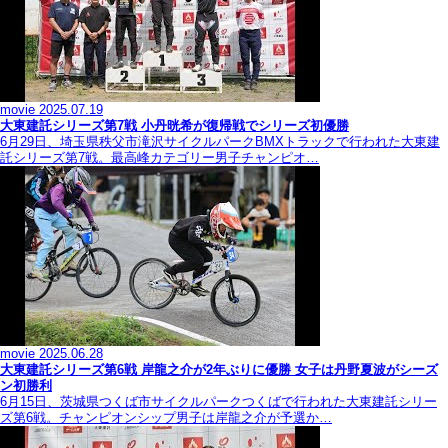
movie
2025.07.19
大東建託シリーズ第7戦 ⼩丹晄希が復帰戦でシリーズ初優勝
6月29日、埼玉県秩父市滝沢サイクルパークBMXトラックで行われた大東建
託シリーズ第7戦。最高峰カテゴリー男子チャンピオ…
movie
2025.06.28
大東建託シリーズ第6戦 岸龍之介が2年ぶりに優勝 女子は丹野夏波がシーズ
ン初勝利
6月15日、茨城県つくば市サイクルパークつくばで行われた大東建託シリー
ズ第6戦。チャンピオンシップ男子は岸龍之介が予選か…