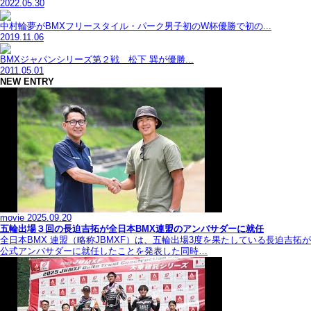
2022.05.30
中村輪夢がBMXフリースタイル・パーク男子初のW杯優勝で初の...
2019.11.06
BMXジャパンシリーズ第２戦 松下 巽が優勝...
2011.05.01
NEW ENTRY
movie
2025.09.20
五輪出場３回の長迫吉拓が全日本BMX連盟のアンバサダーに就任
全日本BMX 連盟（略称JBMXF）は、五輪出場3度を果たしている長迫吉拓が
公式アンバサダーに就任したことを発表した同時…