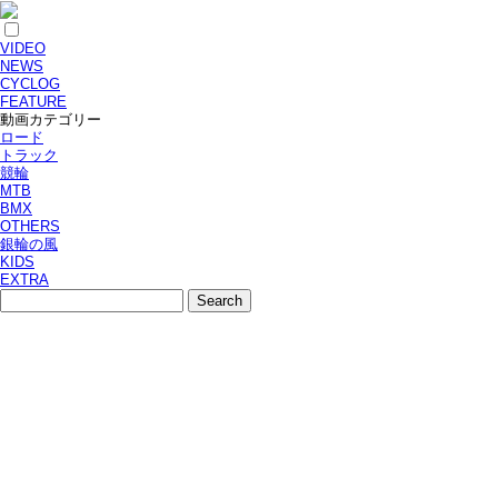
VIDEO
NEWS
CYCLOG
FEATURE
動画カテゴリー
ロード
トラック
競輪
MTB
BMX
OTHERS
銀輪の風
KIDS
EXTRA