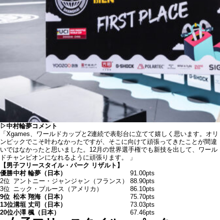
▷中村輪夢コメント
「Xgames、ワールドカップと2連続で表彰台に立てて嬉しく思います。オリ
ンピックでこそ叶わなかったですが、そこに向けて頑張ってきたことが間違
いではなかったと思いました。12月の世界選手権でも新技を出して、ワール
ドチャンピオンになれるように頑張ります。 」
【男子フリースタイル・パーク リザルト】
優勝
中村 輪夢（日本）
91.00pts
2位
アントニー・ジャンジャン（フランス）
88.90pts
3位
ニック・ブルース（アメリカ）
86.10pts
9位
松本 翔海（日本）
75.70pts
13位
溝垣 丈司（日本）
73.03pts
20位
小澤 楓（日本）
67.46pts