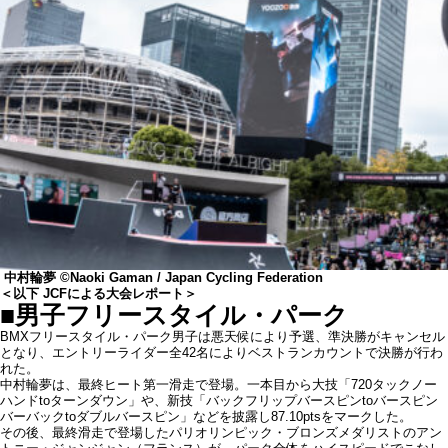
中村輪夢 ©️Naoki Gaman / Japan Cycling Federation
＜以下 JCFによる大会レポート＞
■男子フリースタイル・パーク
BMXフリースタイル・パーク男子は悪天候により予選、準決勝がキャンセル
となり、エントリーライダー全42名によりベストランカウントで決勝が行わ
れた。
中村輪夢は、最終ヒート第一滑走で登場。一本目から大技「720タックノー
ハンドtoターンダウン」や、新技「バックフリップバースピンtoバースピン
バーバックtoダブルバースピン」などを披露し87.10ptsをマークした。
その後、最終滑走で登場したパリオリンピック・ブロンズメダリストのアン