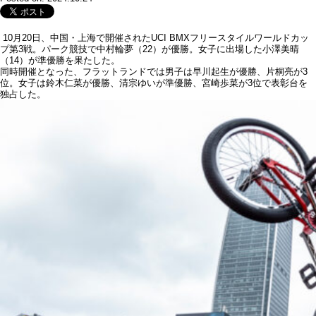
10月20日、中国・上海で開催されたUCI BMXフリースタイルワールドカッ
プ第3戦。パーク競技で中村輪夢（22）が優勝。女子に出場した小澤美晴
（14）が準優勝を果たした。
同時開催となった、フラットランドでは男子は早川起生が優勝、片桐亮が3
位。女子は鈴木仁菜が優勝、清宗ゆいが準優勝、宮崎歩菜が3位で表彰台を
独占した。