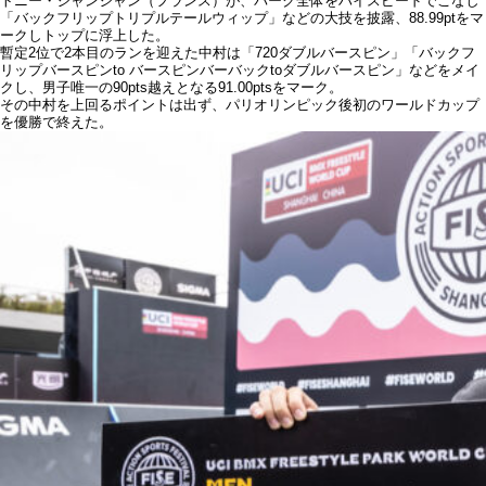
トニー・ジャンジャン（フランス）が、パーク全体をハイスピードでこなし
「バックフリップトリプルテールウィップ」などの大技を披露、88.99ptをマ
ークしトップに浮上した。
暫定2位で2本目のランを迎えた中村は「720ダブルバースピン」「バックフ
リップバースピンto バースピンバーバックtoダブルバースピン」などをメイ
クし、男子唯一の90pts越えとなる91.00ptsをマーク。
その中村を上回るポイントは出ず、パリオリンピック後初のワールドカップ
を優勝で終えた。