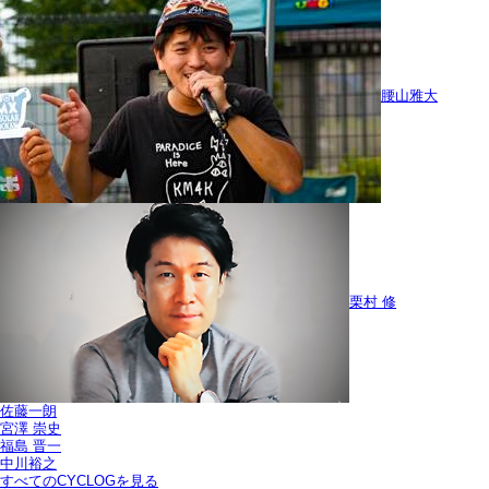
腰山雅大
栗村 修
佐藤一朗
宮澤 崇史
福島 晋一
中川裕之
すべてのCYCLOGを見る