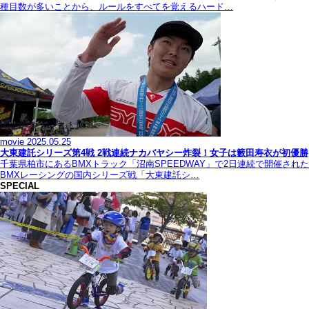
種目数が多いことから、ルールをすべてを覚えるハード…
movie
2025.05.25
大東建託シリーズ第4戦 2戦連続ナカバヤシー炸裂！女子は籔田寿衣が初優勝
千葉県柏市にあるBMXトラック「沼南SPEEDWAY」で2日連続で開催された
BMXレーシングの国内シリーズ戦「大東建託シ…
SPECIAL