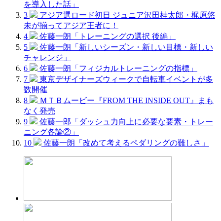
を導入した話」
3
アジア選ロード初日 ジュニア沢田桂太郎・梶原悠
未が揃ってアジア王者に！
4
佐藤一朗「トレーニングの選択 後編」
5
佐藤一朗「新しいシーズン・新しい目標・新しい
チャレンジ」
6
佐藤一朗「フィジカルトレーニングの指標」
7
東京デザイナーズウィークで自転車イベントが多
数開催
8
ＭＴＢムービー『FROM THE INSIDE OUT』まも
なく発売
9
佐藤一郎「ダッシュ力向上に必要な要素・トレー
ニング各論②」
10
佐藤一朗「改めて考えるペダリングの難しさ」