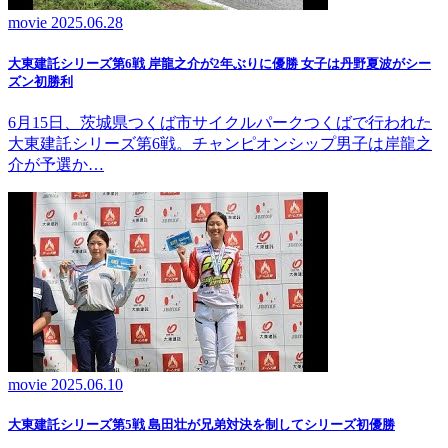
movie
2025.06.28
大東建託シリーズ第6戦 岸龍之介が2年ぶりに優勝 女子は丹野夏波がシー
ズン初勝利
6月15日、茨城県つくば市サイクルパークつくばで行われた
大東建託シリーズ第6戦。チャンピオンシップ男子は岸龍之
介が予選か…
movie
2025.06.10
大東建託シリーズ第5戦 島田壮が兄弟対決を制してシリーズ初優勝