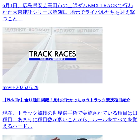
6月1日、広島県安芸高田市の土師ダムBMX TRACKで行わ
れた大東建託シリーズ第5戦。地元でライバルたちを迎え撃
つこと…
movie
2025.05.29
【Pick Up】全11種目網羅！見ればわかっちゃうトラック競技種目紹介
現在、トラック競技の世界選手権で実施されている種目は11
種目。あまりに種目数が多いことから、ルールをすべてを覚
えるハード…