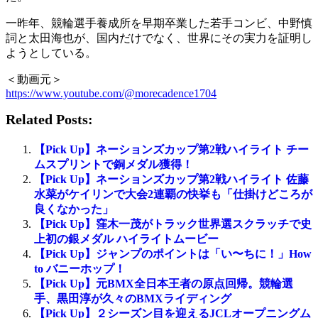
一昨年、競輪選手養成所を早期卒業した若手コンビ、中野慎
詞と太田海也が、国内だけでなく、世界にその実力を証明し
ようとしている。
＜動画元＞
https://www.youtube.com/@morecadence1704
Related Posts:
【Pick Up】ネーションズカップ第2戦ハイライト チー
ムスプリントで銅メダル獲得！
【Pick Up】ネーションズカップ第2戦ハイライト 佐藤
水菜がケイリンで大会2連覇の快挙も「仕掛けどころが
良くなかった」
【Pick Up】窪木一茂がトラック世界選スクラッチで史
上初の銀メダル ハイライトムービー
【Pick Up】ジャンプのポイントは「い〜ちに！」How
to バニーホップ！
【Pick Up】元BMX全日本王者の原点回帰。競輪選
手、黒田淳が久々のBMXライディング
【Pick Up】２シーズン目を迎えるJCLオープニングム