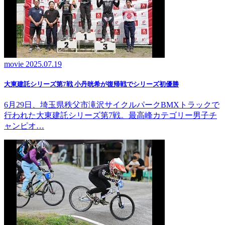
movie
2025.07.19
大東建託シリーズ第7戦 ⼩丹晄希が復帰戦でシリーズ初優勝
6月29日、埼玉県秩父市滝沢サイクルパークBMXトラックで
行われた大東建託シリーズ第7戦。最高峰カテゴリー男子チ
ャンピオ…