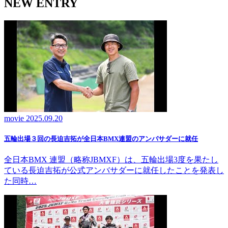
NEW ENTRY
movie
2025.09.20
五輪出場３回の長迫吉拓が全日本BMX連盟のアンバサダーに就任
全日本BMX 連盟（略称JBMXF）は、五輪出場3度を果たし
ている長迫吉拓が公式アンバサダーに就任したことを発表し
た同時…