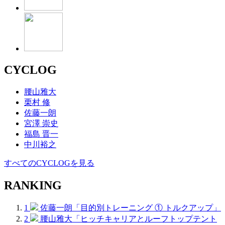
CYCLOG
腰山雅大
栗村 修
佐藤一朗
宮澤 崇史
福島 晋一
中川裕之
すべてのCYCLOGを見る
RANKING
1
佐藤一朗「目的別トレーニング ① トルクアップ」
2
腰山雅大「ヒッチキャリアとルーフトップテント