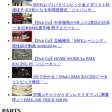
MVPはパリパラリンピック金メダリスト杉
浦佳子 JCF初となる年間授賞式「ジャパンサ…
【Pick Up】中井飛馬が5年ぶり2度目の日本
一 全日本BMX選手権 男子エリート…
【Pick Up】五輪種目「BMXレーシング」
競技紹介動画 produced by …
【Pick Up】HOME WORK for BMX
RACING #9「バニーホッ…
3分で分かる！What’s BMX RACING? 〜オ
リンピック種目「…
空飛ぶチャリがイオンレイクタウンに興奮
呼ぶ！BMX-AIR TRICK SHOW
PARTS