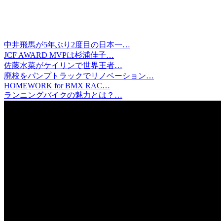
中井飛馬が5年ぶり2度目の日本一…
JCF AWARD MVPは杉浦佳子…
佐藤水菜がケイリンで世界王者…
廃校をパンプトラックでリノベーション…
HOMEWORK for BMX RAC…
ランニングバイクの魅力とは？…