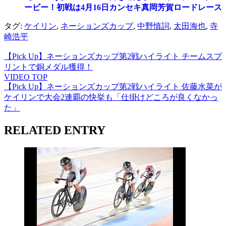
ービー！初戦は4月16日カンセキ真岡芳賀ロードレース
タグ:
ケイリン
,
ネーションズカップ
,
中野慎詞
,
太田海也
,
寺
崎浩平
【Pick Up】ネーションズカップ第2戦ハイライト チームスプ
リントで銅メダル獲得！
VIDEO TOP
【Pick Up】ネーションズカップ第2戦ハイライト 佐藤水菜が
ケイリンで大会2連覇の快挙も「仕掛けどころが良くなかっ
た」
RELATED ENTRY