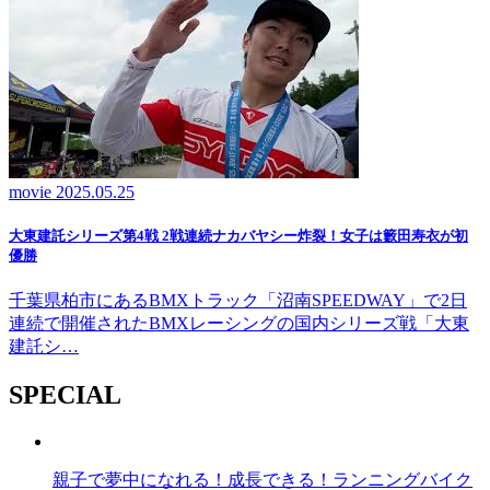
movie
2025.05.25
大東建託シリーズ第4戦 2戦連続ナカバヤシー炸裂！女子は籔田寿衣が初
優勝
千葉県柏市にあるBMXトラック「沼南SPEEDWAY」で2日
連続で開催されたBMXレーシングの国内シリーズ戦「大東
建託シ…
SPECIAL
親子で夢中になれる！成長できる！ランニングバイク