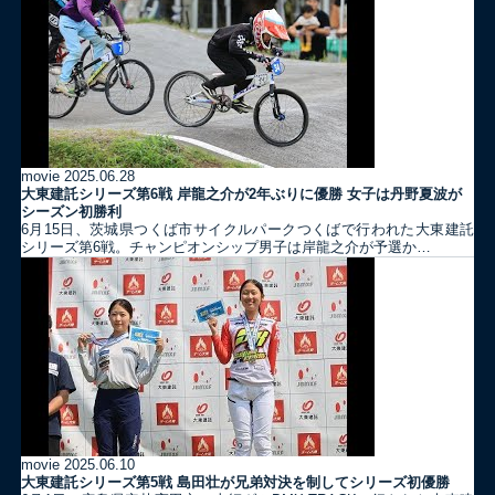
movie
2025.06.28
大東建託シリーズ第6戦 岸龍之介が2年ぶりに優勝 女子は丹野夏波が
シーズン初勝利
6月15日、茨城県つくば市サイクルパークつくばで行われた大東建託
シリーズ第6戦。チャンピオンシップ男子は岸龍之介が予選か…
movie
2025.06.10
大東建託シリーズ第5戦 島田壮が兄弟対決を制してシリーズ初優勝