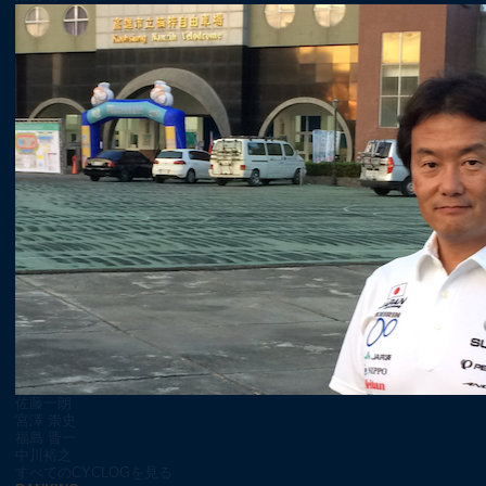
佐藤一朗
宮澤 崇史
福島 晋一
中川裕之
すべてのCYCLOGを見る