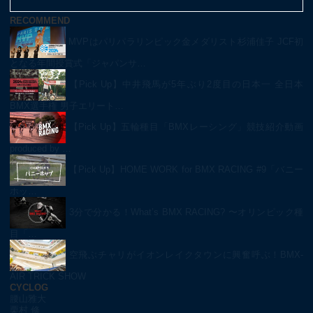
RECOMMEND
MVPはパリパラリンピック金メダリスト杉浦佳子 JCF初
となる年間授賞式「ジャパンサ…
【Pick Up】中井飛馬が5年ぶり2度目の日本一 全日本
BMX選手権 男子エリート…
【Pick Up】五輪種目「BMXレーシング」競技紹介動画
produced by …
【Pick Up】HOME WORK for BMX RACING #9「バニー
ホッ…
3分で分かる！What’s BMX RACING? 〜オリンピック種
目「…
空飛ぶチャリがイオンレイクタウンに興奮呼ぶ！BMX-
AIR TRICK SHOW
CYCLOG
腰山雅大
栗村 修