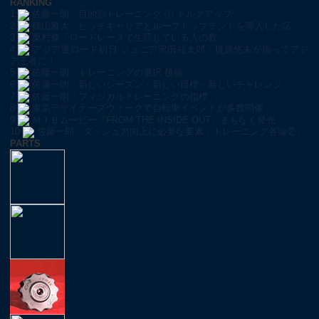
RANKING
1
佐藤一朗「目的別トレーニング ① トルクアップ」
2
腰山雅大「ヒッチキャリアとルーフトップテントを導入した話」
3
栗村修「ロードレースで生活している人の数」
4
アジア選ロード初日 ジュニア沢田桂太郎・梶原悠未が揃ってアジ
ア王者に！
5
佐藤一朗「トレーニングの選択 後編」
6
佐藤一朗「新しいシーズン・新しい目標・新しいチャレンジ」
7
佐藤一朗「フィジカルトレーニングの指標」
8
東京デザイナーズウィークで自転車イベントが多数開催
9
ＭＴＢムービー『FROM THE INSIDE OUT』まもなく発売
10
佐藤一郎「ダッシュ力向上に必要な要素・トレーニング各論②」
PARTS