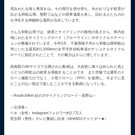
澄みわたる海と奥深き山。その両方を併せ持ち、水がおりなす絶景が
広がる和歌山県。熊野三山などの世界遺産も有し、訪れる人たちの心
を浄化する神秘的な場所が点在しています。
そんな和歌山県では、絶景とサイクリングの相性の良さから、県内全
域にわたるサイクリングロード（ブルーライン）やサイクルステーシ
ョンが整備されています。今年5月、千葉県銚子市から和歌山県和歌山
市にいたる延長約1,500kmの太平洋岸自転車道がナショナルサイクル
ロードに指定されたことで、その魅力はさらに増しています。
高画質の4Kサイズで公開された動画は、大自然に散りばめられた色と
りどりの和歌山の絶景を堪能することができ、また空撮では通常のド
ローン撮影だけでなく、小型ドローン（FPV）を使用し、今までに見
たことのない視点で楽しむことができる動画になっている。
＜Route.69km 紀の川サイクリングロード～高野山＞
＜出演者＞
ベキ（女性）Instagramフォロワー約2.7万人
筧五郎（男性）テレビ番組に出演（NHKBS1チャリダー★）