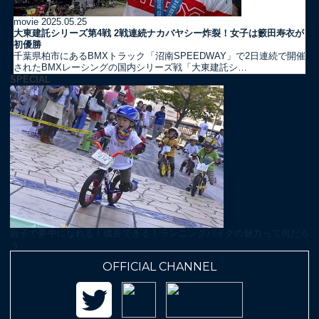
movie
2025.05.25
大東建託シリーズ第4戦 2戦連続ナカバヤシー炸裂！女子は籔田寿衣が
初優勝
千葉県柏市にあるBMXトラック「沼南SPEEDWAY」で2日連続で開催
されたBMXレーシングの国内シリーズ戦「大東建託シ…
SPECIAL
親子で夢中になれる！成長できる！ランニングバイクの魅力って何だろ
う
OFFICIAL CHANNEL