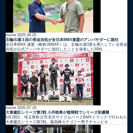
movie
2025.09.20
五輪出場３回の長迫吉拓が全日本BMX連盟のアンバサダーに就任
全日本BMX 連盟（略称JBMXF）は、五輪出場3度を果たしている長迫
吉拓が公式アンバサダーに就任したことを発表した同時…
movie
2025.07.19
大東建託シリーズ第7戦 ⼩丹晄希が復帰戦でシリーズ初優勝
6月29日、埼玉県秩父市滝沢サイクルパークBMXトラックで行われた
大東建託シリーズ第7戦。最高峰カテゴリー男子チャンピオ…