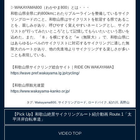
▷WAKAYAMA800（わかやま800）とは・・・
和歌山県全県に約800kmにわたりブルーラインを整備しているサイク
リングロードのこと。和歌山県はサイクリストを歓迎する県であるこ
とを、親しみがあり、呼びやすく覚えやすいネーミングとし、サイク
リストが“行ってみたいところ”として記憶してもらいたいという思いを
込めた。また、「８」を横にすると『∞（無限大）』で、和歌山県に
はあらゆるレベルのサイクリストに対応するサイクリングに適した無
限大のルートがあり、他の先進地よりサイクリングする楽しさが多い
ことも表現している。
【和歌山県サイクリング総合サイト｜RIDE ON WAKAYAMA】
https://wave.pref.wakayama.lg.jp/cycling/
【和歌山県観光連盟
https://www.wakayama-kanko.or.jp/
タグ:
Wakayama800
,
サイクリングロード
,
ロードバイク
,
紀の川
,
高野山
【Pick Up】和歌山絶景サイクリングルート紹介動画 Route.1「太
平洋岸自転車道」
VIDEO TOP