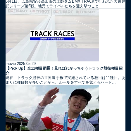
6月1日、広島県安芸高田市の土師ダムBMX TRACKで行われた大東建
託シリーズ第5戦。地元でライバルたちを迎え撃つこと…
movie
2025.05.29
【Pick Up】全11種目網羅！見ればわかっちゃうトラック競技種目紹
介
現在、トラック競技の世界選手権で実施されている種目は11種目。あ
まりに種目数が多いことから、ルールをすべてを覚えるハード…