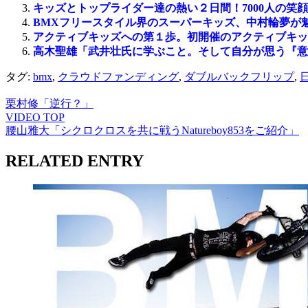
キッズとトップライダー達の熱い２日間！7000人の笑
BMXフリースタイル界のスーパーキッズ、中村輪夢が
アクティブキッズへの第１歩。初開催のアクティブキッ
高木聖雄「武井壮氏に学ぶこと。そして自分が思う『意
タグ:
bmx
,
クラウドファンディング
,
ダブルバックフリップ
,
栗村修「逆行？」
VIDEO TOP
腰山雅大「シクロクロスを共に戦うNatureboy853をご紹介」
RELATED ENTRY