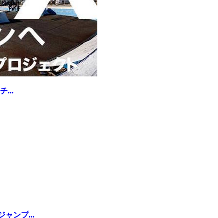
...
ンプ...