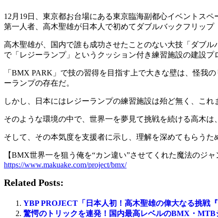
12月19日、東京都お台場にある東京臨海副都心イベントスペ
第一人者、高木聖雄が日本人で初めてダブルバックフリップ
高木聖雄が、国内で誰も成功させたことのない大技「ダブルバ
で「レジーランプ」というクッション付き練習施設の建設プ
「BMX PARK」で技の習得を目指す上で大きな壁は、怪
ーランプの存在だ。
しかし、日本にはレジーランプの練習施設は殆ど無く、これ
そのような環境の中で、世界一を夢見て挑戦を続ける高木は
そして、その本気度を支援者に示し、理解を深めてもらうため
【BMX世界一を狙う俺を“カン違い”させてくれた魔法のジ
https://www.makuake.com/project/bmx/
Related Posts:
YBP PROJECT「日本人初！高木聖雄の偉大なる
驚愕のトリックを連発！国内最高レベルのBMX・MTBジャ