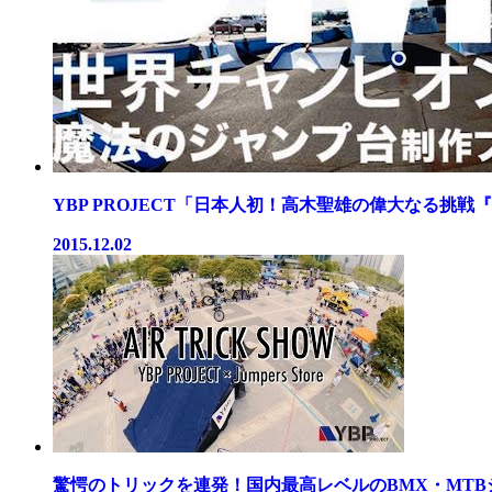
YBP PROJECT「日本人初！高木聖雄の偉大なる挑戦『チ
2015.12.02
驚愕のトリックを連発！国内最高レベルのBMX・MTBジャ