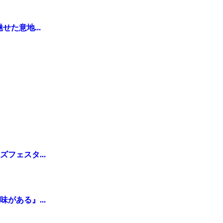
た意地...
フェスタ...
がある』...