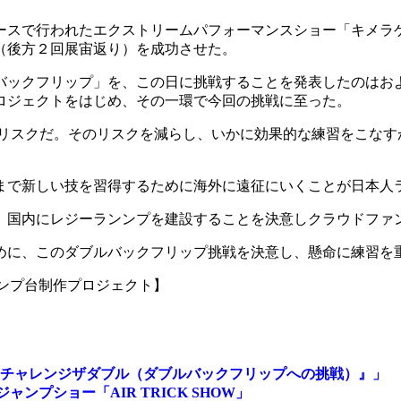
ースで行われたエクストリームパフォーマンスショー「キメラゲー
（後方２回展宙返り）を成功させた。
ックフリップ」を、この日に挑戦することを発表したのはおよ
ロジェクトをはじめ、その一環で今回の挑戦に至った。
我のリスクだ。そのリスクを減らし、いかに効果的な練習をこな
まで新しい技を習得するために海外に遠征にいくことが日本人
、国内にレジーランンプを建設することを決意しクラウドファ
に、このダブルバックフリップ挑戦を決意し、懸命に練習を重ね
ャンプ台制作プロジェクト】
挑戦『チャレンジザダブル（ダブルバックフリップへの挑戦）』」
ンプショー「AIR TRICK SHOW」