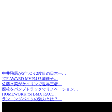
中井飛馬が5年ぶり2度目の日本一…
JCF AWARD MVPは杉浦佳子…
佐藤水菜がケイリンで世界王者…
廃校をパンプトラックでリノベーション…
HOMEWORK for BMX RAC…
ランニングバイクの魅力とは？…