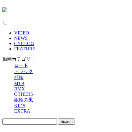
VIDEO
NEWS
CYCLOG
FEATURE
動画カテゴリー
ロード
トラック
競輪
MTB
BMX
OTHERS
銀輪の風
KIDS
EXTRA