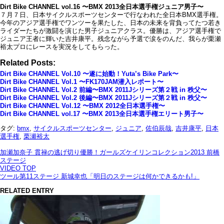
Dirt Bike CHANNEL vol.16 〜BMX 2013全日本選手権ジュニア男子〜
７月７日、日本サイクルスポーツセンターで行なわれた全日本BMX選手権。
今年のアジア選手権でワンツーを果たした、日本の未来を背負ってたつ若き
ライダーたちが激闘を演じた男子ジュニアクラス。優勝は、アジア選手権で
ジュニア王者に輝いた吉井康平。残念ながら予選で涙をのんだ、我らが栗瀬
裕太プロにレースを実況をしてもらった。
Related Posts:
Dirt Bike CHANNEL Vol.10 〜遂に始動！Yuta’s Bike Park〜
Dirt Bike CHANNEL Vol.1 〜FK170JAM潜入レポート〜
Dirt Bike CHANNEL Vol.2 前編〜BMX 2011Jシリーズ第２戦 in 秩父〜
Dirt Bike CHANNEL Vol.2 後編〜BMX 2011Jシリーズ第２戦 in 秩父〜
Dirt Bike CHANNEL Vol.12 〜BMX 2012全日本選手権〜
Dirt Bike CHANNEL vol.17 〜BMX 2013全日本選手権エリート男子〜
タグ:
bmx
,
サイクルスポーツセンター
,
ジュニア
,
佐伯辰哉
,
吉井康平
,
日本
選手権
,
栗瀬裕太
加瀬加奈子 貫禄の逃げ切り優勝！ガールズケイリンコレクション2013 前橋
ステージ
VIDEO TOP
ツール第11ステージ 新城幸也「明日のステージは何かできるかも!」
RELATED ENTRY