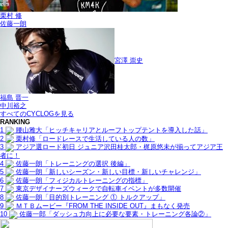
栗村 修
佐藤一朗
宮澤 崇史
福島 晋一
中川裕之
すべてのCYCLOGを見る
RANKING
1
腰山雅大「ヒッチキャリアとルーフトップテントを導入した話」
2
栗村修「ロードレースで生活している人の数」
3
アジア選ロード初日 ジュニア沢田桂太郎・梶原悠未が揃ってアジア王
者に！
4
佐藤一朗「トレーニングの選択 後編」
5
佐藤一朗「新しいシーズン・新しい目標・新しいチャレンジ」
6
佐藤一朗「フィジカルトレーニングの指標」
7
東京デザイナーズウィークで自転車イベントが多数開催
8
佐藤一朗「目的別トレーニング ① トルクアップ」
9
ＭＴＢムービー『FROM THE INSIDE OUT』まもなく発売
10
佐藤一郎「ダッシュ力向上に必要な要素・トレーニング各論②」