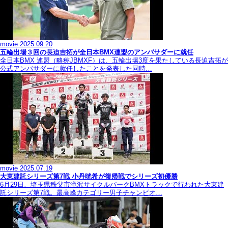
movie
2025.09.20
五輪出場３回の長迫吉拓が全日本BMX連盟のアンバサダーに就任
全日本BMX 連盟（略称JBMXF）は、五輪出場3度を果たしている長迫吉拓が
公式アンバサダーに就任したことを発表した同時…
movie
2025.07.19
大東建託シリーズ第7戦 ⼩丹晄希が復帰戦でシリーズ初優勝
6月29日、埼玉県秩父市滝沢サイクルパークBMXトラックで行われた大東建
託シリーズ第7戦。最高峰カテゴリー男子チャンピオ…