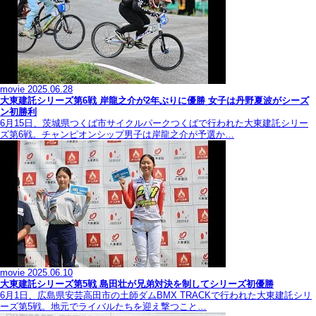
movie
2025.06.28
大東建託シリーズ第6戦 岸龍之介が2年ぶりに優勝 女子は丹野夏波がシーズ
ン初勝利
6月15日、茨城県つくば市サイクルパークつくばで行われた大東建託シリー
ズ第6戦。チャンピオンシップ男子は岸龍之介が予選か…
movie
2025.06.10
大東建託シリーズ第5戦 島田壮が兄弟対決を制してシリーズ初優勝
6月1日、広島県安芸高田市の土師ダムBMX TRACKで行われた大東建託シリ
ーズ第5戦。地元でライバルたちを迎え撃つこと…