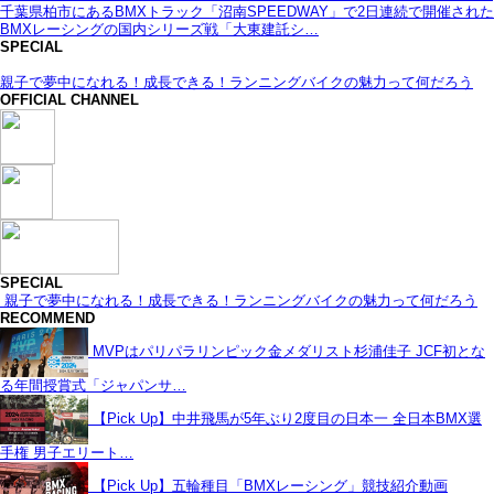
千葉県柏市にあるBMXトラック「沼南SPEEDWAY」で2日連続で開催された
BMXレーシングの国内シリーズ戦「大東建託シ…
SPECIAL
親子で夢中になれる！成長できる！ランニングバイクの魅力って何だろう
OFFICIAL CHANNEL
SPECIAL
親子で夢中になれる！成長できる！ランニングバイクの魅力って何だろう
RECOMMEND
MVPはパリパラリンピック金メダリスト杉浦佳子 JCF初とな
る年間授賞式「ジャパンサ…
【Pick Up】中井飛馬が5年ぶり2度目の日本一 全日本BMX選
手権 男子エリート…
【Pick Up】五輪種目「BMXレーシング」競技紹介動画