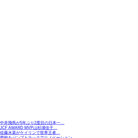
中井飛馬が5年ぶり2度目の日本一…
JCF AWARD MVPは杉浦佳子…
佐藤水菜がケイリンで世界王者…
廃校をパンプトラックでリノベーション…