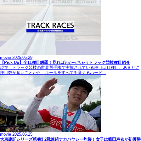
movie
2025.05.29
【Pick Up】全11種目網羅！見ればわかっちゃうトラック競技種目紹介
現在、トラック競技の世界選手権で実施されている種目は11種目。あまりに
種目数が多いことから、ルールをすべてを覚えるハード…
movie
2025.05.25
大東建託シリーズ第4戦 2戦連続ナカバヤシー炸裂！女子は籔田寿衣が初優勝