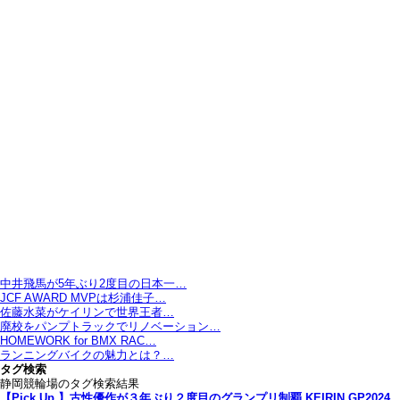
中井飛馬が5年ぶり2度目の日本一…
JCF AWARD MVPは杉浦佳子…
佐藤水菜がケイリンで世界王者…
廃校をパンプトラックでリノベーション…
HOMEWORK for BMX RAC…
ランニングバイクの魅力とは？…
タグ検索
静岡競輪場のタグ検索結果
【Pick Up 】古性優作が３年ぶり２度目のグランプリ制覇 KEIRIN GP2024