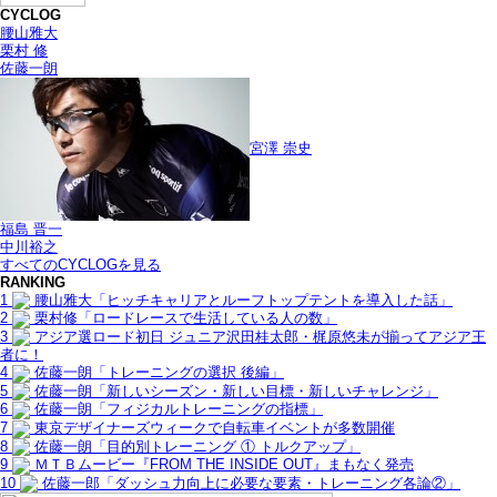
CYCLOG
腰山雅大
栗村 修
佐藤一朗
宮澤 崇史
福島 晋一
中川裕之
すべてのCYCLOGを見る
RANKING
1
腰山雅大「ヒッチキャリアとルーフトップテントを導入した話」
2
栗村修「ロードレースで生活している人の数」
3
アジア選ロード初日 ジュニア沢田桂太郎・梶原悠未が揃ってアジア王
者に！
4
佐藤一朗「トレーニングの選択 後編」
5
佐藤一朗「新しいシーズン・新しい目標・新しいチャレンジ」
6
佐藤一朗「フィジカルトレーニングの指標」
7
東京デザイナーズウィークで自転車イベントが多数開催
8
佐藤一朗「目的別トレーニング ① トルクアップ」
9
ＭＴＢムービー『FROM THE INSIDE OUT』まもなく発売
10
佐藤一郎「ダッシュ力向上に必要な要素・トレーニング各論②」