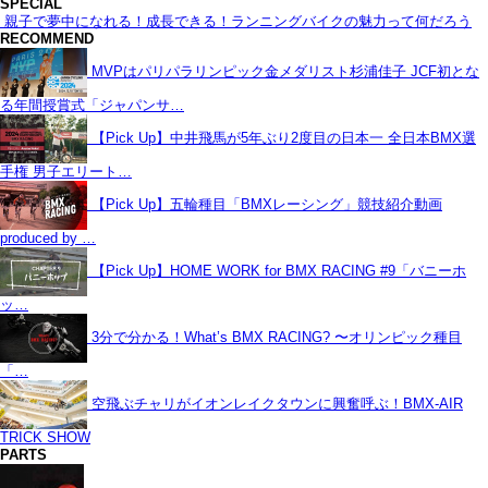
SPECIAL
親子で夢中になれる！成長できる！ランニングバイクの魅力って何だろう
RECOMMEND
MVPはパリパラリンピック金メダリスト杉浦佳子 JCF初とな
る年間授賞式「ジャパンサ…
【Pick Up】中井飛馬が5年ぶり2度目の日本一 全日本BMX選
手権 男子エリート…
【Pick Up】五輪種目「BMXレーシング」競技紹介動画
produced by …
【Pick Up】HOME WORK for BMX RACING #9「バニーホ
ッ…
3分で分かる！What’s BMX RACING? 〜オリンピック種目
「…
空飛ぶチャリがイオンレイクタウンに興奮呼ぶ！BMX-AIR
TRICK SHOW
PARTS