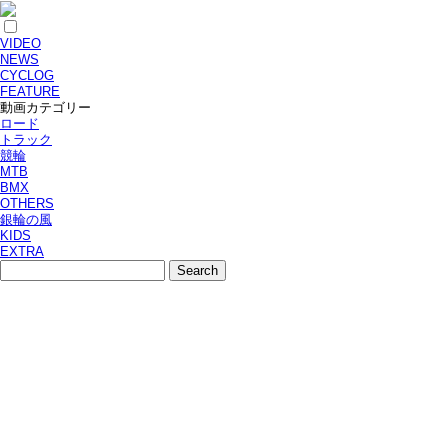
VIDEO
NEWS
CYCLOG
FEATURE
動画カテゴリー
ロード
トラック
競輪
MTB
BMX
OTHERS
銀輪の風
KIDS
EXTRA