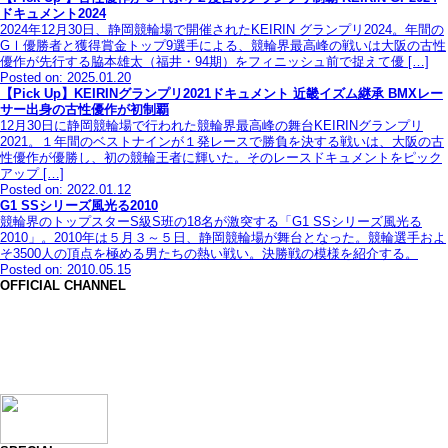
ドキュメント2024
2024年12月30日、静岡競輪場で開催されたKEIRIN グランプリ2024。年間の
GⅠ優勝者と獲得賞金トップ9選手による、競輪界最高峰の戦いは大阪の古性
優作が先行する脇本雄太（福井・94期）をフィニッシュ前で捉えて優 […]
Posted on: 2025.01.20
【Pick Up】KEIRINグランプリ2021ドキュメント 近畿イズム継承 BMXレー
サー出身の古性優作が初制覇
12月30日に静岡競輪場で行われた競輪界最高峰の舞台KEIRINグランプリ
2021。１年間のベストナインが１発レースで勝負を決する戦いは、大阪の古
性優作が優勝し、初の競輪王者に輝いた。そのレースドキュメントをピック
アップ […]
Posted on: 2022.01.12
G1 SSシリーズ風光る2010
競輪界のトップスターS級S班の18名が激突する「G1 SSシリーズ風光る
2010」。2010年は５月３～５日、静岡競輪場が舞台となった。競輪選手およ
そ3500人の頂点を極める男たちの熱い戦い。決勝戦の模様を紹介する。
Posted on: 2010.05.15
OFFICIAL CHANNEL