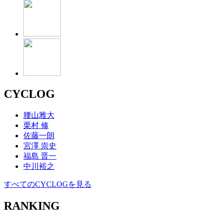
CYCLOG
腰山雅大
栗村 修
佐藤一朗
宮澤 崇史
福島 晋一
中川裕之
すべてのCYCLOGを見る
RANKING