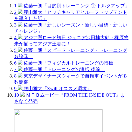
1
佐藤一朗「目的別トレーニング ① トルクアップ」
2
腰山雅大「ヒッチキャリアとルーフトップテント
を導入した話」
3
佐藤一朗「新しいシーズン・新しい目標・新しい
チャレンジ」
4
アジア選ロード初日 ジュニア沢田桂太郎・梶原悠
未が揃ってアジア王者に！
5
佐藤一朗「スピードトレーニング・トレーニング
各論③」
6
佐藤一朗「フィジカルトレーニングの指標」
7
佐藤一朗「トレーニングの選択 後編」
8
東京デザイナーズウィークで自転車イベントが多
数開催
9
腰山雅大「Zwift オススメ環境」
10
ＭＴＢムービー『FROM THE INSIDE OUT』ま
もなく発売