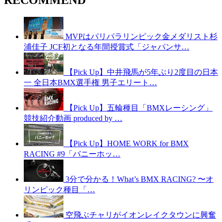
MVPはパリパラリンピック金メダリスト杉
浦佳子 JCF初となる年間授賞式「ジャパンサ…
【Pick Up】中井飛馬が5年ぶり2度目の日本
一 全日本BMX選手権 男子エリート…
【Pick Up】五輪種目「BMXレーシング」
競技紹介動画 produced by …
【Pick Up】HOME WORK for BMX
RACING #9「バニーホッ…
3分で分かる！What’s BMX RACING? 〜オ
リンピック種目「…
空飛ぶチャリがイオンレイクタウンに興奮