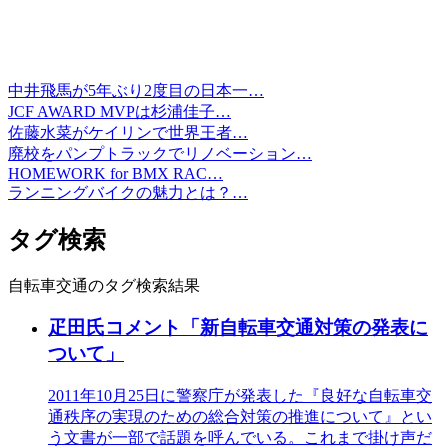
中井飛馬が5年ぶり2度目の日本一…
JCF AWARD MVPは杉浦佳子…
佐藤水菜がケイリンで世界王者…
廃校をパンプトラックでリノベーション…
HOMEWORK for BMX RAC…
ランニングバイクの魅力とは？…
タグ検索
自転車交通のタグ検索結果
疋田氏コメント「新自転車交通対策の発表に
ついて」
2011年10月25日に警察庁が発表した『良好な自転車交
通秩序の実現のための総合対策の推進について』とい
う文書が一部で話題を呼んでいる。これまで掛け声だ