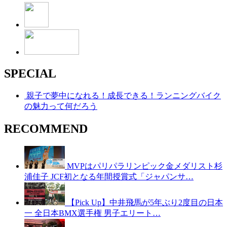
SPECIAL
親子で夢中になれる！成長できる！ランニングバイク
の魅力って何だろう
RECOMMEND
MVPはパリパラリンピック金メダリスト杉
浦佳子 JCF初となる年間授賞式「ジャパンサ…
【Pick Up】中井飛馬が5年ぶり2度目の日本
一 全日本BMX選手権 男子エリート…