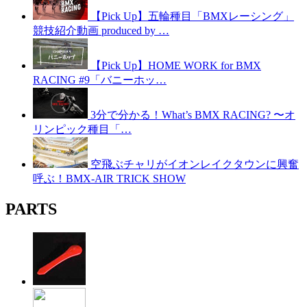
【Pick Up】五輪種目「BMXレーシング」
競技紹介動画 produced by …
【Pick Up】HOME WORK for BMX
RACING #9「バニーホッ…
3分で分かる！What’s BMX RACING? 〜オ
リンピック種目「…
空飛ぶチャリがイオンレイクタウンに興奮
呼ぶ！BMX-AIR TRICK SHOW
PARTS