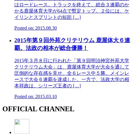
はロードレース。トラックを終えて、総合３連覇のか
かる鹿屋体育大学が64点で暫定トップ。２位には、ケ
イリンとスプリントの短距 […]
Posted on: 2015.08.30
2015年第９回外苑クリテリウム 鹿屋体大６連
覇。法政の相本が総合優勝！
2015年３月８日に行われた「第９回明治神宮外苑大学
クリテリウム大会」は、鹿屋体育大学が大会を通して
圧倒的な存在感を見せ、全６レース中５勝。メインレ
ースで大会６連覇を達成した。一方で、法政大学の相
本祥政は、シリーズ王者の […]
Posted on: 2015.03.10
OFFICIAL CHANNEL