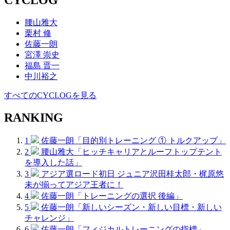
腰山雅大
栗村 修
佐藤一朗
宮澤 崇史
福島 晋一
中川裕之
すべてのCYCLOGを見る
RANKING
1
佐藤一朗「目的別トレーニング ① トルクアップ」
2
腰山雅大「ヒッチキャリアとルーフトップテント
を導入した話」
3
アジア選ロード初日 ジュニア沢田桂太郎・梶原悠
未が揃ってアジア王者に！
4
佐藤一朗「トレーニングの選択 後編」
5
佐藤一朗「新しいシーズン・新しい目標・新しい
チャレンジ」
6
佐藤一朗「フィジカルトレーニングの指標」