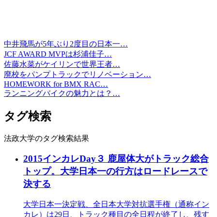
中井飛馬が5年ぶり2度目の日本一…
JCF AWARD MVPは杉浦佳子…
佐藤水菜がケイリンで世界王者…
廃校をパンプトラックでリノベーション…
HOMEWORK for BMX RAC…
ランニングバイクの魅力とは？…
タグ検索
法政大学のタグ検索結果
2015インカレDay３ 鹿屋体大がトラック総合
トップ。大学日本一の行方はロードレースで
決する
大学日本一決定戦、全日本大学対抗選手権（通称イン
カレ）は29日、トラック種目の全日程が終了し、残す