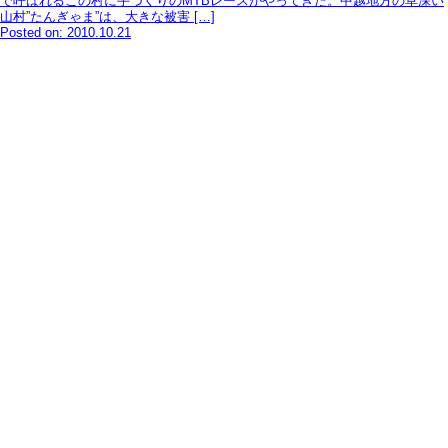
で呼ばれるこの村に手づくりのMTBレースがやってきた。中越地方の草深い
山村”たんぎゃま”は、大きな被害 […]
Posted on: 2010.10.21