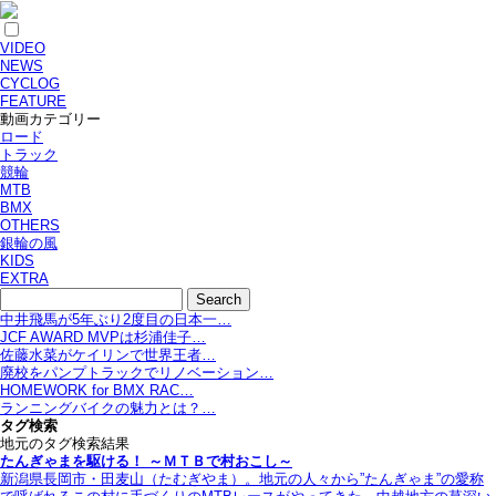
VIDEO
NEWS
CYCLOG
FEATURE
動画カテゴリー
ロード
トラック
競輪
MTB
BMX
OTHERS
銀輪の風
KIDS
EXTRA
中井飛馬が5年ぶり2度目の日本一…
JCF AWARD MVPは杉浦佳子…
佐藤水菜がケイリンで世界王者…
廃校をパンプトラックでリノベーション…
HOMEWORK for BMX RAC…
ランニングバイクの魅力とは？…
タグ検索
地元のタグ検索結果
たんぎゃまを駆ける！ ～ＭＴＢで村おこし～
新潟県長岡市・田麦山（たむぎやま）。地元の人々から”たんぎゃま”の愛称