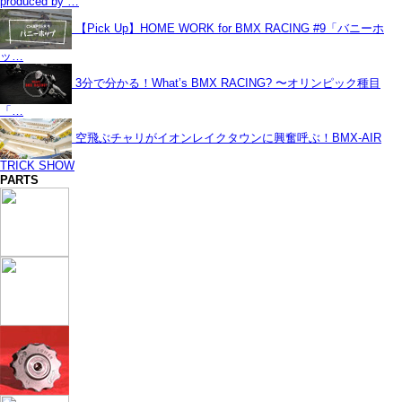
produced by …
【Pick Up】HOME WORK for BMX RACING #9「バニーホ
ッ…
3分で分かる！What’s BMX RACING? 〜オリンピック種目
「…
空飛ぶチャリがイオンレイクタウンに興奮呼ぶ！BMX-AIR
TRICK SHOW
PARTS