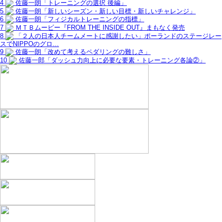
4
佐藤一朗「トレーニングの選択 後編」
5
佐藤一朗「新しいシーズン・新しい目標・新しいチャレンジ」
6
佐藤一朗「フィジカルトレーニングの指標」
7
ＭＴＢムービー『FROM THE INSIDE OUT』まもなく発売
8
「２人の日本人チームメートに感謝したい」ポーランドのステージレー
スでNIPPOのグロ…
9
佐藤一朗「改めて考えるペダリングの難しさ」
10
佐藤一郎「ダッシュ力向上に必要な要素・トレーニング各論②」