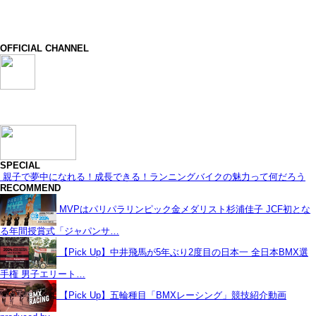
OFFICIAL CHANNEL
SPECIAL
親子で夢中になれる！成長できる！ランニングバイクの魅力って何だろう
RECOMMEND
MVPはパリパラリンピック金メダリスト杉浦佳子 JCF初とな
る年間授賞式「ジャパンサ…
【Pick Up】中井飛馬が5年ぶり2度目の日本一 全日本BMX選
手権 男子エリート…
【Pick Up】五輪種目「BMXレーシング」競技紹介動画