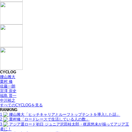
CYCLOG
腰山雅大
栗村 修
佐藤一朗
宮澤 崇史
福島 晋一
中川裕之
すべてのCYCLOGを見る
RANKING
1
腰山雅大「ヒッチキャリアとルーフトップテントを導入した話」
2
栗村修「ロードレースで生活している人の数」
3
アジア選ロード初日 ジュニア沢田桂太郎・梶原悠未が揃ってアジア王
者に！