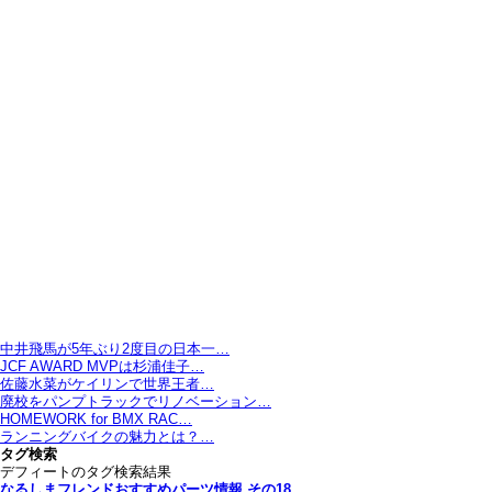
中井飛馬が5年ぶり2度目の日本一…
JCF AWARD MVPは杉浦佳子…
佐藤水菜がケイリンで世界王者…
廃校をパンプトラックでリノベーション…
HOMEWORK for BMX RAC…
ランニングバイクの魅力とは？…
タグ検索
デフィートのタグ検索結果
なるしまフレンドおすすめパーツ情報 その18