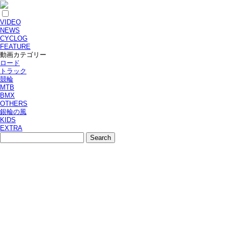
VIDEO
NEWS
CYCLOG
FEATURE
動画カテゴリー
ロード
トラック
競輪
MTB
BMX
OTHERS
銀輪の風
KIDS
EXTRA