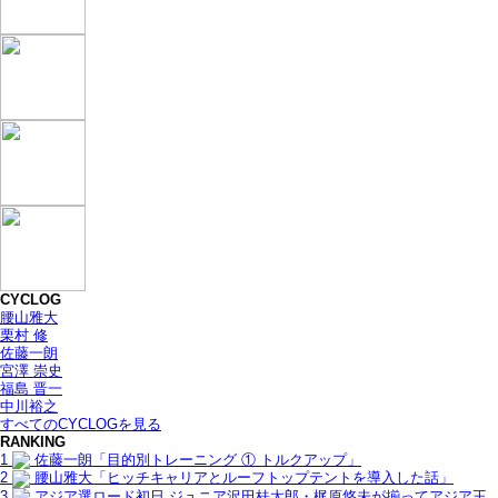
CYCLOG
腰山雅大
栗村 修
佐藤一朗
宮澤 崇史
福島 晋一
中川裕之
すべてのCYCLOGを見る
RANKING
1
佐藤一朗「目的別トレーニング ① トルクアップ」
2
腰山雅大「ヒッチキャリアとルーフトップテントを導入した話」
3
アジア選ロード初日 ジュニア沢田桂太郎・梶原悠未が揃ってアジア王