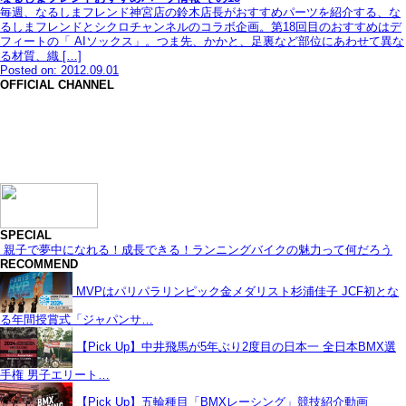
毎週、なるしまフレンド神宮店の鈴木店長がおすすめパーツを紹介する、な
るしまフレンドとシクロチャンネルのコラボ企画。第18回目のおすすめはデ
フィートの「 AIソックス」。つま先、かかと、足裏など部位にあわせて異な
る材質、織 […]
Posted on: 2012.09.01
OFFICIAL CHANNEL
SPECIAL
親子で夢中になれる！成長できる！ランニングバイクの魅力って何だろう
RECOMMEND
MVPはパリパラリンピック金メダリスト杉浦佳子 JCF初とな
る年間授賞式「ジャパンサ…
【Pick Up】中井飛馬が5年ぶり2度目の日本一 全日本BMX選
手権 男子エリート…
【Pick Up】五輪種目「BMXレーシング」競技紹介動画