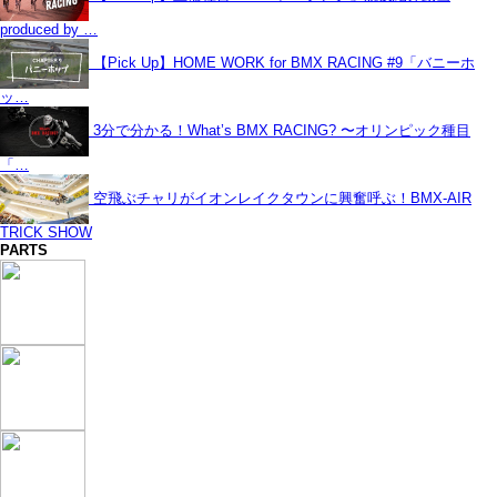
produced by …
【Pick Up】HOME WORK for BMX RACING #9「バニーホ
ッ…
3分で分かる！What’s BMX RACING? 〜オリンピック種目
「…
空飛ぶチャリがイオンレイクタウンに興奮呼ぶ！BMX-AIR
TRICK SHOW
PARTS