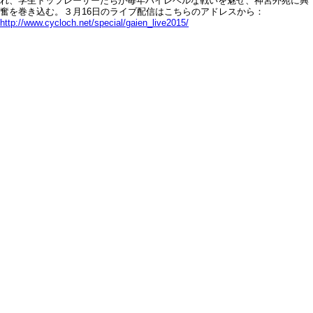
れ、学生トップレーサーたちが毎年ハイレベルな戦いを魅せ、神宮外苑に興
奮を巻き込む。３月16日のライブ配信はこちらのアドレスから：
http://www.cycloch.net/special/gaien_live2015/