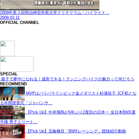
2009年第３回明治神宮外苑大学クリテリウム・ハイライト...
2009.03.11
OFFICIAL CHANNEL
SPECIAL
親子で夢中になれる！成長できる！ランニングバイクの魅力って何だろう
RECOMMEND
MVPはパリパラリンピック金メダリスト杉浦佳子 JCF初とな
る年間授賞式「ジャパンサ…
【Pick Up】中井飛馬が5年ぶり2度目の日本一 全日本BMX選
手権 男子エリート…
【Pick Up】五輪種目「BMXレーシング」競技紹介動画