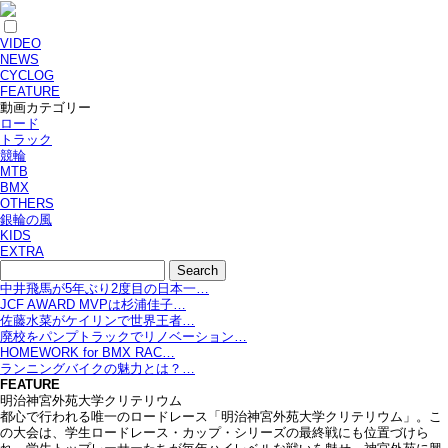
VIDEO
NEWS
CYCLOG
FEATURE
動画カテゴリー
ロード
トラック
競輪
MTB
BMX
OTHERS
銀輪の風
KIDS
EXTRA
中井飛馬が5年ぶり2度目の日本一…
JCF AWARD MVPは杉浦佳子…
佐藤水菜がケイリンで世界王者…
廃校をパンプトラックでリノベーション…
HOMEWORK for BMX RAC…
ランニングバイクの魅力とは？…
FEATURE
明治神宮外苑大学クリテリウム
都心で行われる唯一のロードレース「明治神宮外苑大学クリテリウム」。こ
の大会は、学生ロードレース・カップ・シリーズの最終戦にも位置づけら