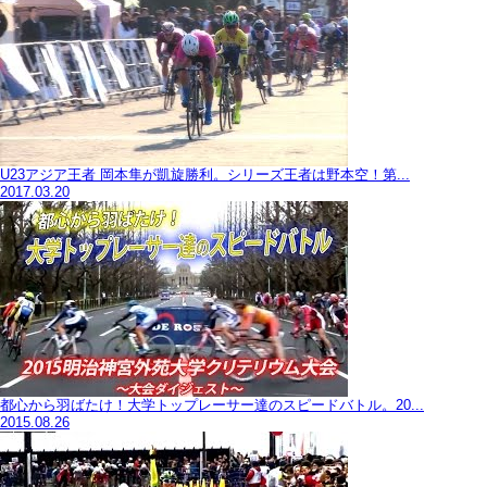
U23アジア王者 岡本隼が凱旋勝利。シリーズ王者は野本空！第...
2017.03.20
都心から羽ばたけ！大学トップレーサー達のスピードバトル。20...
2015.08.26