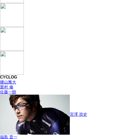
CYCLOG
腰山雅大
栗村 修
佐藤一朗
宮澤 崇史
福島 晋一