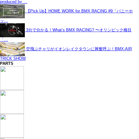
produced by …
【Pick Up】HOME WORK for BMX RACING #9「バニーホ
ッ…
3分で分かる！What’s BMX RACING? 〜オリンピック種目
「…
空飛ぶチャリがイオンレイクタウンに興奮呼ぶ！BMX-AIR
TRICK SHOW
PARTS