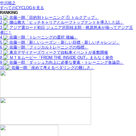
中川裕之
すべてのCYCLOGを見る
RANKING
1
佐藤一朗「目的別トレーニング ① トルクアップ」
2
腰山雅大「ヒッチキャリアとルーフトップテントを導入した話」
3
アジア選ロード初日 ジュニア沢田桂太郎・梶原悠未が揃ってアジア王
者に！
4
佐藤一朗「トレーニングの選択 後編」
5
佐藤一朗「新しいシーズン・新しい目標・新しいチャレンジ」
6
佐藤一朗「フィジカルトレーニングの指標」
7
東京デザイナーズウィークで自転車イベントが多数開催
8
ＭＴＢムービー『FROM THE INSIDE OUT』まもなく発売
9
佐藤一郎「ダッシュ力向上に必要な要素・トレーニング各論②」
10
佐藤一朗「改めて考えるペダリングの難しさ」