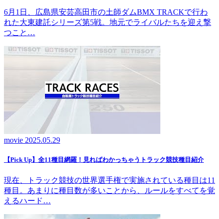
6月1日、広島県安芸高田市の土師ダムBMX TRACKで行わ
れた大東建託シリーズ第5戦。地元でライバルたちを迎え撃
つこと…
movie
2025.05.29
【Pick Up】全11種目網羅！見ればわかっちゃうトラック競技種目紹介
現在、トラック競技の世界選手権で実施されている種目は11
種目。あまりに種目数が多いことから、ルールをすべてを覚
えるハード…