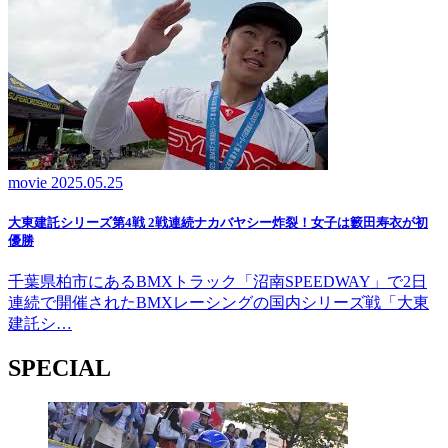
movie
2025.05.25
大東建託シリーズ第4戦 2戦連続ナカバヤシー炸裂！女子は籔田寿衣が初
優勝
千葉県柏市にあるBMXトラック「沼南SPEEDWAY」で2日
連続で開催されたBMXレーシングの国内シリーズ戦「大東
建託シ…
SPECIAL