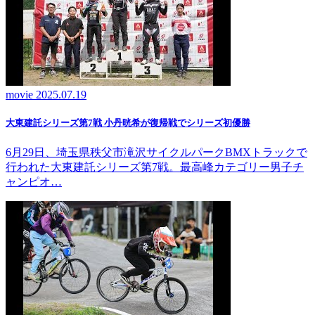
movie
2025.07.19
大東建託シリーズ第7戦 ⼩丹晄希が復帰戦でシリーズ初優勝
6月29日、埼玉県秩父市滝沢サイクルパークBMXトラックで
行われた大東建託シリーズ第7戦。最高峰カテゴリー男子チ
ャンピオ…