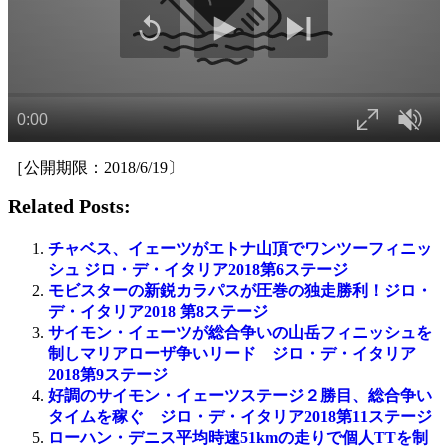
［公開期限：2018/6/19〕
Related Posts:
チャベス、イェーツがエトナ山頂でワンツーフィニッ
シュ ジロ・デ・イタリア2018第6ステージ
モビスターの新鋭カラパスが圧巻の独走勝利！ジロ・
デ・イタリア2018 第8ステージ
サイモン・イェーツが総合争いの山岳フィニッシュを
制しマリアローザ争いリード ジロ・デ・イタリア
2018第9ステージ
好調のサイモン・イェーツステージ２勝目、総合争い
タイムを稼ぐ ジロ・デ・イタリア2018第11ステージ
ローハン・デニス平均時速51kmの走りで個人TTを制