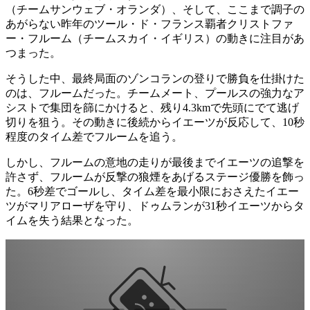
（チームサンウェブ・オランダ）、そして、ここまで調子の
あがらない昨年のツール・ド・フランス覇者クリストファ
ー・フルーム（チームスカイ・イギリス）の動きに注目があ
つまった。
そうした中、最終局面のゾンコランの登りで勝負を仕掛けた
のは、フルームだった。チームメート、プールスの強力なア
シストで集団を篩にかけると、残り4.3kmで先頭にでて逃げ
切りを狙う。その動きに後続からイエーツが反応して、10秒
程度のタイム差でフルームを追う。
しかし、フルームの意地の走りが最後までイエーツの追撃を
許さず、フルームが反撃の狼煙をあげるステージ優勝を飾っ
た。6秒差でゴールし、タイム差を最小限におさえたイエー
ツがマリアローザを守り、ドゥムランが31秒イエーツからタ
イムを失う結果となった。