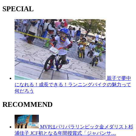
SPECIAL
親子で夢中
になれる！成長できる！ランニングバイクの魅力って
何だろう
RECOMMEND
MVPはパリパラリンピック金メダリスト杉
浦佳子 JCF初となる年間授賞式「ジャパンサ…