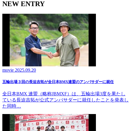
NEW ENTRY
movie
2025.09.20
五輪出場３回の長迫吉拓が全日本BMX連盟のアンバサダーに就任
全日本BMX 連盟（略称JBMXF）は、五輪出場3度を果たし
ている長迫吉拓が公式アンバサダーに就任したことを発表し
た同時…