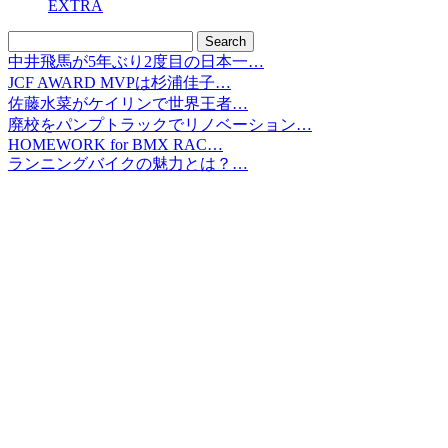
EXTRA
中井飛馬が5年ぶり2度目の日本一…
JCF AWARD MVPは杉浦佳子…
佐藤水菜がケイリンで世界王者…
廃校をパンプトラックでリノベーション…
HOMEWORK for BMX RAC…
ランニングバイクの魅力とは？…