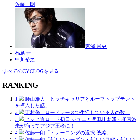
佐藤一朗
宮澤 崇史
福島 晋一
中川裕之
すべてのCYCLOGを見る
RANKING
1
腰山雅大「ヒッチキャリアとルーフトップテント
を導入した話」
2
栗村修「ロードレースで生活している人の数」
3
アジア選ロード初日 ジュニア沢田桂太郎・梶原悠
未が揃ってアジア王者に！
4
佐藤一朗「トレーニングの選択 後編」
5
佐藤一朗「新しいシーズン・新しい目標・新しい