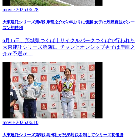
movie
2025.06.28
大東建託シリーズ第6戦 岸龍之介が2年ぶりに優勝 女子は丹野夏波がシー
ズン初勝利
6月15日、茨城県つくば市サイクルパークつくばで行われた
大東建託シリーズ第6戦。チャンピオンシップ男子は岸龍之
介が予選か…
movie
2025.06.10
大東建託シリーズ第5戦 島田壮が兄弟対決を制してシリーズ初優勝