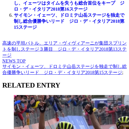
し、イェーツはタイムを失うも総合首位をキープ ジ
ロ・デ・イタリア2018第16ステージ
サイモン・イェーツ、ドロミテ山岳ステージを独走で
制し総合優勝争いリード ジロ・デ・イタリア2018第
15ステージ
高速の平坦バトル、エリア・ヴィヴィアーニが集団スプリン
トを制しステージ３勝目 ジロ・デ・イタリア2018第13ステ
ージ
NEWS TOP
サイモン・イェーツ、ドロミテ山岳ステージを独走で制し総
合優勝争いリード ジロ・デ・イタリア2018第15ステージ
;
RELATED ENTRY