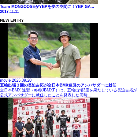
Team MONGOOSEがYBPを夢の空間に！YBP GA...
2017.11.11
NEW ENTRY
movie
2025.09.20
五輪出場３回の長迫吉拓が全日本BMX連盟のアンバサダーに就任
全日本BMX 連盟（略称JBMXF）は、五輪出場3度を果たしている長迫吉拓が
公式アンバサダーに就任したことを発表した同時…