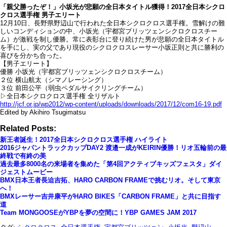
「親父勝ったぞ！」小坂光が悲願の全日本タイトル獲得！2017全日本シクロ
クロス選手権 男子エリート
12月10日、長野県野辺山で行われた全日本シクロクロス選手権。雪解けの難
しいコンディションの中、小坂光（宇都宮ブリッツェンシクロクロスチー
ム）が激戦を制し優勝。常に表彰台に登り続けた男が悲願の全日本タイトル
を手にし、実の父であり現役のシクロクロスレーサー小坂正則と共に勝利の
喜びを分かち合った。
【男子エリート】
優勝 小坂光（宇都宮ブリッツェンシクロクロスチーム）
２位 横山航太（シマノレーシング）
３位 前田公平（弱虫ペダルサイクリングチーム）
▷全日本シクロクロス選手権 全リザルト
http://jcf.or.jp/wp2012/wp-content/uploads/downloads/2017/12/com16-19.pdf
Edited by Akihiro Tsugimatsu
Related Posts:
新王者誕生！2017全日本シクロクロス選手権 ハイライト
2016ジャパントラックカップDAY2 渡邉一成がKEIRIN優勝！リオ五輪前の最
終戦で有終の美
過去最多8000名の来場者を集めた「第4回アクティブキッズフェスタ」ダイ
ジェストムービー
BMX日本王者長迫吉拓、HARO CARBON FRAMEで挑むリオ。そして東京
へ！
BMXレーサー吉井康平がHARO BIKES「CARBON FRAME」と共に目指す
道
Team MONGOOSEがYBPを夢の空間に！YBP GAMES JAM 2017