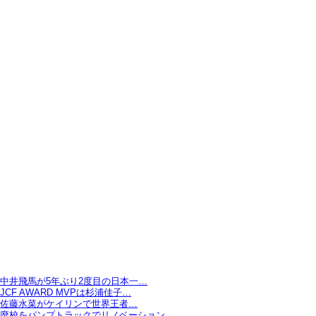
中井飛馬が5年ぶり2度目の日本一…
JCF AWARD MVPは杉浦佳子…
佐藤水菜がケイリンで世界王者…
廃校をパンプトラックでリノベーション…