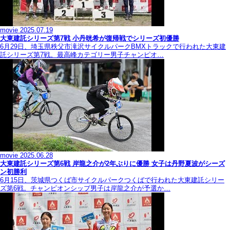
movie
2025.07.19
大東建託シリーズ第7戦 ⼩丹晄希が復帰戦でシリーズ初優勝
6月29日、埼玉県秩父市滝沢サイクルパークBMXトラックで行われた大東建
託シリーズ第7戦。最高峰カテゴリー男子チャンピオ…
movie
2025.06.28
大東建託シリーズ第6戦 岸龍之介が2年ぶりに優勝 女子は丹野夏波がシーズ
ン初勝利
6月15日、茨城県つくば市サイクルパークつくばで行われた大東建託シリー
ズ第6戦。チャンピオンシップ男子は岸龍之介が予選か…