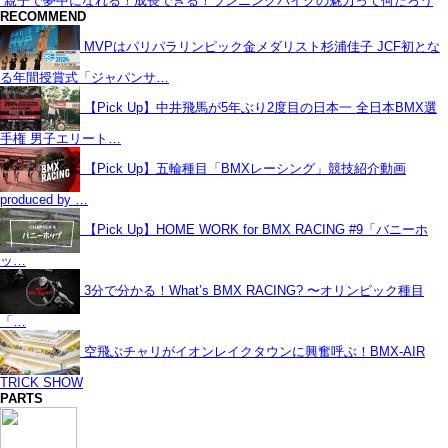
親子で夢中になれる！成長できる！ランニングバイクの魅力って何だろう
RECOMMEND
MVPはパリパラリンピック金メダリスト杉浦佳子 JCF初とな
る年間授賞式「ジャパンサ…
【Pick Up】中井飛馬が5年ぶり2度目の日本一 全日本BMX選
手権 男子エリート…
【Pick Up】五輪種目「BMXレーシング」競技紹介動画
produced by …
【Pick Up】HOME WORK for BMX RACING #9「バニーホ
ッ…
3分で分かる！What’s BMX RACING? 〜オリンピック種目
「…
空飛ぶチャリがイオンレイクタウンに興奮呼ぶ！BMX-AIR
TRICK SHOW
PARTS