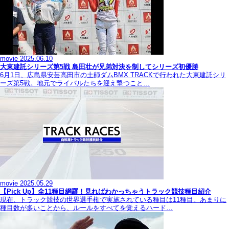
movie
2025.06.10
大東建託シリーズ第5戦 島田壮が兄弟対決を制してシリーズ初優勝
6月1日、広島県安芸高田市の土師ダムBMX TRACKで行われた大東建託シリ
ーズ第5戦。地元でライバルたちを迎え撃つこと…
movie
2025.05.29
【Pick Up】全11種目網羅！見ればわかっちゃうトラック競技種目紹介
現在、トラック競技の世界選手権で実施されている種目は11種目。あまりに
種目数が多いことから、ルールをすべてを覚えるハード…