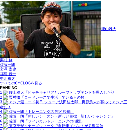
腰山雅大
栗村 修
佐藤一朗
宮澤 崇史
福島 晋一
中川裕之
すべてのCYCLOGを見る
RANKING
1
腰山雅大「ヒッチキャリアとルーフトップテントを導入した話」
2
栗村修「ロードレースで生活している人の数」
3
アジア選ロード初日 ジュニア沢田桂太郎・梶原悠未が揃ってアジア王
者に！
4
佐藤一朗「トレーニングの選択 後編」
5
佐藤一朗「新しいシーズン・新しい目標・新しいチャレンジ」
6
佐藤一朗「フィジカルトレーニングの指標」
7
東京デザイナーズウィークで自転車イベントが多数開催