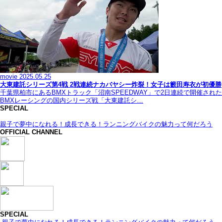
movie
2025.05.25
大東建託シリーズ第4戦 2戦連続ナカバヤシー炸裂！女子は籔田寿衣が初優勝
千葉県柏市にあるBMXトラック「沼南SPEEDWAY」で2日連続で開催された
BMXレーシングの国内シリーズ戦「大東建託シ…
SPECIAL
親子で夢中になれる！成長できる！ランニングバイクの魅力って何だろう
OFFICIAL CHANNEL
SPECIAL