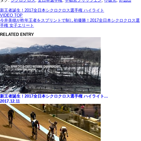
タグ:
シクロクロス
,
全日本選手権
,
宇都宮ブリッツェン
,
小坂光
,
野辺山
新王者誕生！2017全日本シクロクロス選手権 ハイライト
VIDEO TOP
今井美穂が昨年王者をスプリントで制し初優勝！2017全日本シクロクロス選
手権 女子エリート
RELATED ENTRY
新王者誕生！2017全日本シクロクロス選手権 ハイライト...
2017.12.11