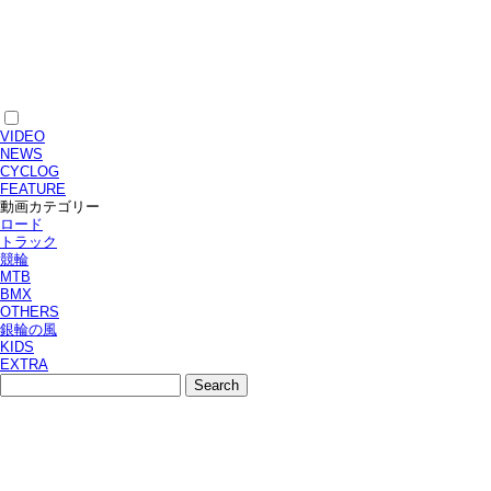
VIDEO
NEWS
CYCLOG
FEATURE
動画カテゴリー
ロード
トラック
競輪
MTB
BMX
OTHERS
銀輪の風
KIDS
EXTRA