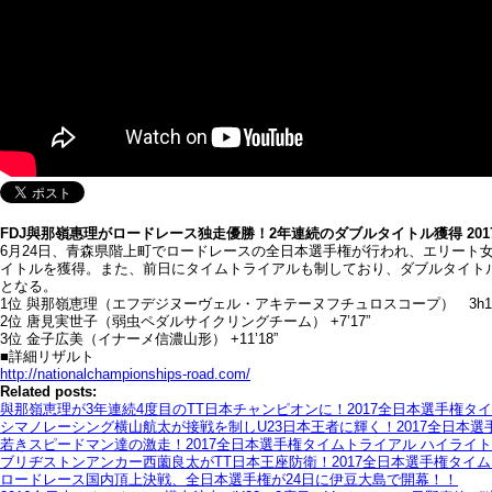
FDJ與那嶺惠理がロードレース独走優勝！2年連続のダブルタイトル獲得 20
6月24日、青森県階上町でロードレースの全日本選手権が行われ、エリー
イトルを獲得。また、前日にタイムトライアルも制しており、ダブルタイト
となる。
1位 與那嶺恵理（エフデジヌーヴェル・アキテーヌフチュロスコープ） 3h17’
2位 唐見実世子（弱虫ペダルサイクリングチーム） +7’17”
3位 金子広美（イナーメ信濃山形） +11’18”
■詳細リザルト
http://nationalchampionships-road.com/
Related posts:
與那嶺恵理が3年連続4度目のTT日本チャンピオンに！2017全日本選手権タ
シマノレーシング横山航太が接戦を制しU23日本王者に輝く！2017全日本選
若きスピードマン達の激走！2017全日本選手権タイムトライアル ハイライト
ブリヂストンアンカー西薗良太がTT日本王座防衛！2017全日本選手権タイ
ロードレース国内頂上決戦、全日本選手権が24日に伊豆大島で開幕！！