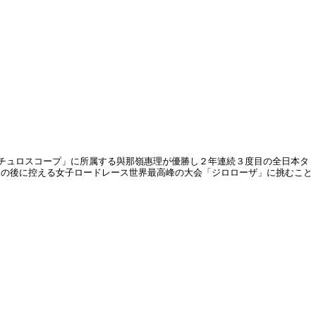
フチュロスコープ」に所属する與那嶺惠理が優勝し２年連続３度目の全日本タ
この後に控える女子ロードレース世界最高峰の大会「ジロローザ」に挑むこと