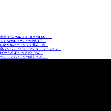
中井飛馬が5年ぶり2度目の日本一…
JCF AWARD MVPは杉浦佳子…
佐藤水菜がケイリンで世界王者…
廃校をパンプトラックでリノベーション…
HOMEWORK for BMX RAC…
ランニングバイクの魅力とは？…