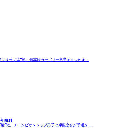
託シリーズ第7戦。最高峰カテゴリー男子チャンピオ…
ン初勝利
ズ第6戦。チャンピオンシップ男子は岸龍之介が予選か…