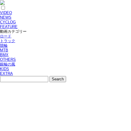
VIDEO
NEWS
CYCLOG
FEATURE
動画カテゴリー
ロード
トラック
競輪
MTB
BMX
OTHERS
銀輪の風
KIDS
EXTRA