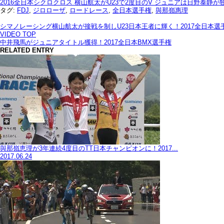
2016全日本シクロクロス 横山航太がU23で2度目のV ジュニアは日野泰静が
タグ:
FDJ
,
ジロローザ
,
ロードレース
,
全日本選手権
,
與那嶺惠理
シマノレーシング横山航太が接戦を制しU23日本王者に輝く！2017全日本選
VIDEO TOP
中井飛馬がジュニアタイトル獲得！2017全日本BMX選手権
RELATED ENTRY
與那嶺恵理が3年連続4度目のTT日本チャンピオンに！2017...
2017.06.24