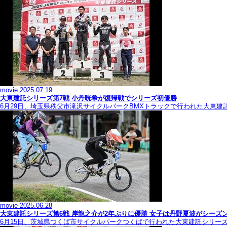
movie
2025.07.19
大東建託シリーズ第7戦 ⼩丹晄希が復帰戦でシリーズ初優勝
6月29日、埼玉県秩父市滝沢サイクルパークBMXトラックで行われた大東建
movie
2025.06.28
大東建託シリーズ第6戦 岸龍之介が2年ぶりに優勝 女子は丹野夏波がシーズ
6月15日、茨城県つくば市サイクルパークつくばで行われた大東建託シリー