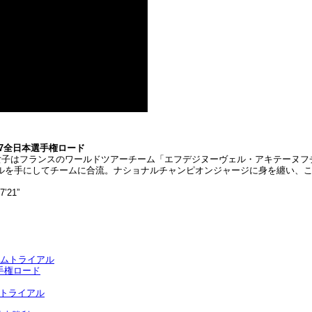
17全日本選手権ロード
ト女子はフランスのワールドツアーチーム「エフデジヌーヴェル・アキテーヌ
ルを手にしてチームに合流。ナショナルチャンピオンジャージに身を纏い、
21”
イムトライアル
手権ロード
ムトライアル