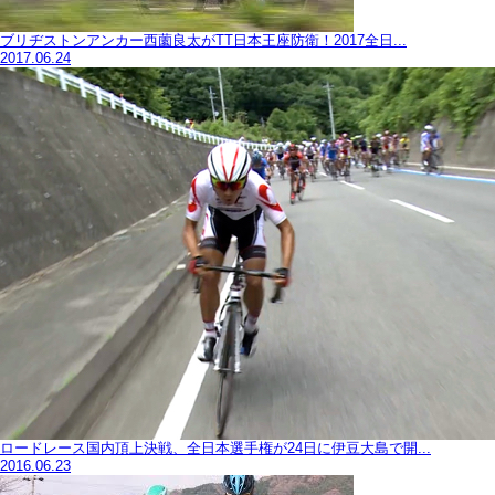
ブリヂストンアンカー西薗良太がTT日本王座防衛！2017全日...
2017.06.24
ロードレース国内頂上決戦、全日本選手権が24日に伊豆大島で開...
2016.06.23