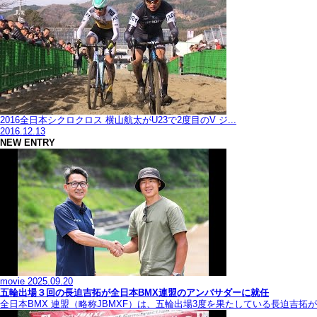
2016全日本シクロクロス 横山航太がU23で2度目のV ジ...
2016.12.13
NEW ENTRY
movie
2025.09.20
五輪出場３回の長迫吉拓が全日本BMX連盟のアンバサダーに就任
全日本BMX 連盟（略称JBMXF）は、五輪出場3度を果たしている長迫吉