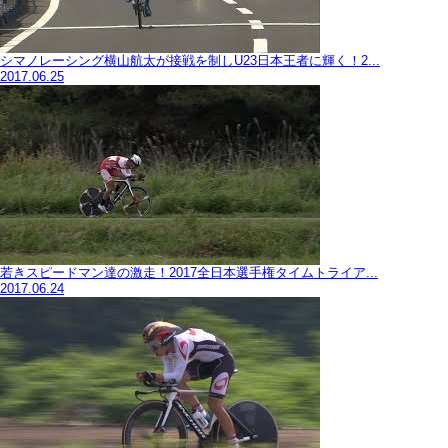
シマノレーシング横山航太が接戦を制しU23日本王者に輝く！2...
2017.06.25
若きスピードマン達の激走！2017全日本選手権タイムトライア...
2017.06.24