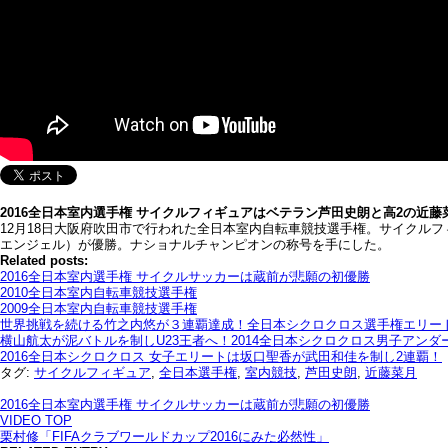
2016全日本室内選手権 サイクルフィギュアはベテラン芦田史朗と高2の近藤
12月18日大阪府吹田市で行われた全日本室内自転車競技選手権。サイクルフ
エンジェル）が優勝。ナショナルチャンピオンの称号を手にした。
Related posts:
2016全日本室内選手権 サイクルサッカーは蔵前が悲願の初優勝
2010全日本室内自転車競技選手権
2009全日本室内自転車競技選手権
世界挑戦を続ける竹之内悠が３連覇達成！全日本シクロクロス選手権エリー
横山航太が泥バトルを制しU23王者へ！2014全日本シクロクロス男子アンダー
2016全日本シクロクロス 女子エリートは坂口聖香が武田和佳を制し2連覇！
タグ:
サイクルフィギュア
,
全日本選手権
,
室内競技
,
芦田史朗
,
近藤菜月
2016全日本室内選手権 サイクルサッカーは蔵前が悲願の初優勝
VIDEO TOP
栗村修「FIFAクラブワールドカップ2016にみた必然性」