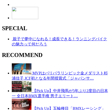
SPECIAL
親子で夢中になれる！成長できる！ランニングバイク
の魅力って何だろう
RECOMMEND
MVPはパリパラリンピック金メダリスト杉
浦佳子 JCF初となる年間授賞式「ジャパンサ…
【Pick Up】中井飛馬が5年ぶり2度目の日本
一 全日本BMX選手権 男子エリート…
【Pick Up】五輪種目「BMXレーシング」