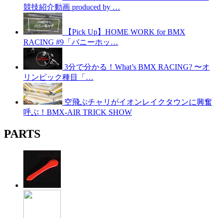
競技紹介動画 produced by …
【Pick Up】HOME WORK for BMX
RACING #9「バニーホッ…
3分で分かる！What’s BMX RACING? 〜オ
リンピック種目「…
空飛ぶチャリがイオンレイクタウンに興奮
呼ぶ！BMX-AIR TRICK SHOW
PARTS