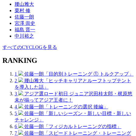
腰山雅大
栗村 修
佐藤一朗
宮澤 崇史
福島 晋一
中川裕之
すべてのCYCLOGを見る
RANKING
1
佐藤一朗「目的別トレーニング ① トルクアップ」
2
腰山雅大「ヒッチキャリアとルーフトップテント
を導入した話」
3
アジア選ロード初日 ジュニア沢田桂太郎・梶原悠
未が揃ってアジア王者に！
4
佐藤一朗「トレーニングの選択 後編」
5
佐藤一朗「新しいシーズン・新しい目標・新しい
チャレンジ」
6
佐藤一朗「フィジカルトレーニングの指標」
7
佐藤一朗「スピードトレーニング・トレーニング