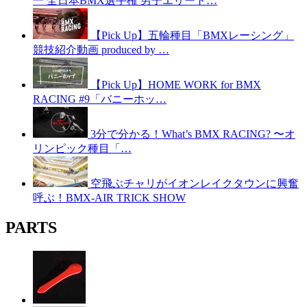
一 全日本BMX選手権 男子エリート…
【Pick Up】五輪種目「BMXレーシング」
競技紹介動画 produced by …
【Pick Up】HOME WORK for BMX
RACING #9「バニーホッ…
3分で分かる！What’s BMX RACING? 〜オ
リンピック種目「…
空飛ぶチャリがイオンレイクタウンに興奮
呼ぶ！BMX-AIR TRICK SHOW
PARTS