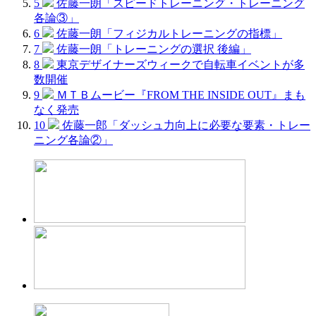
5
佐藤一朗「スピードトレーニング・トレーニング
各論③」
6
佐藤一朗「フィジカルトレーニングの指標」
7
佐藤一朗「トレーニングの選択 後編」
8
東京デザイナーズウィークで自転車イベントが多
数開催
9
ＭＴＢムービー『FROM THE INSIDE OUT』まも
なく発売
10
佐藤一郎「ダッシュ力向上に必要な要素・トレー
ニング各論②」