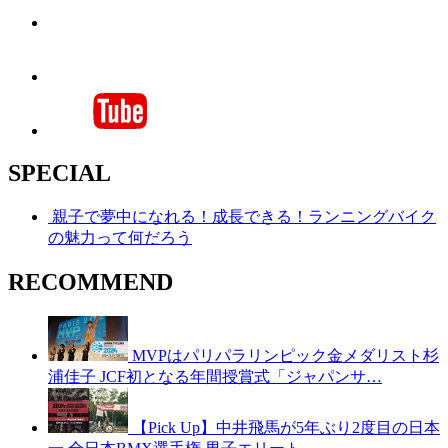
SPECIAL
親子で夢中になれる！成長できる！ランニングバイク
の魅力って何だろう
RECOMMEND
MVPはパリパラリンピック金メダリスト杉
浦佳子 JCF初となる年間授賞式「ジャパンサ…
【Pick Up】中井飛馬が5年ぶり2度目の日本