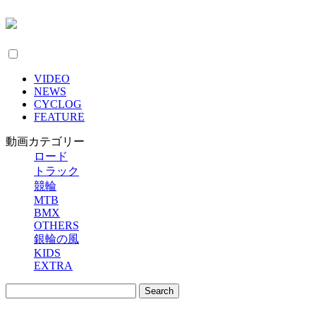
VIDEO
NEWS
CYCLOG
FEATURE
動画カテゴリー
ロード
トラック
競輪
MTB
BMX
OTHERS
銀輪の風
KIDS
EXTRA