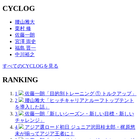
CYCLOG
腰山雅大
栗村 修
佐藤一朗
宮澤 崇史
福島 晋一
中川裕之
すべてのCYCLOGを見る
RANKING
1
佐藤一朗「目的別トレーニング ① トルクアップ」
2
腰山雅大「ヒッチキャリアとルーフトップテント
を導入した話」
3
佐藤一朗「新しいシーズン・新しい目標・新しい
チャレンジ」
4
アジア選ロード初日 ジュニア沢田桂太郎・梶原悠
未が揃ってアジア王者に！