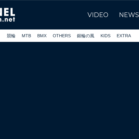
VIDEO
NEWS
ク
競輪
MTB
BMX
OTHERS
銀輪の風
KIDS
EXTRA