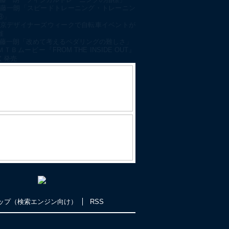
藤一朗「スピードトレーニング・トレーニン
③」
京デザイナーズウィークで自転車イベントが
催
藤一朗「改めて考えるペダリングの難しさ」
ＭＴＢムービー『FROM THE INSIDE OUT』
く発売
ップ（検索エンジン向け）
RSS