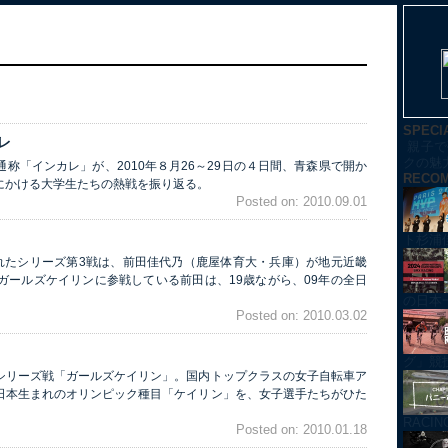
SPECI
レ
親子で
クの魅
称「インカレ」が、2010年８月26～29日の４日間、青森県で開か
RECO
にかける大学生たちの熱戦を振り返る。
Posted on: 2010.09.01
ト杉浦
行われたシリーズ第3戦は、前田佳代乃（鹿屋体育大・兵庫）が地元近畿
ガールズケイリンに参戦している前田は、19歳ながら、09年の全日
の日本
Posted on: 2010.03.02
グ」競技紹
シリーズ戦「ガールズケイリン」。国内トップクラスの女子自転車ア
日本生まれのオリンピック種目「ケイリン」を、女子選手たちがひた
RACI
Posted on: 2010.01.18