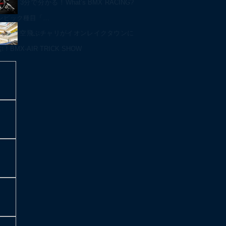
3分で分かる！What’s BMX RACING?
ンピック種目「…
空飛ぶチャリがイオンレイクタウンに
BMX-AIR TRICK SHOW