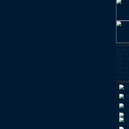
CYCL
腰山雅
栗村 修
佐藤一
宮澤 崇
福島 晋
中川裕
すべての
RANKI
1
佐
プ」
2
腰
トを導
3
ア
悠未が
4
佐
5
佐
いチャ
6
佐