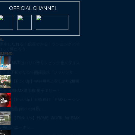
OFFICIAL CHANNEL
AL
夢中になれる！成長できる！ランニングバイ
力って何だろう
MMEND
MVPはパリパラリンピック金メダリス
佳子 JCF初となる年間授賞式「ジャパンサ…
【Pick Up】中井飛馬が5年ぶり2度目
一 全日本BMX選手権 男子エリート…
【Pick Up】五輪種目「BMXレーシン
介動画 produced by …
【Pick Up】HOME WORK for BMX
NG #9「バニーホッ…