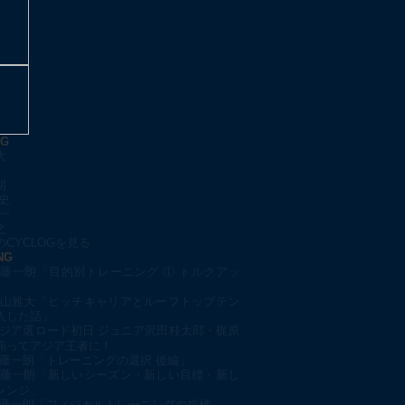
OG
大
朗
史
一
之
CYCLOGを見る
NG
藤一朗「目的別トレーニング ① トルクアッ
山雅大「ヒッチキャリアとルーフトップテン
入した話」
ジア選ロード初日 ジュニア沢田桂太郎・梶原
揃ってアジア王者に！
藤一朗「トレーニングの選択 後編」
藤一朗「新しいシーズン・新しい目標・新し
レンジ」
藤一朗「フィジカルトレーニングの指標」