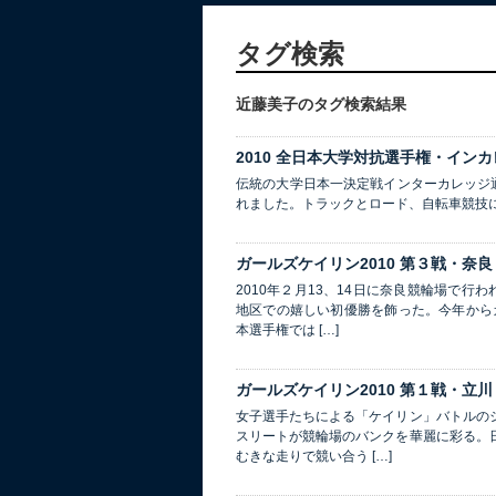
タグ検索
近藤美子のタグ検索結果
2010 全日本大学対抗選手権・インカ
伝統の大学日本一決定戦インターカレッジ通
れました。トラックとロード、自転車競技
ガールズケイリン2010 第３戦・奈良
2010年２月13、14日に奈良競輪場で
地区での嬉しい初優勝を飾った。今年から
本選手権では […]
ガールズケイリン2010 第１戦・立川
女子選手たちによる「ケイリン」バトルの
スリートが競輪場のバンクを華麗に彩る。
むきな走りで競い合う […]