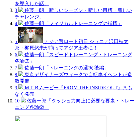
を導入した話」
3
佐藤一朗「新しいシーズン・新しい目標・新しい
チャレンジ」
4
佐藤一朗「フィジカルトレーニングの指標」
5
アジア選ロード初日 ジュニア沢田桂太
郎・梶原悠未が揃ってアジア王者に！
6
佐藤一朗「スピードトレーニング・トレーニング
各論③」
7
佐藤一朗「トレーニングの選択 後編」
8
東京デザイナーズウィークで自転車イベントが多
数開催
9
ＭＴＢムービー『FROM THE INSIDE OUT』まも
なく発売
10
佐藤一郎「ダッシュ力向上に必要な要素・トレー
ニング各論②」