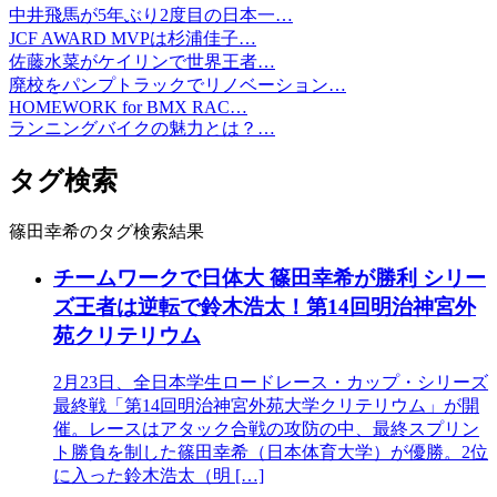
中井飛馬が5年ぶり2度目の日本一…
JCF AWARD MVPは杉浦佳子…
佐藤水菜がケイリンで世界王者…
廃校をパンプトラックでリノベーション…
HOMEWORK for BMX RAC…
ランニングバイクの魅力とは？…
タグ検索
篠田幸希のタグ検索結果
チームワークで日体大 篠田幸希が勝利 シリー
ズ王者は逆転で鈴木浩太！第14回明治神宮外
苑クリテリウム
2月23日、全日本学生ロードレース・カップ・シリーズ
最終戦「第14回明治神宮外苑大学クリテリウム」が開
催。レースはアタック合戦の攻防の中、最終スプリン
ト勝負を制した篠田幸希（日本体育大学）が優勝。2位
に入った鈴木浩太（明 […]