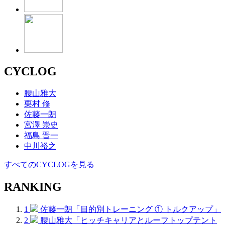
CYCLOG
腰山雅大
栗村 修
佐藤一朗
宮澤 崇史
福島 晋一
中川裕之
すべてのCYCLOGを見る
RANKING
1
佐藤一朗「目的別トレーニング ① トルクアップ」
2
腰山雅大「ヒッチキャリアとルーフトップテント