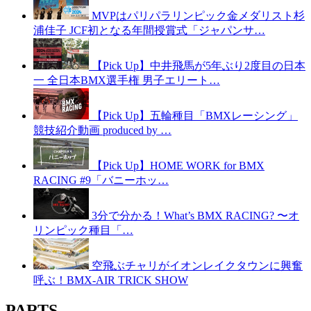
MVPはパリパラリンピック金メダリスト杉
浦佳子 JCF初となる年間授賞式「ジャパンサ…
【Pick Up】中井飛馬が5年ぶり2度目の日本
一 全日本BMX選手権 男子エリート…
【Pick Up】五輪種目「BMXレーシング」
競技紹介動画 produced by …
【Pick Up】HOME WORK for BMX
RACING #9「バニーホッ…
3分で分かる！What’s BMX RACING? 〜オ
リンピック種目「…
空飛ぶチャリがイオンレイクタウンに興奮
呼ぶ！BMX-AIR TRICK SHOW
PARTS