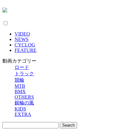
VIDEO
NEWS
CYCLOG
FEATURE
動画カテゴリー
ロード
トラック
競輪
MTB
BMX
OTHERS
銀輪の風
KIDS
EXTRA