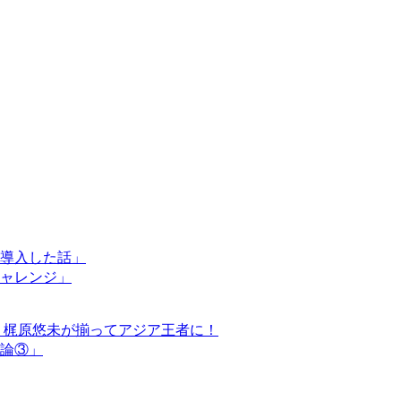
導入した話」
ャレンジ」
・梶原悠未が揃ってアジア王者に！
論③」