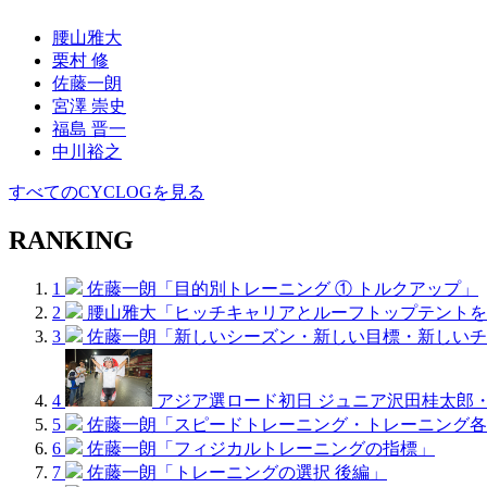
腰山雅大
栗村 修
佐藤一朗
宮澤 崇史
福島 晋一
中川裕之
すべてのCYCLOGを見る
RANKING
1
佐藤一朗「目的別トレーニング ① トルクアップ」
2
腰山雅大「ヒッチキャリアとルーフトップテントを
3
佐藤一朗「新しいシーズン・新しい目標・新しいチ
4
アジア選ロード初日 ジュニア沢田桂太郎
5
佐藤一朗「スピードトレーニング・トレーニング各
6
佐藤一朗「フィジカルトレーニングの指標」
7
佐藤一朗「トレーニングの選択 後編」