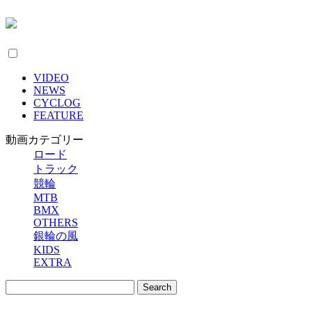
VIDEO
NEWS
CYCLOG
FEATURE
動画カテゴリー
ロード
トラック
競輪
MTB
BMX
OTHERS
銀輪の風
KIDS
EXTRA