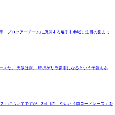
史之等、プロツアーチームに所属する選手も参戦し注目の集まっ
うレースだ。 天候は雨。 時折ゲリラ豪雨になるという予報もあ
レース」についてですが、2日目の「やいた片岡ロードレース」を