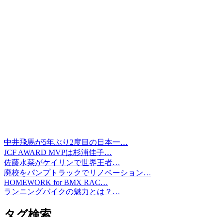
中井飛馬が5年ぶり2度目の日本一…
JCF AWARD MVPは杉浦佳子…
佐藤水菜がケイリンで世界王者…
廃校をパンプトラックでリノベーション…
HOMEWORK for BMX RAC…
ランニングバイクの魅力とは？…
タグ検索