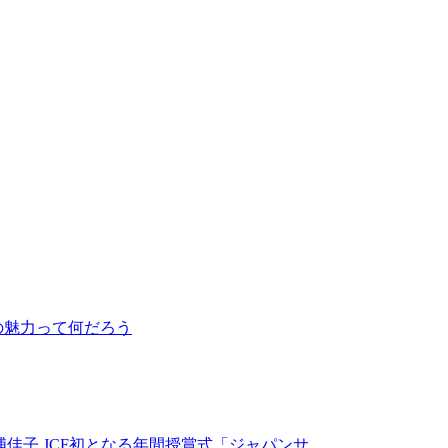
の魅力って何だろう
佳子 JCF初となる年間授賞式「ジャパンサ…