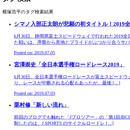
横塚浩平のタグ検索結果
シマノ入部正太朗が悲願の初タイトル！2019
6月30日、静岡県富士スピードウェイで行われた201
た戦いは、序盤から意地とプライドがぶつかり合うサバイ
Posted on: 2019.07.05
宮澤崇史「全日本選手権ロードレース2019」
6月30日、全日本選手権ロードレースが富士スピードウェイ
り、レースが中断される心配もあったが、最後 […]
Posted on: 2019.07.03
栗村修「新しい流れ」
前回のブログでも触れた「Jプロツアー」の「第1回JB
制したのは、J SPORTS のサイクルロードレ […]