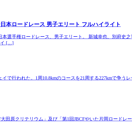
全日本ロードレース 男子エリート フルハイライト
9全日本選手権ロードレース、男子エリート。 新城幸也、別府
 […]
で行われた。1周10.8kmのコースを21周する227kmで争
CF大田原クリテリウム」及び「第1回JBCFやいた片岡ロード