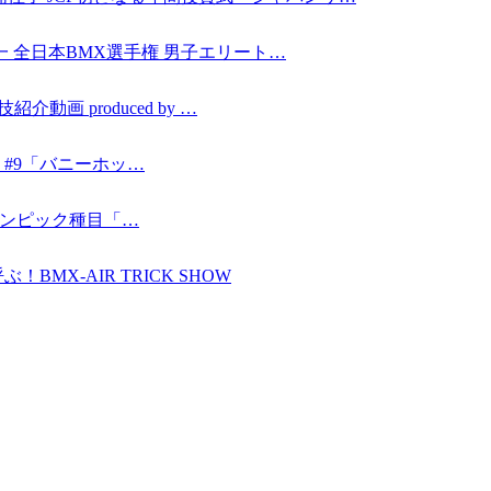
本一 全日本BMX選手権 男子エリート…
動画 produced by …
ING #9「バニーホッ…
〜オリンピック種目「…
MX-AIR TRICK SHOW