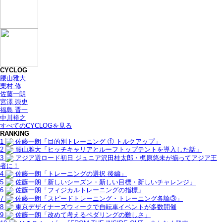
CYCLOG
腰山雅大
栗村 修
佐藤一朗
宮澤 崇史
福島 晋一
中川裕之
すべてのCYCLOGを見る
RANKING
1
佐藤一朗「目的別トレーニング ① トルクアップ」
2
腰山雅大「ヒッチキャリアとルーフトップテントを導入した話」
3
アジア選ロード初日 ジュニア沢田桂太郎・梶原悠未が揃ってアジア王
者に！
4
佐藤一朗「トレーニングの選択 後編」
5
佐藤一朗「新しいシーズン・新しい目標・新しいチャレンジ」
6
佐藤一朗「フィジカルトレーニングの指標」
7
佐藤一朗「スピードトレーニング・トレーニング各論③」
8
東京デザイナーズウィークで自転車イベントが多数開催
9
佐藤一朗「改めて考えるペダリングの難しさ」