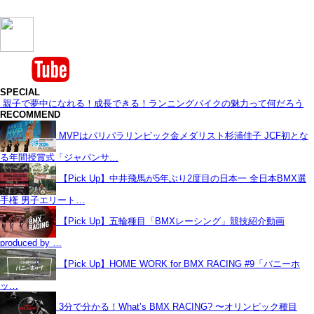
SPECIAL
親子で夢中になれる！成長できる！ランニングバイクの魅力って何だろう
RECOMMEND
MVPはパリパラリンピック金メダリスト杉浦佳子 JCF初とな
る年間授賞式「ジャパンサ…
【Pick Up】中井飛馬が5年ぶり2度目の日本一 全日本BMX選
手権 男子エリート…
【Pick Up】五輪種目「BMXレーシング」競技紹介動画
produced by …
【Pick Up】HOME WORK for BMX RACING #9「バニーホ
ッ…
3分で分かる！What’s BMX RACING? 〜オリンピック種目