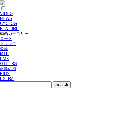
VIDEO
NEWS
CYCLOG
FEATURE
動画カテゴリー
ロード
トラック
競輪
MTB
BMX
OTHERS
銀輪の風
KIDS
EXTRA