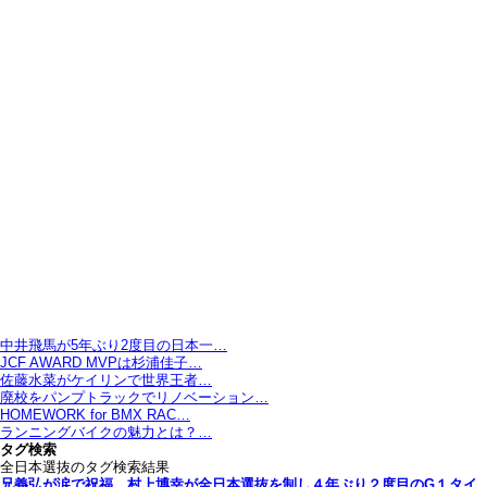
中井飛馬が5年ぶり2度目の日本一…
JCF AWARD MVPは杉浦佳子…
佐藤水菜がケイリンで世界王者…
廃校をパンプトラックでリノベーション…
HOMEWORK for BMX RAC…
ランニングバイクの魅力とは？…
タグ検索
全日本選抜のタグ検索結果
兄義弘が涙で祝福。村上博幸が全日本選抜を制し４年ぶり２度目のG１タイ