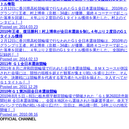
トル奪取
２月12日に香川県高松競輪場で行なわれたG１全日本選抜競輪は、2010年の
グランプリ王者、村上博幸（京都・34歳）が優勝。最終４コーナーで起こっ
た落車を回避し、４年ぶり２度目のG１タイトル獲得を果たした。村上のイ
ンタビュ […]
Posted on: 2014.03.23
2010年王者、復活勝利！村上博幸が全日本選抜を制し４年ぶり２度目のG１
タイトル獲得
２月12日に香川県高松競輪場で行なわれたG１全日本選抜競輪は、2010年の
グランプリ王者、村上博幸（京都・34歳）が優勝。最終４コーナーで起こっ
た落車を回避し、４年ぶり２度目のG１タイトル獲得を果たした。 全国的に
記録的 […]
Posted on: 2014.02.13
2011年 Ｇ１全日本選抜競輪
2011年８月に岸和田競輪場で行われた全日本選抜競輪。ＢＭＸコースが併設
された会場には、競技の垣根を超えた観客が集まり戦いを盛り上げた。そん
な中、決勝戦には競輪界を代表する実力者たちが顔を揃えた。９人すべてが
Ｇ１タイトル […]
Posted on: 2011.12.28
2010年Ｇ１第26回全日本選抜競輪
2010年8月５日～8日に栃木県宇都宮競輪場で開催された「Ｇ１第26回読売新
聞社杯 全日本選抜競輪」。全国８地区から選抜された強豪選手達が、炎天下
のバンクで白熱の戦いを繰り広げた。注目は、神山雄一郎。14年ぶりの地元
開催 […]
Posted on: 2010.08.16
OFFICIAL CHANNEL