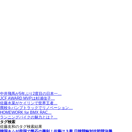
中井飛馬が5年ぶり2度目の日本一…
JCF AWARD MVPは杉浦佳子…
佐藤水菜がケイリンで世界王者…
廃校をパンプトラックでリノベーション…
HOMEWORK for BMX RAC…
ランニングバイクの魅力とは？…
タグ検索
佐藤友和のタグ検索結果
韓国キムが母国で盤石の勝利！佐藤は３着 日韓競輪対抗戦競決勝