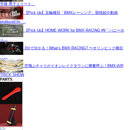
手権 男子エリート…
【Pick Up】五輪種目「BMXレーシング」競技紹介動画
produced by …
【Pick Up】HOME WORK for BMX RACING #9「バニーホ
ッ…
3分で分かる！What’s BMX RACING? 〜オリンピック種目
「…
空飛ぶチャリがイオンレイクタウンに興奮呼ぶ！BMX-AIR
TRICK SHOW
PARTS