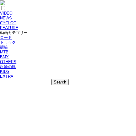
VIDEO
NEWS
CYCLOG
FEATURE
動画カテゴリー
ロード
トラック
競輪
MTB
BMX
OTHERS
銀輪の風
KIDS
EXTRA