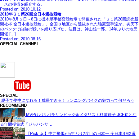
ースの模様を紹介する。
Posted on: 2010.10.12
2010年Ｇ１第26回全日本選抜競輪
2010年8月５日～8日に栃木県宇都宮競輪場で開催された「Ｇ１第26回読売新
聞社杯 全日本選抜競輪」。全国８地区から選抜された強豪選手達が、炎天下
のバンクで白熱の戦いを繰り広げた。注目は、神山雄一郎。14年ぶりの地元
開催 […]
Posted on: 2010.08.16
OFFICIAL CHANNEL
SPECIAL
親子で夢中になれる！成長できる！ランニングバイクの魅力って何だろう
RECOMMEND
MVPはパリパラリンピック金メダリスト杉浦佳子 JCF初とな
る年間授賞式「ジャパンサ…
【Pick Up】中井飛馬が5年ぶり2度目の日本一 全日本BMX選