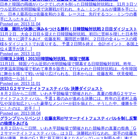
日本と韓国の両雄がバンクでしのぎを削った日韓競輪対抗戦は、11月３日ソ
ウル近郊の光明競輪場で決勝戦が行われ、キム・ミンチョルが優勝を手にし
た。日本人最高位は佐藤友和の３着。レースは、先行するコン・ミンウの番
手に入ったキム […]
Posted on: 2013.11.04
佐藤、園田が決勝に弾みをつける勝利！日韓競輪対抗戦２日目ダイジェスト
11月２日、大会２日目を迎えた日韓競輪対抗戦。初日に苦杯を喫した日本勢
は、徐々に調子をあげ、佐藤友和、園田匠が勝利。２日目の全４レースの模
様をダイジェストでお送りする。 予選２日間を終え、合計ポイント、各国上
位４選手が決 […]
Posted on: 2013.11.03
日韓頂上決戦！2013日韓競輪対抗戦、韓国で開幕
11月1日、韓国ソウル近郊の光明競輪場で開幕する日韓競輪対抗戦。昨年、
伊東温泉競輪場で初めて車券を販売して行なわれた日韓対抗戦は、今年韓国
に舞台を移して戦いが繰り広げられる。日本からは、佐藤友和、伏見俊昭、
後閑信一ら16 […]
Posted on: 2013.11.01
2013 G２サマーナイトフェスティバル 決勝ダイジェスト
８月２日から二日間、いわき平競輪場で開催された、真夏の祭典G２サマー
ナイトフェスティバル。予選１着のみが進める決勝には、昨年の王者村上義
弘や深谷知広といった豪華なメンバーが顔を揃えた。そうした中、優勝を手
にしたのは、岩手 […]
Posted on: 2013.08.04
グランプリへリベンジ！佐藤友和がサマーナイトフェスティバルを制し反撃
の狼煙をあげる
８月２日から二日間、いわき平競輪場で開催された競輪界の真夏の祭典「G
２サマーナイトフェスティバル」は３日、決勝戦が行なわれ、岩手の佐藤友
和が優勝。昨年のG１寛仁親王牌以来となるビッグレース制覇を成し遂げ、