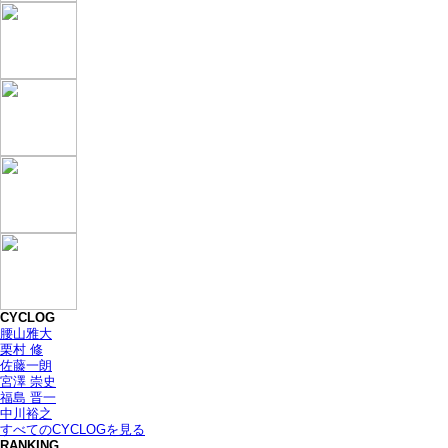
CYCLOG
腰山雅大
栗村 修
佐藤一朗
宮澤 崇史
福島 晋一
中川裕之
すべてのCYCLOGを見る
RANKING