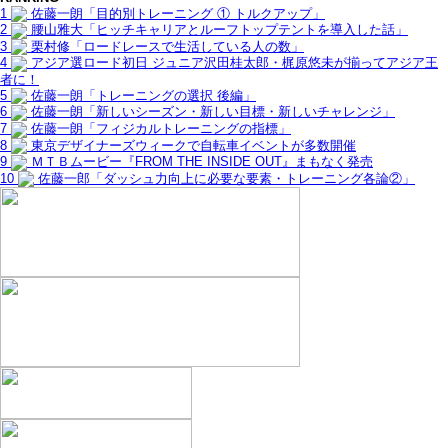
1
佐藤一朗「目的別トレーニング ① トルクアップ」
2
腰山雅大「ヒッチキャリアとルーフトップテントを導入した話」
3
栗村修「ロードレースで生活している人の数」
4
アジア選ロード初日 ジュニア沢田桂太郎・梶原悠未が揃ってアジア王
者に！
5
佐藤一朗「トレーニングの選択 後編」
6
佐藤一朗「新しいシーズン・新しい目標・新しいチャレンジ」
7
佐藤一朗「フィジカルトレーニングの指標」
8
東京デザイナーズウィークで自転車イベントが多数開催
9
ＭＴＢムービー『FROM THE INSIDE OUT』まもなく発売
10
佐藤一郎「ダッシュ力向上に必要な要素・トレーニング各論②」