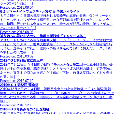
シーズン後半戦に […]
Posted on: 2013.08.04
G２サマーナイトフェスティバル初日 予選ハイライト
８月２日から２日間の日程で行われる競輪界の真夏の祭典、G２サマーナイ
トフェスティバルが今年は福島県いわき平競輪場で開催された。この大会
は、初日に行なわれる全９レースの各１着のみが翌日の決勝に勝ち上がるこ
とのできる超サバイ […]
Posted on: 2013.08.03
被災地への思いを込めて…復興支援競輪「チャリーズ杯」
アスリートたちによる被災地復興支援チーム「チャリーズ」。その活動の第
一弾として３月９日、復興支援競輪「チャリーズ杯」がいわき平競輪場で行
われた。選手それぞれが、復興への祈りを込めて戦いに挑んだレース。戦い
を制したのは岩手 […]
Posted on: 2013.03.09
2012年G１第21回寛仁親王牌
2012年７月13日から４日間の日程で争われたG１第21回寛仁親王牌競輪。優
勝は岩手の佐藤友和。単騎で挑むこととなった彼の勝利の鍵は、ギア倍数に
あった。直前まで悩みぬき選んだ４倍のギア比。自身２度目のタイトル獲得
の裏には […]
Posted on: 2012.07.19
2010年Ｇ１第52回 競輪祭
2010年12月２日から４日間、福岡県小倉市の小倉競輪場で「Ｇ１第52回 競
輪祭」が行われた。最高峰のレース「KEIRINグランプリ」への出場権をかけ
た戦いに注目が集まる中、白熱のレースが全国の競輪ファンを沸かせた。参
戦 […]
Posted on: 2010.12.16
2010年G３青森みちのく記念競輪
2010年９月20日に青森競輪場で行われた「G３みちのく記念競輪 」の決勝レ