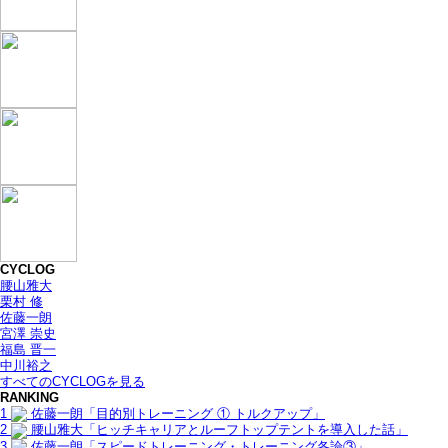
CYCLOG
腰山雅大
栗村 修
佐藤一朗
宮澤 崇史
福島 晋一
中川裕之
すべてのCYCLOGを見る
RANKING
1
佐藤一朗「目的別トレーニング ① トルクアップ」
2
腰山雅大「ヒッチキャリアとルーフトップテントを導入した話」
3
佐藤一朗「スピードトレーニング・トレーニング各論③」