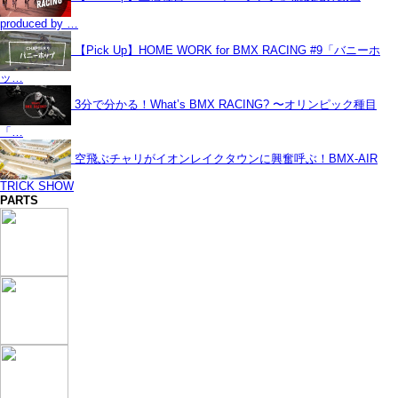
produced by …
【Pick Up】HOME WORK for BMX RACING #9「バニーホ
ッ…
3分で分かる！What’s BMX RACING? 〜オリンピック種目
「…
空飛ぶチャリがイオンレイクタウンに興奮呼ぶ！BMX-AIR
TRICK SHOW
PARTS