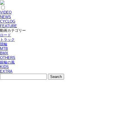
VIDEO
NEWS
CYCLOG
FEATURE
動画カテゴリー
ロード
トラック
競輪
MTB
BMX
OTHERS
銀輪の風
KIDS
EXTRA