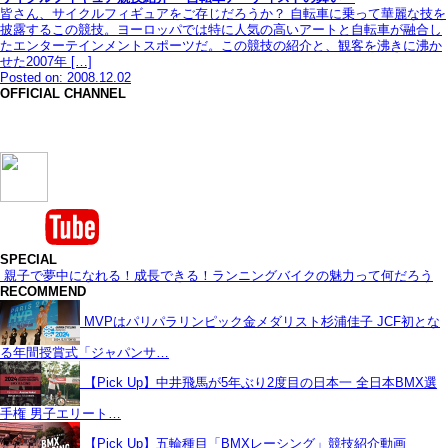
皆さん、サイクルフィギュアをご存じだろうか？ 自転車に乗って華麗な技を
披露するこの競技。ヨーロッパでは特に人気の高いアートと自転車が融合し
たエンターテインメントスポーツだ。この競技の紹介と、観客を沸きに沸か
せた2007年 […]
Posted on: 2008.12.02
OFFICIAL CHANNEL
SPECIAL
親子で夢中になれる！成長できる！ランニングバイクの魅力って何だろう
RECOMMEND
MVPはパリパラリンピック金メダリスト杉浦佳子 JCF初とな
る年間授賞式「ジャパンサ…
【Pick Up】中井飛馬が5年ぶり2度目の日本一 全日本BMX選
手権 男子エリート…
【Pick Up】五輪種目「BMXレーシング」競技紹介動画