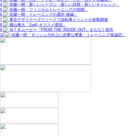
4
佐藤一朗「新しいシーズン・新しい目標・新しいチャレンジ」
5
佐藤一朗「フィジカルトレーニングの指標」
6
佐藤一朗「トレーニングの選択 後編」
7
東京デザイナーズウィークで自転車イベントが多数開催
8
腰山雅大「Zwift オススメ環境」
9
ＭＴＢムービー『FROM THE INSIDE OUT』まもなく発売
10
佐藤一郎「ダッシュ力向上に必要な要素・トレーニング各論②」