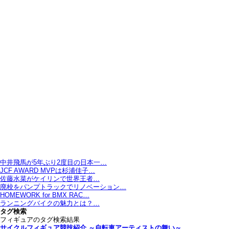
中井飛馬が5年ぶり2度目の日本一…
JCF AWARD MVPは杉浦佳子…
佐藤水菜がケイリンで世界王者…
廃校をパンプトラックでリノベーション…
HOMEWORK for BMX RAC…
ランニングバイクの魅力とは？…
タグ検索
フィギュアのタグ検索結果
サイクルフィギュア競技紹介 ～自転車アーティストの舞い～