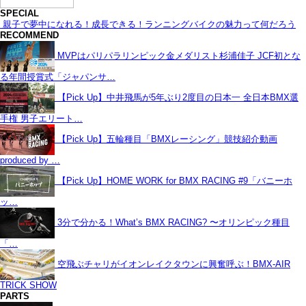
SPECIAL
親子で夢中になれる！成長できる！ランニングバイクの魅力って何だろう
RECOMMEND
MVPはパリパラリンピック金メダリスト杉浦佳子 JCF初とな
る年間授賞式「ジャパンサ…
【Pick Up】中井飛馬が5年ぶり2度目の日本一 全日本BMX選
手権 男子エリート…
【Pick Up】五輪種目「BMXレーシング」競技紹介動画
produced by …
【Pick Up】HOME WORK for BMX RACING #9「バニーホ
ッ…
3分で分かる！What’s BMX RACING? 〜オリンピック種目
「…
空飛ぶチャリがイオンレイクタウンに興奮呼ぶ！BMX-AIR
TRICK SHOW
PARTS