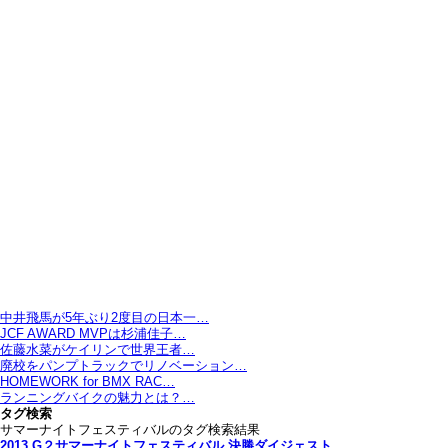
中井飛馬が5年ぶり2度目の日本一…
JCF AWARD MVPは杉浦佳子…
佐藤水菜がケイリンで世界王者…
廃校をパンプトラックでリノベーション…
HOMEWORK for BMX RAC…
ランニングバイクの魅力とは？…
タグ検索
サマーナイトフェスティバルのタグ検索結果
2013 G２サマーナイトフェスティバル 決勝ダイジェスト