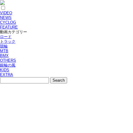
VIDEO
NEWS
CYCLOG
FEATURE
動画カテゴリー
ロード
トラック
競輪
MTB
BMX
OTHERS
銀輪の風
KIDS
EXTRA