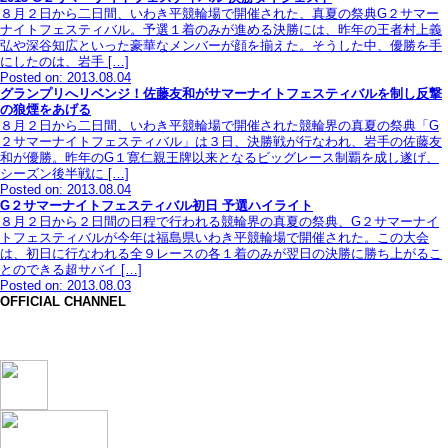
８月２日から二日間、いわき平競輪場で開催された、真夏の祭典G２サマー
ナイトフェスティバル。予選１着のみが進める決勝には、昨年の王者村上義
弘や深谷知広といった豪華なメンバーが顔を揃えた。そうした中、優勝を手
にしたのは、岩手 […]
Posted on: 2013.08.04
グランプリへリベンジ！佐藤友和がサマーナイトフェスティバルを制し反撃
の狼煙をあげる
８月２日から二日間、いわき平競輪場で開催された競輪界の真夏の祭典「G
２サマーナイトフェスティバル」は３日、決勝戦が行なわれ、岩手の佐藤友
和が優勝。昨年のG１寛仁親王牌以来となるビッグレース制覇を成し遂げ、
シーズン後半戦に […]
Posted on: 2013.08.04
G２サマーナイトフェスティバル初日 予選ハイライト
８月２日から２日間の日程で行われる競輪界の真夏の祭典、G２サマーナイ
トフェスティバルが今年は福島県いわき平競輪場で開催された。この大会
は、初日に行なわれる全９レースの各１着のみが翌日の決勝に勝ち上がるこ
とのできる超サバイ […]
Posted on: 2013.08.03
OFFICIAL CHANNEL