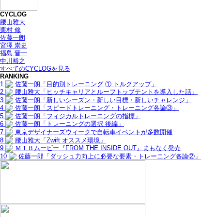
CYCLOG
腰山雅大
栗村 修
佐藤一朗
宮澤 崇史
福島 晋一
中川裕之
すべてのCYCLOGを見る
RANKING
1
佐藤一朗「目的別トレーニング ① トルクアップ」
2
腰山雅大「ヒッチキャリアとルーフトップテントを導入した話」
3
佐藤一朗「新しいシーズン・新しい目標・新しいチャレンジ」
4
佐藤一朗「スピードトレーニング・トレーニング各論③」
5
佐藤一朗「フィジカルトレーニングの指標」
6
佐藤一朗「トレーニングの選択 後編」
7
東京デザイナーズウィークで自転車イベントが多数開催
8
腰山雅大「Zwift オススメ環境」
9
ＭＴＢムービー『FROM THE INSIDE OUT』まもなく発売
10
佐藤一郎「ダッシュ力向上に必要な要素・トレーニング各論②」