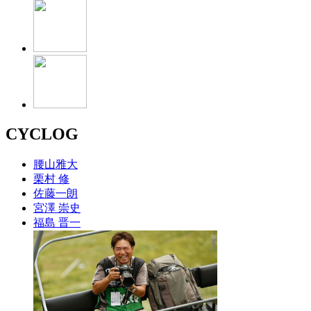
CYCLOG
腰山雅大
栗村 修
佐藤一朗
宮澤 崇史
福島 晋一