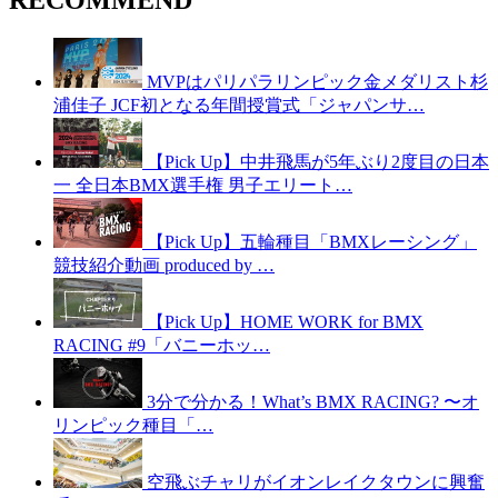
MVPはパリパラリンピック金メダリスト杉
浦佳子 JCF初となる年間授賞式「ジャパンサ…
【Pick Up】中井飛馬が5年ぶり2度目の日本
一 全日本BMX選手権 男子エリート…
【Pick Up】五輪種目「BMXレーシング」
競技紹介動画 produced by …
【Pick Up】HOME WORK for BMX
RACING #9「バニーホッ…
3分で分かる！What’s BMX RACING? 〜オ
リンピック種目「…
空飛ぶチャリがイオンレイクタウンに興奮