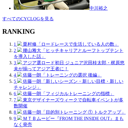
中川裕之
すべてのCYCLOGを見る
RANKING
1
栗村修「ロードレースで生活している人の数」
2
腰山雅大「ヒッチキャリアとルーフトップテント
を導入した話」
3
アジア選ロード初日 ジュニア沢田桂太郎・梶原悠
未が揃ってアジア王者に！
4
佐藤一朗「トレーニングの選択 後編」
5
佐藤一朗「新しいシーズン・新しい目標・新しい
チャレンジ」
6
佐藤一朗「フィジカルトレーニングの指標」
7
東京デザイナーズウィークで自転車イベントが多
数開催
8
佐藤一朗「目的別トレーニング ① トルクアップ」
9
ＭＴＢムービー『FROM THE INSIDE OUT』まも
なく発売