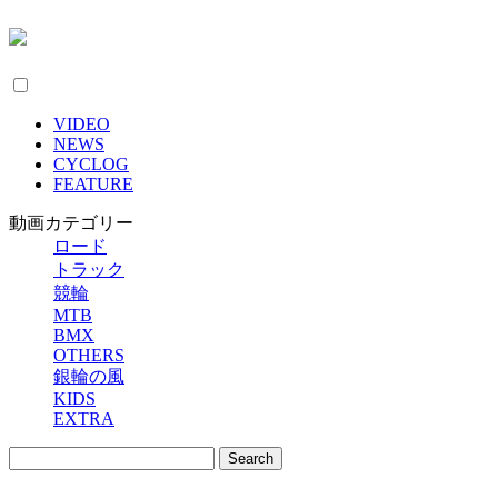
VIDEO
NEWS
CYCLOG
FEATURE
動画カテゴリー
ロード
トラック
競輪
MTB
BMX
OTHERS
銀輪の風
KIDS
EXTRA