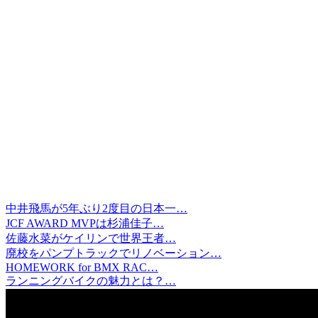
中井飛馬が5年ぶり2度目の日本一…
JCF AWARD MVPは杉浦佳子…
佐藤水菜がケイリンで世界王者…
廃校をパンプトラックでリノベーション…
HOMEWORK for BMX RAC…
ランニングバイクの魅力とは？…