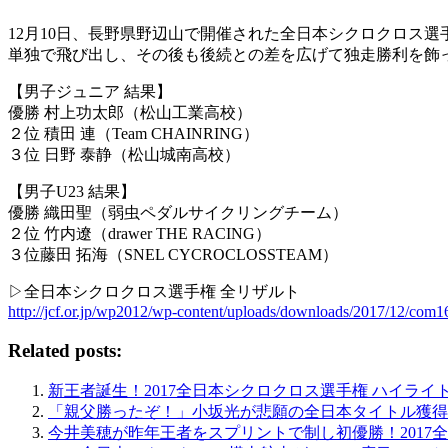
12月10日、長野県野辺山で開催された全日本シクロクロス
単独で飛び出し、その後も後続との差を広げて独走勝利を飾
【男子ジュニア 結果】
優勝 村上功太郎（松山工業高校）
２位 積田 連（Team CHAINRING）
３位 日野 泰静（松山城南高校）
【男子U23 結果】
優勝 織田聖（弱虫ペダルサイクリングチーム）
２位 竹内遼（drawer THE RACING）
３位藤田 拓海（SNEL CYCROCLOSSTEAM）
▷全日本シクロクロス選手権 全リザルト
http://jcf.or.jp/wp2012/wp-content/uploads/downloads/2017/12/com1
Related posts:
新王者誕生！2017全日本シクロクロス選手権 ハイライ
「親父勝ったぞ！」小坂光が悲願の全日本タイトル獲得！
今井美穂が昨年王者をスプリントで制し初優勝！2017