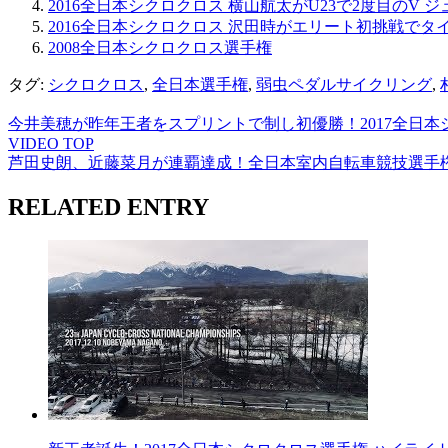
2016全日本シクロクロス 横山航太がU23で2度目のV
2016全日本シクロクロス 沢田時がエリート初挑戦でタ
2008全日本シクロクロス選手権
タグ:
シクロクロス
,
全日本選手権
,
弱虫ペダルサイクリング
,
今井美穂が昨年王者をスプリントで制し初優勝！2017全日本
VIDEO TOP
芦田史朗、近藤菜月が連覇達成！全日本室内自転車競技選手
RELATED ENTRY