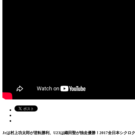
Jrは村上功太郎が逆転勝利、U23は織田聖が独走優勝！2017全日本シクロ