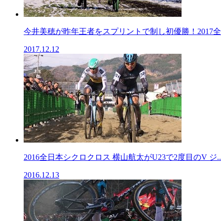
今井美穂が昨年王者をスプリントで制し初優勝！2017全日
2017.12.12
2016全日本シクロクロス 横山航太がU23で2度目のV ジ..
2016.12.13