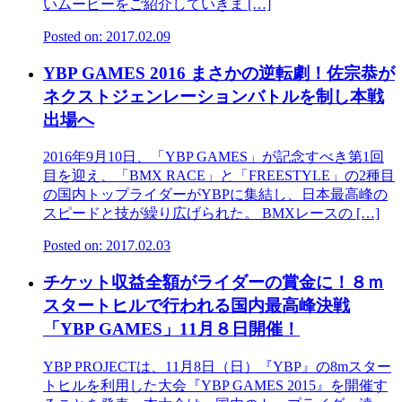
いムービーをご紹介していきま […]
Posted on: 2017.02.09
YBP GAMES 2016 まさかの逆転劇！佐宗恭が
ネクストジェンレーションバトルを制し本戦
出場へ
2016年9月10日、「YBP GAMES」が記念すべき第1回
目を迎え、「BMX RACE」と「FREESTYLE」の2種目
の国内トップライダーがYBPに集結し、日本最高峰の
スピードと技が繰り広げられた。 BMXレースの […]
Posted on: 2017.02.03
チケット収益全額がライダーの賞金に！８ｍ
スタートヒルで行われる国内最高峰決戦
「YBP GAMES」11月８日開催！
YBP PROJECTは、11月8日（日）『YBP』の8mスター
トヒルを利用した大会『YBP GAMES 2015』を開催す