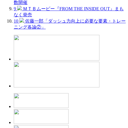
数開催
9
ＭＴＢムービー『FROM THE INSIDE OUT』まも
なく発売
10
佐藤一郎「ダッシュ力向上に必要な要素・トレー
ニング各論②」