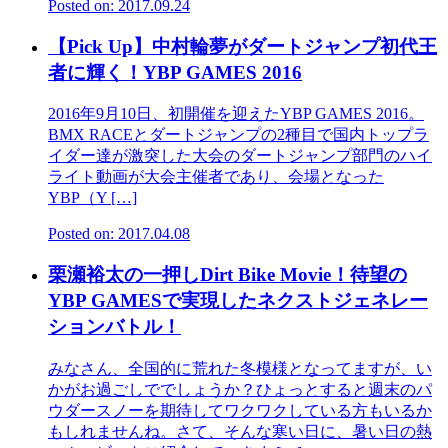
Posted on: 2017.09.24
【Pick Up】中村輪夢がダートジャンプ初代王
者に輝く！YBP GAMES 2016
2016年9月10日、初開催を迎えたYBP GAMES 2016。
BMX RACEとダートジャンプの2種目で国内トップラ
イダー達が激突した大会のダートジャンプ部門のハイ
ライト動画が大会主催者であり、会場となった
YBP（Y […]
Posted on: 2017.04.08
栗瀬裕太の一押しDirt Bike Movie！待望の
YBP GAMESで実現したネクストジェネレー
ションバトル！
みなさん、全国的に荒れた冬模様となってますが、い
かがお過ごしででしょうか？ひょっとすると週末のパ
ウダースノーを期待してワクワクしている方もいるか
もしれませんね。さて、そんな寒い日に、暑い日の熱