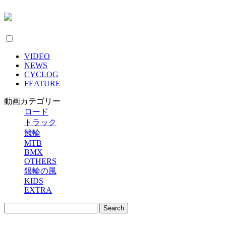
VIDEO
NEWS
CYCLOG
FEATURE
動画カテゴリー
ロード
トラック
競輪
MTB
BMX
OTHERS
銀輪の風
KIDS
EXTRA