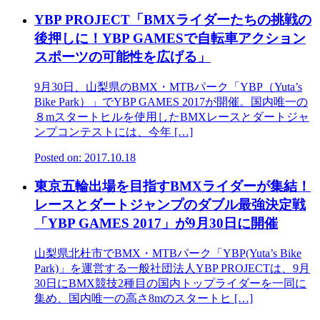
YBP PROJECT「BMXライダーたちの挑戦の
後押しに！YBP GAMESで自転車アクション
スポーツの可能性を広げる」
9月30日、山梨県のBMX・MTBパーク「YBP（Yuta’s
Bike Park）」でYBP GAMES 2017が開催。国内唯一の
８mスタートヒルを使用したBMXレースとダートジャ
ンプコンテストには、今年 […]
Posted on: 2017.10.18
東京五輪出場を目指すBMXライダーが集結！
レースとダートジャンプのダブル最強決定戦
「YBP GAMES 2017」が9月30日に開催
山梨県北杜市でBMX・MTBパーク「YBP(Yuta’s Bike
Park)」を運営する一般社団法人YBP PROJECTは、9月
30日にBMX競技2種目の国内トップライダーを一同に
集め、国内唯一の高さ8mのスタートヒ […]