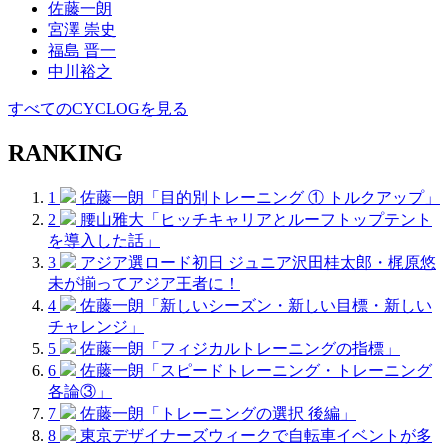
佐藤一朗
宮澤 崇史
福島 晋一
中川裕之
すべてのCYCLOGを見る
RANKING
1
佐藤一朗「目的別トレーニング ① トルクアップ」
2
腰山雅大「ヒッチキャリアとルーフトップテント
を導入した話」
3
アジア選ロード初日 ジュニア沢田桂太郎・梶原悠
未が揃ってアジア王者に！
4
佐藤一朗「新しいシーズン・新しい目標・新しい
チャレンジ」
5
佐藤一朗「フィジカルトレーニングの指標」
6
佐藤一朗「スピードトレーニング・トレーニング
各論③」
7
佐藤一朗「トレーニングの選択 後編」
8
東京デザイナーズウィークで自転車イベントが多