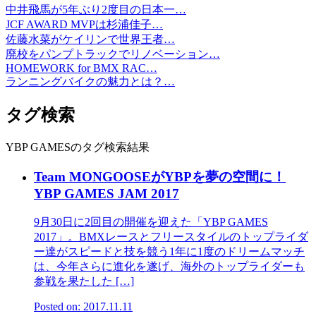
中井飛馬が5年ぶり2度目の日本一…
JCF AWARD MVPは杉浦佳子…
佐藤水菜がケイリンで世界王者…
廃校をパンプトラックでリノベーション…
HOMEWORK for BMX RAC…
ランニングバイクの魅力とは？…
タグ検索
YBP GAMESのタグ検索結果
Team MONGOOSEがYBPを夢の空間に！
YBP GAMES JAM 2017
9月30日に2回目の開催を迎えた「YBP GAMES
2017」。BMXレースとフリースタイルのトップライダ
ー達がスピードと技を競う1年に1度のドリームマッチ
は、今年さらに進化を遂げ、海外のトップライダーも
参戦を果たした […]
Posted on: 2017.11.11