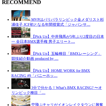
RECOMMEND
MVPはパリパラリンピック金メダリスト杉
浦佳子 JCF初となる年間授賞式「ジャパンサ…
【Pick Up】中井飛馬が5年ぶり2度目の日本
一 全日本BMX選手権 男子エリート…
【Pick Up】五輪種目「BMXレーシング」
競技紹介動画 produced by …
【Pick Up】HOME WORK for BMX
RACING #9「バニーホッ…
3分で分かる！What’s BMX RACING? 〜オ
リンピック種目「…
空飛ぶチャリがイオンレイクタウンに興奮