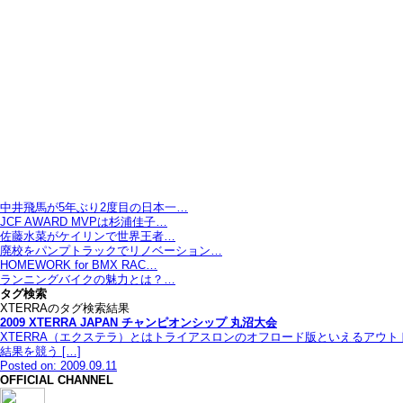
中井飛馬が5年ぶり2度目の日本一…
JCF AWARD MVPは杉浦佳子…
佐藤水菜がケイリンで世界王者…
廃校をパンプトラックでリノベーション…
HOMEWORK for BMX RAC…
ランニングバイクの魅力とは？…
タグ検索
XTERRAのタグ検索結果
2009 XTERRA JAPAN チャンピオンシップ 丸沼大会
XTERRA（エクステラ）とはトライアスロンのオフロード版といえるアウ
結果を競う […]
Posted on: 2009.09.11
OFFICIAL CHANNEL