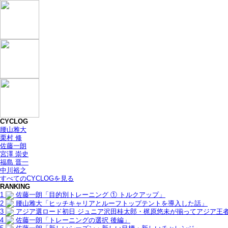
CYCLOG
腰山雅大
栗村 修
佐藤一朗
宮澤 崇史
福島 晋一
中川裕之
すべてのCYCLOGを見る
RANKING
1
佐藤一朗「目的別トレーニング ① トルクアップ」
2
腰山雅大「ヒッチキャリアとルーフトップテントを導入した話」
3
アジア選ロード初日 ジュニア沢田桂太郎・梶原悠未が揃ってアジア王
4
佐藤一朗「トレーニングの選択 後編」