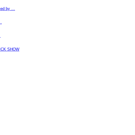
d by …
…
…
K SHOW