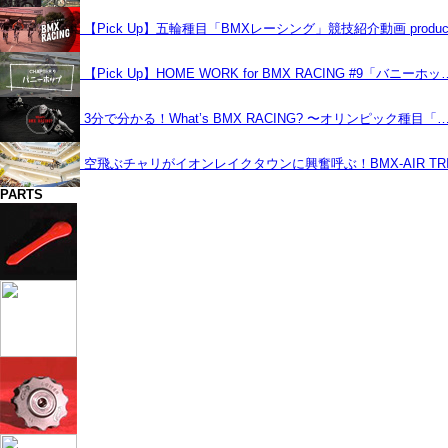
【Pick Up】五輪種目「BMXレーシング」競技紹介動画 produce
【Pick Up】HOME WORK for BMX RACING #9「バニーホッ
3分で分かる！What’s BMX RACING? 〜オリンピック種目「
空飛ぶチャリがイオンレイクタウンに興奮呼ぶ！BMX-AIR TRIC
PARTS