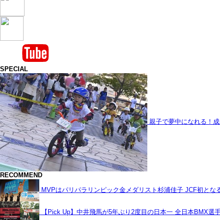
SPECIAL
親子で夢中になれる！成
RECOMMEND
MVPはパリパラリンピック金メダリスト杉浦佳子 JCF初と
【Pick Up】中井飛馬が5年ぶり2度目の日本一 全日本BMX選