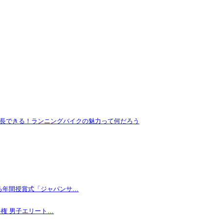
長できる！ランニングバイクの魅力って何だろう
なる年間授賞式「ジャパンサ…
手権 男子エリート…