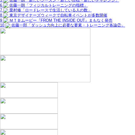
5
佐藤一朗「新しいシーズン・新しい目標・新しいチャレンジ」
6
佐藤一朗「フィジカルトレーニングの指標」
7
栗村修「ロードレースで生活している人の数」
8
東京デザイナーズウィークで自転車イベントが多数開催
9
ＭＴＢムービー『FROM THE INSIDE OUT』まもなく発売
10
佐藤一郎「ダッシュ力向上に必要な要素・トレーニング各論②」