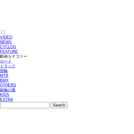
VIDEO
NEWS
CYCLOG
FEATURE
動画カテゴリー
ロード
トラック
競輪
MTB
BMX
OTHERS
銀輪の風
KIDS
EXTRA