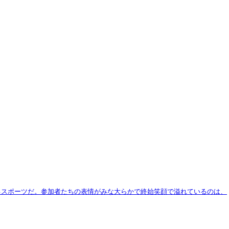
るスポーツだ。参加者たちの表情がみな大らかで終始笑顔で溢れているのは、