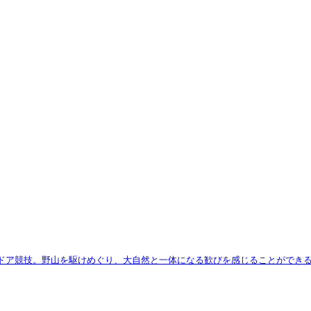
トドア競技。野山を駆けめぐり、大自然と一体になる歓びを感じることができ