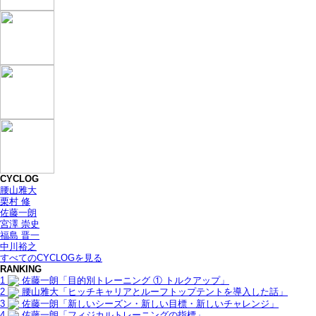
CYCLOG
腰山雅大
栗村 修
佐藤一朗
宮澤 崇史
福島 晋一
中川裕之
すべてのCYCLOGを見る
RANKING
1
佐藤一朗「目的別トレーニング ① トルクアップ」
2
腰山雅大「ヒッチキャリアとルーフトップテントを導入した話」
3
佐藤一朗「新しいシーズン・新しい目標・新しいチャレンジ」
4
佐藤一朗「フィジカルトレーニングの指標」