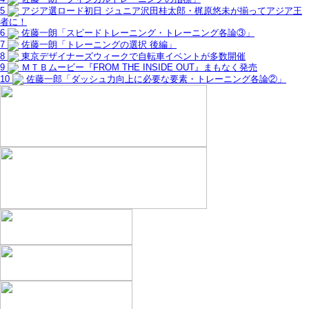
5
アジア選ロード初日 ジュニア沢田桂太郎・梶原悠未が揃ってアジア王
者に！
6
佐藤一朗「スピードトレーニング・トレーニング各論③」
7
佐藤一朗「トレーニングの選択 後編」
8
東京デザイナーズウィークで自転車イベントが多数開催
9
ＭＴＢムービー『FROM THE INSIDE OUT』まもなく発売
10
佐藤一郎「ダッシュ力向上に必要な要素・トレーニング各論②」