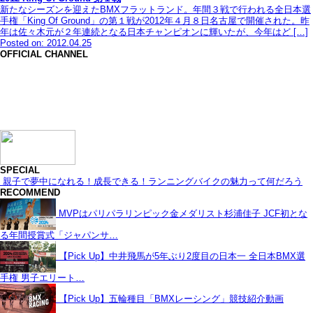
新たなシーズンを迎えたBMXフラットランド。年間３戦で行われる全日本選
手権「King Of Ground」の第１戦が2012年４月８日名古屋で開催された。昨
年は佐々木元が２年連続となる日本チャンピオンに輝いたが、今年はど […]
Posted on: 2012.04.25
OFFICIAL CHANNEL
SPECIAL
親子で夢中になれる！成長できる！ランニングバイクの魅力って何だろう
RECOMMEND
MVPはパリパラリンピック金メダリスト杉浦佳子 JCF初とな
る年間授賞式「ジャパンサ…
【Pick Up】中井飛馬が5年ぶり2度目の日本一 全日本BMX選
手権 男子エリート…
【Pick Up】五輪種目「BMXレーシング」競技紹介動画