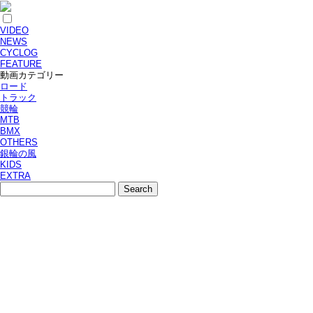
VIDEO
NEWS
CYCLOG
FEATURE
動画カテゴリー
ロード
トラック
競輪
MTB
BMX
OTHERS
銀輪の風
KIDS
EXTRA