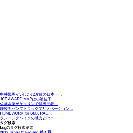
中井飛馬が5年ぶり2度目の日本一…
JCF AWARD MVPは杉浦佳子…
佐藤水菜がケイリンで世界王者…
廃校をパンプトラックでリノベーション…
HOMEWORK for BMX RAC…
ランニングバイクの魅力とは？…
タグ検索
kogのタグ検索結果
2012 King Of Ground 第１戦