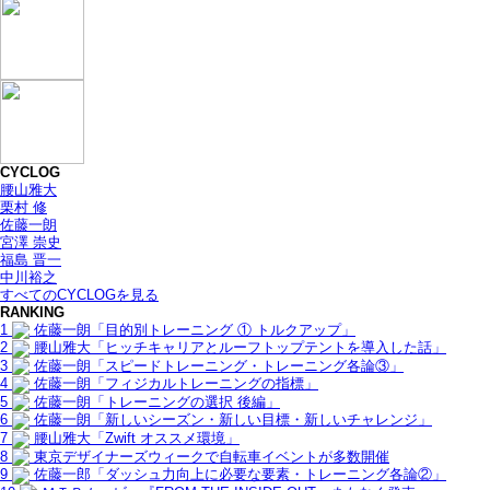
CYCLOG
腰山雅大
栗村 修
佐藤一朗
宮澤 崇史
福島 晋一
中川裕之
すべてのCYCLOGを見る
RANKING
1
佐藤一朗「目的別トレーニング ① トルクアップ」
2
腰山雅大「ヒッチキャリアとルーフトップテントを導入した話」
3
佐藤一朗「スピードトレーニング・トレーニング各論③」
4
佐藤一朗「フィジカルトレーニングの指標」
5
佐藤一朗「トレーニングの選択 後編」
6
佐藤一朗「新しいシーズン・新しい目標・新しいチャレンジ」
7
腰山雅大「Zwift オススメ環境」
8
東京デザイナーズウィークで自転車イベントが多数開催
9
佐藤一郎「ダッシュ力向上に必要な要素・トレーニング各論②」