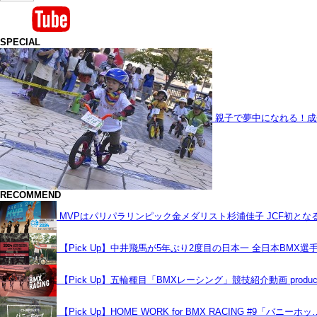
SPECIAL
親子で夢中になれる！成
RECOMMEND
MVPはパリパラリンピック金メダリスト杉浦佳子 JCF初と
【Pick Up】中井飛馬が5年ぶり2度目の日本一 全日本BMX選
【Pick Up】五輪種目「BMXレーシング」競技紹介動画 produce
【Pick Up】HOME WORK for BMX RACING #9「バニーホッ