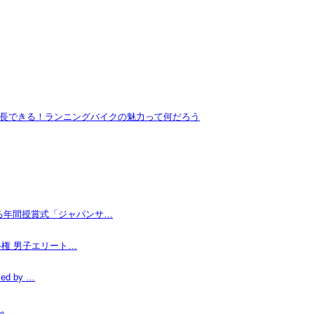
長できる！ランニングバイクの魅力って何だろう
なる年間授賞式「ジャパンサ…
手権 男子エリート…
d by …
…