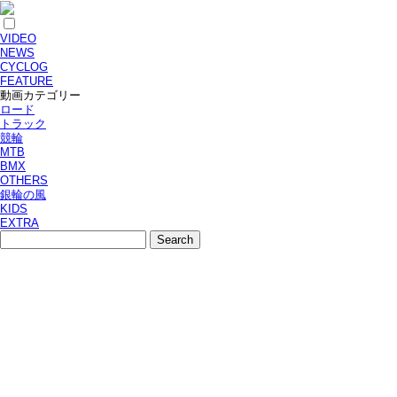
VIDEO
NEWS
CYCLOG
FEATURE
動画カテゴリー
ロード
トラック
競輪
MTB
BMX
OTHERS
銀輪の風
KIDS
EXTRA