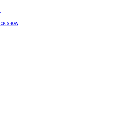
…
K SHOW