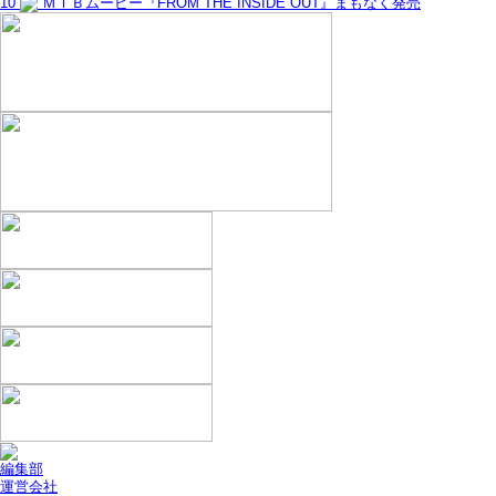
10
ＭＴＢムービー『FROM THE INSIDE OUT』まもなく発売
編集部
運営会社