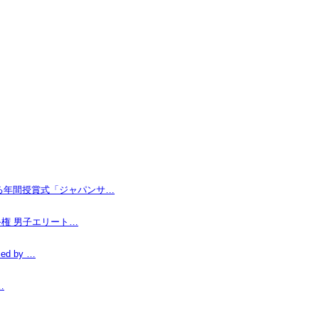
なる年間授賞式「ジャパンサ…
手権 男子エリート…
d by …
…
…