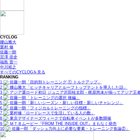
CYCLOG
腰山雅大
栗村 修
佐藤一朗
宮澤 崇史
福島 晋一
中川裕之
すべてのCYCLOGを見る
RANKING
1
佐藤一朗「目的別トレーニング ① トルクアップ」
2
腰山雅大「ヒッチキャリアとルーフトップテントを導入した話」
3
アジア選ロード初日 ジュニア沢田桂太郎・梶原悠未が揃ってアジア王
4
佐藤一朗「トレーニングの選択 後編」
5
佐藤一朗「新しいシーズン・新しい目標・新しいチャレンジ」
6
佐藤一朗「フィジカルトレーニングの指標」
7
栗村修「ロードレースで生活している人の数」
8
東京デザイナーズウィークで自転車イベントが多数開催
9
ＭＴＢムービー『FROM THE INSIDE OUT』まもなく発売
10
佐藤一郎「ダッシュ力向上に必要な要素・トレーニング各論②」