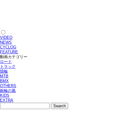
VIDEO
NEWS
CYCLOG
FEATURE
動画カテゴリー
ロード
トラック
競輪
MTB
BMX
OTHERS
銀輪の風
KIDS
EXTRA