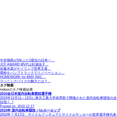
中井飛馬が5年ぶり2度目の日本一…
JCF AWARD MVPは杉浦佳子…
佐藤水菜がケイリンで世界王者…
廃校をパンプトラックでリノベーション…
HOMEWORK for BMX RAC…
ランニングバイクの魅力とは？…
タグ検索
indoorのタグ検索結果
2010全日本室内自転車競技選手権
2010年12月11～12日に東京工業大学体育館で開催された室内自転車競
目指 […]
Posted on: 2010.12.17
2010年 室内自転車競技 バルカーカップ
2010年７月17日、サイクルフィギュアとサイクルサッカーの世界選手権