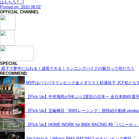
はもちろ […]
Posted on: 2010.08.02
OFFICIAL CHANNEL
SPECIAL
親子で夢中になれる！成長できる！ランニングバイクの魅力って何だろう
RECOMMEND
MVPはパリパラリンピック金メダリスト杉浦佳子 JCF初と
【Pick Up】中井飛馬が5年ぶり2度目の日本一 全日本BMX選
【Pick Up】五輪種目「BMXレーシング」競技紹介動画 produce
【Pick Up】HOME WORK for BMX RACING #9「バニーホッ
3分で分かる！What’s BMX RACING? 〜オリンピック種目「