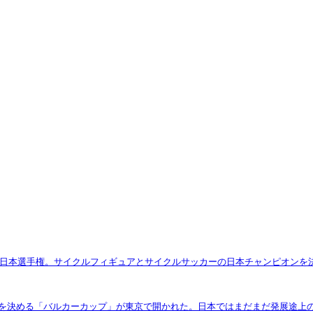
技の全日本選手権。サイクルフィギュアとサイクルサッカーの日本チャンピオン
代表を決める「バルカーカップ」が東京で開かれた。日本ではまだまだ発展途