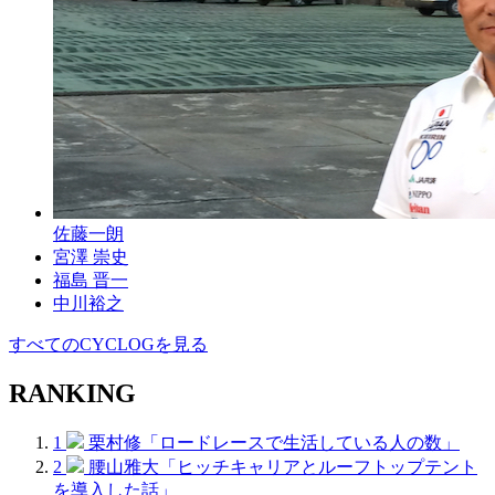
佐藤一朗
宮澤 崇史
福島 晋一
中川裕之
すべてのCYCLOGを見る
RANKING
1
栗村修「ロードレースで生活している人の数」
2
腰山雅大「ヒッチキャリアとルーフトップテント
を導入した話」