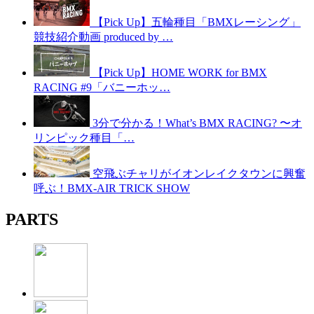
【Pick Up】五輪種目「BMXレーシング」
競技紹介動画 produced by …
【Pick Up】HOME WORK for BMX
RACING #9「バニーホッ…
3分で分かる！What’s BMX RACING? 〜オ
リンピック種目「…
空飛ぶチャリがイオンレイクタウンに興奮
呼ぶ！BMX-AIR TRICK SHOW
PARTS