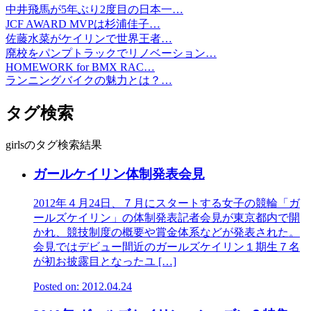
中井飛馬が5年ぶり2度目の日本一…
JCF AWARD MVPは杉浦佳子…
佐藤水菜がケイリンで世界王者…
廃校をパンプトラックでリノベーション…
HOMEWORK for BMX RAC…
ランニングバイクの魅力とは？…
タグ検索
girlsのタグ検索結果
ガールケイリン体制発表会見
2012年４月24日、７月にスタートする女子の競輪「ガ
ールズケイリン」の体制発表記者会見が東京都内で開
かれ、競技制度の概要や賞金体系などが発表された。
会見ではデビュー間近のガールズケイリン１期生７名
が初お披露目となったユ […]
Posted on: 2012.04.24