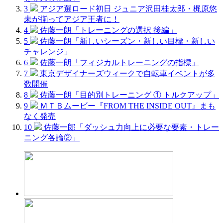
3
アジア選ロード初日 ジュニア沢田桂太郎・梶原悠
未が揃ってアジア王者に！
4
佐藤一朗「トレーニングの選択 後編」
5
佐藤一朗「新しいシーズン・新しい目標・新しい
チャレンジ」
6
佐藤一朗「フィジカルトレーニングの指標」
7
東京デザイナーズウィークで自転車イベントが多
数開催
8
佐藤一朗「目的別トレーニング ① トルクアップ」
9
ＭＴＢムービー『FROM THE INSIDE OUT』まも
なく発売
10
佐藤一郎「ダッシュ力向上に必要な要素・トレー
ニング各論②」