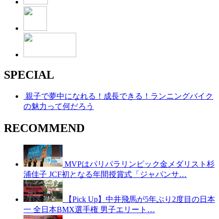
SPECIAL
親子で夢中になれる！成長できる！ランニングバイク
の魅力って何だろう
RECOMMEND
MVPはパリパラリンピック金メダリスト杉
浦佳子 JCF初となる年間授賞式「ジャパンサ…
【Pick Up】中井飛馬が5年ぶり2度目の日本
一 全日本BMX選手権 男子エリート…