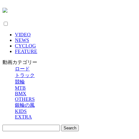
VIDEO
NEWS
CYCLOG
FEATURE
動画カテゴリー
ロード
トラック
競輪
MTB
BMX
OTHERS
銀輪の風
KIDS
EXTRA