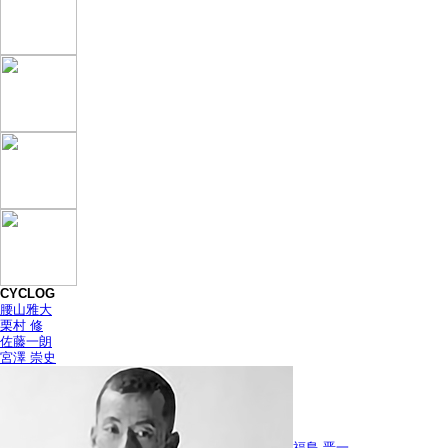
CYCLOG
腰山雅大
栗村 修
佐藤一朗
宮澤 崇史
福島 晋一