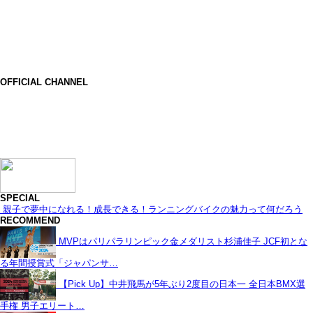
OFFICIAL CHANNEL
SPECIAL
親子で夢中になれる！成長できる！ランニングバイクの魅力って何だろう
RECOMMEND
MVPはパリパラリンピック金メダリスト杉浦佳子 JCF初とな
る年間授賞式「ジャパンサ…
【Pick Up】中井飛馬が5年ぶり2度目の日本一 全日本BMX選
手権 男子エリート…