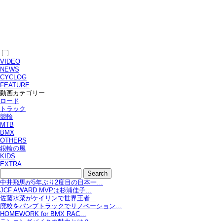
VIDEO
NEWS
CYCLOG
FEATURE
動画カテゴリー
ロード
トラック
競輪
MTB
BMX
OTHERS
銀輪の風
KIDS
EXTRA
中井飛馬が5年ぶり2度目の日本一…
JCF AWARD MVPは杉浦佳子…
佐藤水菜がケイリンで世界王者…
廃校をパンプトラックでリノベーション…
HOMEWORK for BMX RAC…