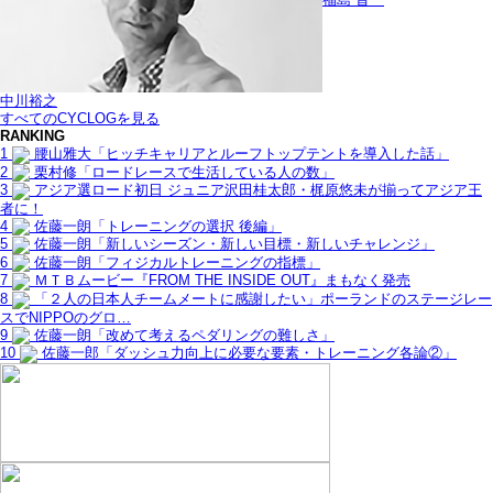
中川裕之
すべてのCYCLOGを見る
RANKING
1
腰山雅大「ヒッチキャリアとルーフトップテントを導入した話」
2
栗村修「ロードレースで生活している人の数」
3
アジア選ロード初日 ジュニア沢田桂太郎・梶原悠未が揃ってアジア王
者に！
4
佐藤一朗「トレーニングの選択 後編」
5
佐藤一朗「新しいシーズン・新しい目標・新しいチャレンジ」
6
佐藤一朗「フィジカルトレーニングの指標」
7
ＭＴＢムービー『FROM THE INSIDE OUT』まもなく発売
8
「２人の日本人チームメートに感謝したい」ポーランドのステージレー
スでNIPPOのグロ…
9
佐藤一朗「改めて考えるペダリングの難しさ」
10
佐藤一郎「ダッシュ力向上に必要な要素・トレーニング各論②」