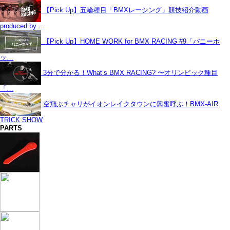
【Pick Up】五輪種目「BMXレーシング」競技紹介動画
produced by …
【Pick Up】HOME WORK for BMX RACING #9「バニーホ
ッ…
3分で分かる！What’s BMX RACING? 〜オリンピック種目
「…
空飛ぶチャリがイオンレイクタウンに興奮呼ぶ！BMX-AIR
TRICK SHOW
PARTS