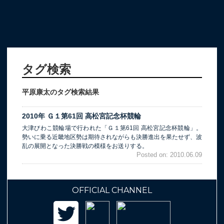
タグ検索
平原康太のタグ検索結果
2010年 Ｇ１第61回 高松宮記念杯競輪
大津びわこ競輪場で行われた「Ｇ１第61回 高松宮記念杯競輪」。
勢いに乗る近畿地区勢は期待されながらも決勝進出を果たせず、波
乱の展開となった決勝戦の模様をお送りする。
Posted on: 2010.06.09
OFFICIAL CHANNEL