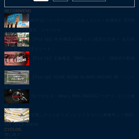
RECOMMEND
MVPはパリパラリンピック金メダリスト杉浦佳子 JCF初
となる年間授賞式「ジャパンサ…
【Pick Up】中井飛馬が5年ぶり2度目の日本一 全日本
BMX選手権 男子エリート…
【Pick Up】五輪種目「BMXレーシング」競技紹介動画
produced by …
【Pick Up】HOME WORK for BMX RACING #9「バニー
ホッ…
3分で分かる！What’s BMX RACING? 〜オリンピック種
目「…
空飛ぶチャリがイオンレイクタウンに興奮呼ぶ！BMX-
AIR TRICK SHOW
CYCLOG
腰山雅大