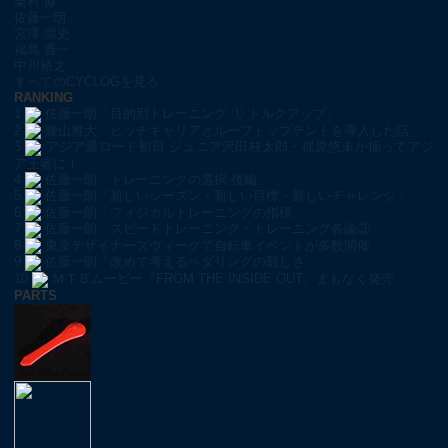
栗村 修
佐藤一朗
宮澤 崇史
福島 晋一
中川裕之
すべてのCYCLOGを見る
RANKING
1
佐藤一朗「目的別トレーニング ① トルクアップ」
2
腰山雅大「ヒッチキャリアとルーフトップテントを導入した話」
3
アジア選ロード初日 ジュニア沢田桂太郎・梶原悠未が揃ってアジ
ア王者に！
4
佐藤一朗「トレーニングの選択 後編」
5
佐藤一朗「新しいシーズン・新しい目標・新しいチャレンジ」
6
佐藤一朗「フィジカルトレーニングの指標」
7
佐藤一朗「スピードトレーニング・トレーニング各論③」
8
東京デザイナーズウィークで自転車イベントが多数開催
9
佐藤一朗「改めて考えるペダリングの難しさ」
10
ＭＴＢムービー『FROM THE INSIDE OUT』まもなく発売
PARTS