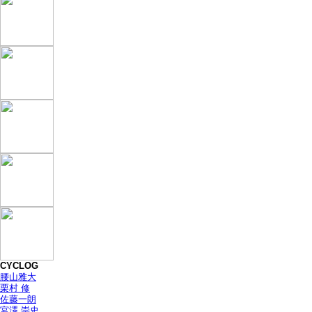
CYCLOG
腰山雅大
栗村 修
佐藤一朗
宮澤 崇史