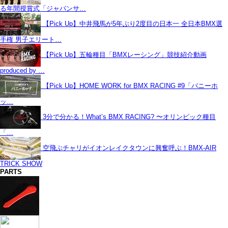
る年間授賞式「ジャパンサ…
【Pick Up】中井飛馬が5年ぶり2度目の日本一 全日本BMX選
手権 男子エリート…
【Pick Up】五輪種目「BMXレーシング」競技紹介動画
produced by …
【Pick Up】HOME WORK for BMX RACING #9「バニーホ
ッ…
3分で分かる！What’s BMX RACING? 〜オリンピック種目
「…
空飛ぶチャリがイオンレイクタウンに興奮呼ぶ！BMX-AIR
TRICK SHOW
PARTS