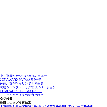
中井飛馬が5年ぶり2度目の日本一…
JCF AWARD MVPは杉浦佳子…
佐藤水菜がケイリンで世界王者…
廃校をパンプトラックでリノベーション…
HOMEWORK for BMX RAC…
ランニングバイクの魅力とは？…
タグ検索
島田壮のタグ検索結果
大東建託シリーズ第5戦 島田壮が兄弟対決を制してシリーズ初優勝