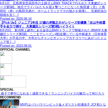
6月1日、広島県安芸高田市の土師ダムBMX TRACKで行われた大東建託シリ
ーズ第5戦。地元でライバルたちを迎え撃つことになった島田遼（兄）と島
田壮（弟）の島田兄弟が、ホームトラックでその強さを発揮し、兄弟対決の
様相を呈 […]
Posted on: 2025.06.10
【Pick Up】ジュニア1年目 17歳の岸龍之介がシリーズ初優勝「次は中林選
手を全力で倒す」 大東建託シリーズ第5戦ハイライト
8月20日、新潟県上越市にある金谷山BMXトラックで開催されたJBMXF大東
建託シリーズ第5戦。ここまでシーズン4戦全勝している中林凌大（日本体育
大学）が不在の中、今年からチャンピオンシップカテゴリーにあがったジュ
ニア世 […]
Posted on: 2023.09.01
OFFICIAL CHANNEL
SPECIAL
親子で夢中になれる！成長できる！ランニングバイクの魅力って何だろう
RECOMMEND
MVPはパリパラリンピック金メダリスト杉浦佳子 JCF初とな