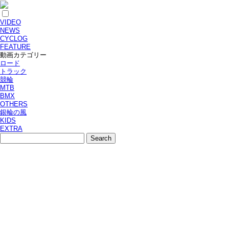
VIDEO
NEWS
CYCLOG
FEATURE
動画カテゴリー
ロード
トラック
競輪
MTB
BMX
OTHERS
銀輪の風
KIDS
EXTRA