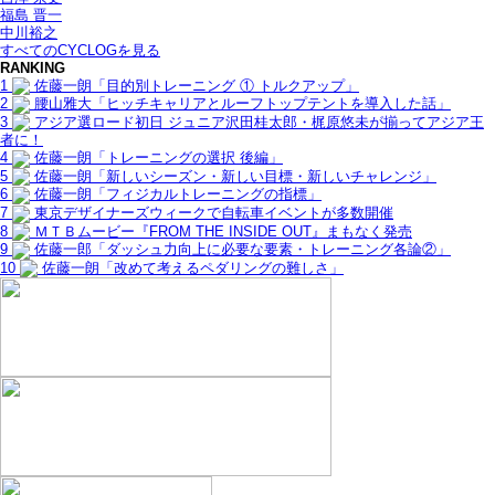
福島 晋一
中川裕之
すべてのCYCLOGを見る
RANKING
1
佐藤一朗「目的別トレーニング ① トルクアップ」
2
腰山雅大「ヒッチキャリアとルーフトップテントを導入した話」
3
アジア選ロード初日 ジュニア沢田桂太郎・梶原悠未が揃ってアジア王
者に！
4
佐藤一朗「トレーニングの選択 後編」
5
佐藤一朗「新しいシーズン・新しい目標・新しいチャレンジ」
6
佐藤一朗「フィジカルトレーニングの指標」
7
東京デザイナーズウィークで自転車イベントが多数開催
8
ＭＴＢムービー『FROM THE INSIDE OUT』まもなく発売
9
佐藤一郎「ダッシュ力向上に必要な要素・トレーニング各論②」
10
佐藤一朗「改めて考えるペダリングの難しさ」