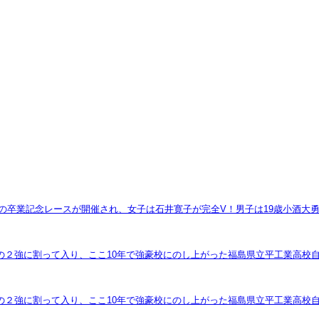
生の卒業記念レースが開催され、女子は石井寛子が完全V！男子は19歳小酒大
の２強に割って入り、ここ10年で強豪校にのし上がった福島県立平工業高校
の２強に割って入り、ここ10年で強豪校にのし上がった福島県立平工業高校