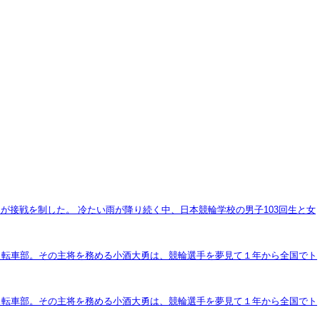
勇が接戦を制した。 冷たい雨が降り続く中、日本競輪学校の男子103回生と女
自転車部。その主将を務める小酒大勇は、競輪選手を夢見て１年から全国でト
自転車部。その主将を務める小酒大勇は、競輪選手を夢見て１年から全国でト