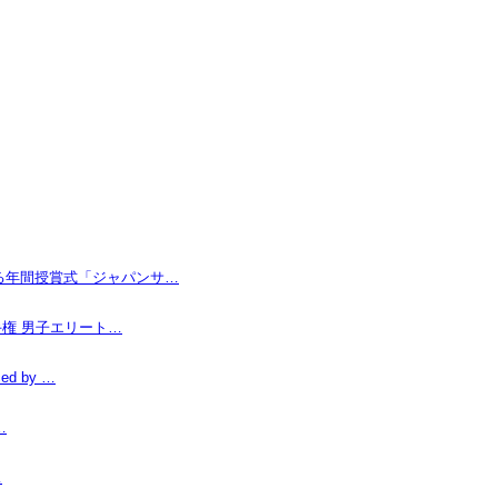
なる年間授賞式「ジャパンサ…
手権 男子エリート…
d by …
…
…