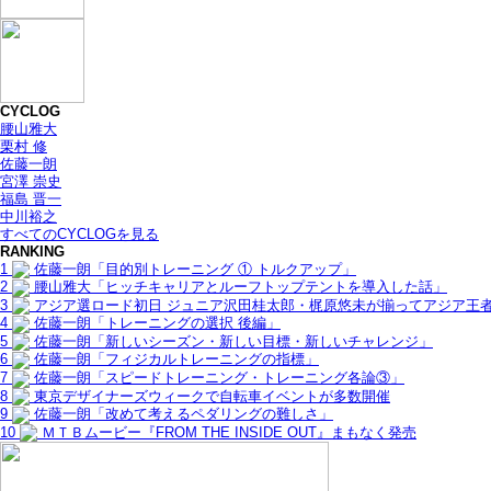
CYCLOG
腰山雅大
栗村 修
佐藤一朗
宮澤 崇史
福島 晋一
中川裕之
すべてのCYCLOGを見る
RANKING
1
佐藤一朗「目的別トレーニング ① トルクアップ」
2
腰山雅大「ヒッチキャリアとルーフトップテントを導入した話」
3
アジア選ロード初日 ジュニア沢田桂太郎・梶原悠未が揃ってアジア王
4
佐藤一朗「トレーニングの選択 後編」
5
佐藤一朗「新しいシーズン・新しい目標・新しいチャレンジ」
6
佐藤一朗「フィジカルトレーニングの指標」
7
佐藤一朗「スピードトレーニング・トレーニング各論③」
8
東京デザイナーズウィークで自転車イベントが多数開催
9
佐藤一朗「改めて考えるペダリングの難しさ」
10
ＭＴＢムービー『FROM THE INSIDE OUT』まもなく発売