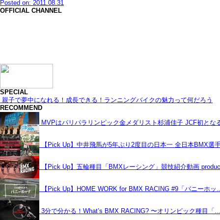
Posted on: 2011.08.31
OFFICIAL CHANNEL
SPECIAL
親子で夢中になれる！成長できる！ランニングバイクの魅力って何だろう
RECOMMEND
MVPはパリパラリンピック金メダリスト杉浦佳子 JCF初と
【Pick Up】中井飛馬が5年ぶり2度目の日本一 全日本BMX選
【Pick Up】五輪種目「BMXレーシング」競技紹介動画 produce
【Pick Up】HOME WORK for BMX RACING #9「バニーホッ
3分で分かる！What’s BMX RACING? 〜オリンピック種目「