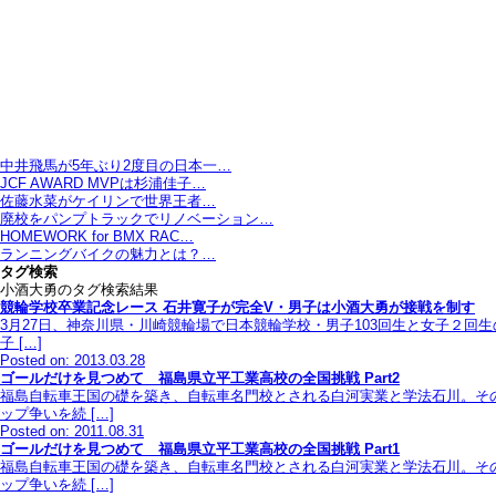
中井飛馬が5年ぶり2度目の日本一…
JCF AWARD MVPは杉浦佳子…
佐藤水菜がケイリンで世界王者…
廃校をパンプトラックでリノベーション…
HOMEWORK for BMX RAC…
ランニングバイクの魅力とは？…
タグ検索
小酒大勇のタグ検索結果
競輪学校卒業記念レース 石井寛子が完全V・男子は小酒大勇が接戦を制す
3月27日、神奈川県・川崎競輪場で日本競輪学校・男子103回生と女子２回
子 […]
Posted on: 2013.03.28
ゴールだけを見つめて 福島県立平工業高校の全国挑戦 Part2
福島自転車王国の礎を築き、自転車名門校とされる白河実業と学法石川。そ
ップ争いを続 […]
Posted on: 2011.08.31
ゴールだけを見つめて 福島県立平工業高校の全国挑戦 Part1
福島自転車王国の礎を築き、自転車名門校とされる白河実業と学法石川。そ
ップ争いを続 […]