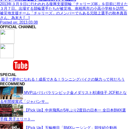
2013年３月９日に行われれる復興支援競輪「チャリーズ杯」を目前に控えた
３月７日。出場する競輪選手たちが被災地、南相馬市の小高小学校を訪問。
被災地支援チーム「チャリーズ」のメンバーでもある元陸上選手の秋本真吾
さん、為末大 […]
Posted on: 2013.03.08
OFFICIAL CHANNEL
SPECIAL
親子で夢中になれる！成長できる！ランニングバイクの魅力って何だろう
RECOMMEND
MVPはパリパラリンピック金メダリスト杉浦佳子 JCF初とな
る年間授賞式「ジャパンサ…
【Pick Up】中井飛馬が5年ぶり2度目の日本一 全日本BMX選
手権 男子エリート…
【Pick Up】五輪種目「BMXレーシング」競技紹介動画