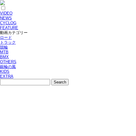
VIDEO
NEWS
CYCLOG
FEATURE
動画カテゴリー
ロード
トラック
競輪
MTB
BMX
OTHERS
銀輪の風
KIDS
EXTRA