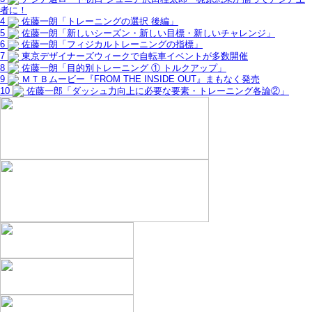
者に！
4
佐藤一朗「トレーニングの選択 後編」
5
佐藤一朗「新しいシーズン・新しい目標・新しいチャレンジ」
6
佐藤一朗「フィジカルトレーニングの指標」
7
東京デザイナーズウィークで自転車イベントが多数開催
8
佐藤一朗「目的別トレーニング ① トルクアップ」
9
ＭＴＢムービー『FROM THE INSIDE OUT』まもなく発売
10
佐藤一郎「ダッシュ力向上に必要な要素・トレーニング各論②」