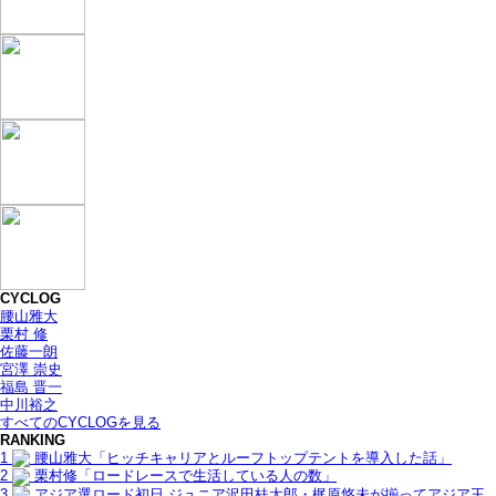
CYCLOG
腰山雅大
栗村 修
佐藤一朗
宮澤 崇史
福島 晋一
中川裕之
すべてのCYCLOGを見る
RANKING
1
腰山雅大「ヒッチキャリアとルーフトップテントを導入した話」
2
栗村修「ロードレースで生活している人の数」
3
アジア選ロード初日 ジュニア沢田桂太郎・梶原悠未が揃ってアジア王