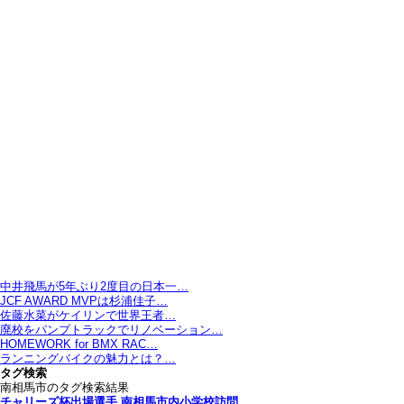
中井飛馬が5年ぶり2度目の日本一…
JCF AWARD MVPは杉浦佳子…
佐藤水菜がケイリンで世界王者…
廃校をパンプトラックでリノベーション…
HOMEWORK for BMX RAC…
ランニングバイクの魅力とは？…
タグ検索
南相馬市のタグ検索結果
チャリーズ杯出場選手 南相馬市内小学校訪問