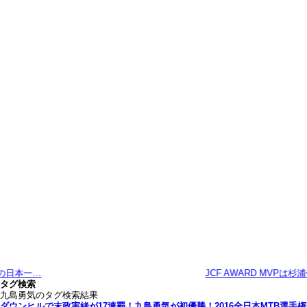
JCF AWARD MVPは杉浦佳子…
タグ検索
九島勇気のタグ検索結果
ダウンヒルで末政実緒が17連覇！九島勇気が初優勝！2016全日本MTB選手権