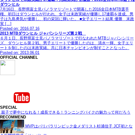
ダウンヒル
7月16日、長野県富士見パノラマリゾートで開幕した2016全日本MTB選手
権。初日はダウンヒルが行われ、女子は末政実緒が優勝し17連覇を達成。男
子は九島勇気が優勝し、初の栄冠に輝いた。 ■女子エリート結果 優勝 末政
実 […]
Posted on: 2016.07.16
2013 MTBダウンヒル ジャパンシリーズ第２戦
６月１日、長野県富士見パノラマリゾートで行なわれたMTBジャパンシリー
ズ、ダウンヒル第２戦。男子エリートで優勝したのは、清水一輝。女子エリ
ートを制したのは末政実緒。共に日本チャンピオンが制すこととなった。
Posted on: 2013.06.01
OFFICIAL CHANNEL
SPECIAL
親子で夢中になれる！成長できる！ランニングバイクの魅力って何だろう
RECOMMEND
MVPはパリパラリンピック金メダリスト杉浦佳子 JCF初とな