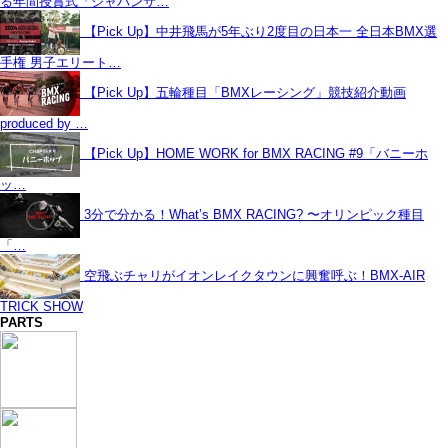
る年間授賞式「ジャパンサ…
【Pick Up】中井飛馬が5年ぶり2度目の日本一 全日本BMX選
手権 男子エリート…
【Pick Up】五輪種目「BMXレーシング」競技紹介動画
produced by …
【Pick Up】HOME WORK for BMX RACING #9「バニーホ
ッ…
3分で分かる！What’s BMX RACING? 〜オリンピック種目
「…
空飛ぶチャリがイオンレイクタウンに興奮呼ぶ！BMX-AIR
TRICK SHOW
PARTS