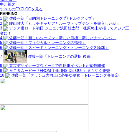
中川裕之
すべてのCYCLOGを見る
RANKING
1
佐藤一朗「目的別トレーニング ① トルクアップ」
2
腰山雅大「ヒッチキャリアとルーフトップテントを導入した話」
3
アジア選ロード初日 ジュニア沢田桂太郎・梶原悠未が揃ってアジア王
者に！
4
佐藤一朗「新しいシーズン・新しい目標・新しいチャレンジ」
5
佐藤一朗「フィジカルトレーニングの指標」
6
佐藤一朗「スピードトレーニング・トレーニング各論③」
7
佐藤一朗「トレーニングの選択 後編」
8
東京デザイナーズウィークで自転車イベントが多数開催
9
ＭＴＢムービー『FROM THE INSIDE OUT』まもなく発売
10
佐藤一郎「ダッシュ力向上に必要な要素・トレーニング各論②」