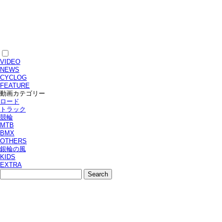
VIDEO
NEWS
CYCLOG
FEATURE
動画カテゴリー
ロード
トラック
競輪
MTB
BMX
OTHERS
銀輪の風
KIDS
EXTRA