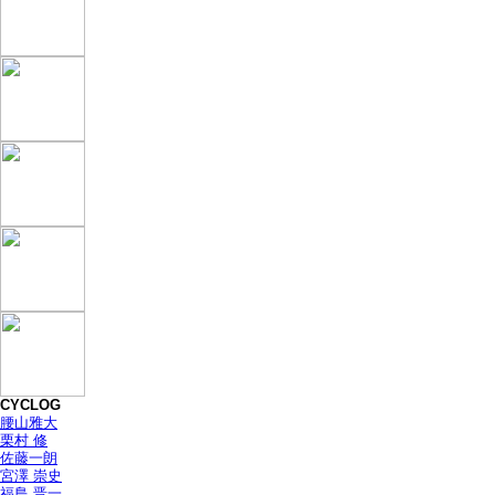
CYCLOG
腰山雅大
栗村 修
佐藤一朗
宮澤 崇史
福島 晋一