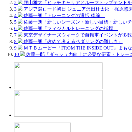
2
腰山雅大「ヒッチキャリアとルーフトップテントを
3
アジア選ロード初日 ジュニア沢田桂太郎・梶原悠
4
佐藤一朗「トレーニングの選択 後編」
5
佐藤一朗「新しいシーズン・新しい目標・新しいチ
6
佐藤一朗「フィジカルトレーニングの指標」
7
東京デザイナーズウィークで自転車イベントが多数
8
佐藤一朗「改めて考えるペダリングの難しさ」
9
ＭＴＢムービー『FROM THE INSIDE OUT』まも
10
佐藤一郎「ダッシュ力向上に必要な要素・トレー