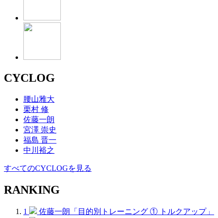
CYCLOG
腰山雅大
栗村 修
佐藤一朗
宮澤 崇史
福島 晋一
中川裕之
すべてのCYCLOGを見る
RANKING
1
佐藤一朗「目的別トレーニング ① トルクアップ」