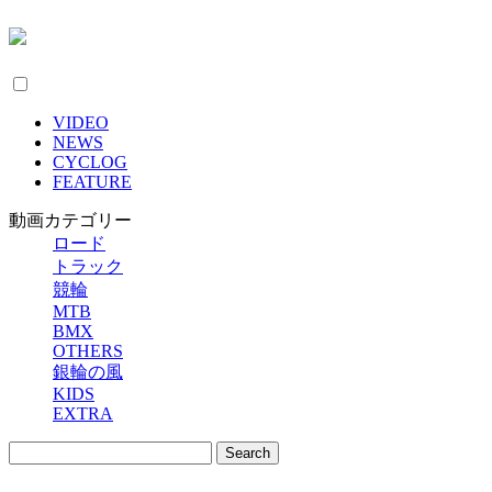
VIDEO
NEWS
CYCLOG
FEATURE
動画カテゴリー
ロード
トラック
競輪
MTB
BMX
OTHERS
銀輪の風
KIDS
EXTRA