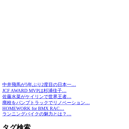
中井飛馬が5年ぶり2度目の日本一…
JCF AWARD MVPは杉浦佳子…
佐藤水菜がケイリンで世界王者…
廃校をパンプトラックでリノベーション…
HOMEWORK for BMX RAC…
ランニングバイクの魅力とは？…
タグ検索