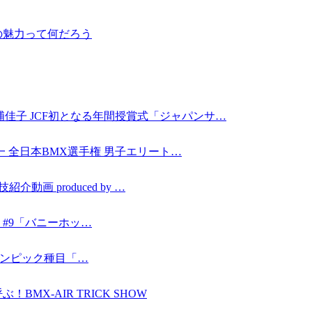
の魅力って何だろう
佳子 JCF初となる年間授賞式「ジャパンサ…
本一 全日本BMX選手権 男子エリート…
動画 produced by …
ING #9「バニーホッ…
〜オリンピック種目「…
MX-AIR TRICK SHOW