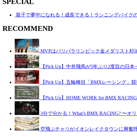
SPECIAL
親子で夢中になれる！成長できる！ランニングバイク
RECOMMEND
MVPはパリパラリンピック金メダリスト杉浦
【Pick Up】中井飛馬が5年ぶり2度目の日
【Pick Up】五輪種目「BMXレーシング」競技紹介
【Pick Up】HOME WORK for BMX RAC
3分で分かる！What’s BMX RACING? 
空飛ぶチャリがイオンレイクタウンに興奮呼ぶ！B