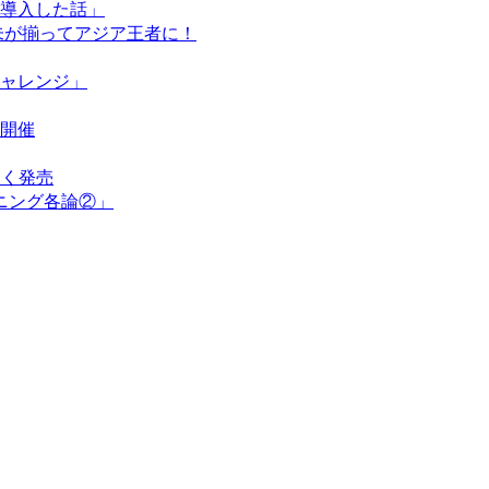
導入した話」
未が揃ってアジア王者に！
ャレンジ」
開催
なく発売
ニング各論②」