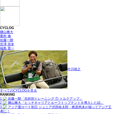
CYCLOG
腰山雅大
栗村 修
佐藤一朗
宮澤 崇史
福島 晋一
中川裕之
すべてのCYCLOGを見る
RANKING
1
佐藤一朗「目的別トレーニング ① トルクアップ」
2
腰山雅大「ヒッチキャリアとルーフトップテントを導入した話」
3
アジア選ロード初日 ジュニア沢田桂太郎・梶原悠未が揃ってアジア王
者に！