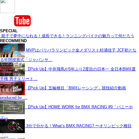
SPECIAL
親子で夢中になれる！成長できる！ランニングバイクの魅力って何だろう
RECOMMEND
MVPはパリパラリンピック金メダリスト杉浦佳子 JCF初とな
る年間授賞式「ジャパンサ…
【Pick Up】中井飛馬が5年ぶり2度目の日本一 全日本BMX選
手権 男子エリート…
【Pick Up】五輪種目「BMXレーシング」競技紹介動画
produced by …
【Pick Up】HOME WORK for BMX RACING #9「バニーホ
ッ…
3分で分かる！What’s BMX RACING? 〜オリンピック種目
「…