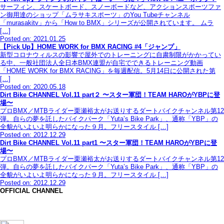
サーフィン、スケートボード、スノーボードなど、アクションスポーツファ
ン御用達のショップ「ムラサキスポーツ」のYou Tubeチャンネル
「murasakitv」から「How to BMX」シリーズが公開されています。 ムラ
[…]
Posted on: 2021.01.25
【Pick Up】HOME WORK for BMX RACING #4「ジャンプ」
新型コロナウィルスの影響で屋外でのトレーニングに自粛制限がかかってい
る中、一般社団法人全日本BMX連盟が自宅でできるトレーニング動画
「HOME WORK for BMX RACING」を毎週配信。5月14日に公開された第
[…]
Posted on: 2020.05.18
Dirt Bike CHANNEL Vol.11 part２ 〜スター軍団！TEAM HAROがYBPに登
場〜
プロBMX／MTBライダー栗瀬裕太がお送りするダートバイクチャンネル第12
弾。自らの夢を託したバイクパーク「Yuta’s Bike Park」、通称「YBP」の
全貌がいよいよ明らかになった９月。フリースタイル […]
Posted on: 2012.12.29
Dirt Bike CHANNEL Vol.11 part1 〜スター軍団！TEAM HAROがYBPに登
場〜
プロBMX／MTBライダー栗瀬裕太がお送りするダートバイクチャンネル第12
弾。自らの夢を託したバイクパーク「Yuta’s Bike Park」、通称「YBP」の
全貌がいよいよ明らかになった９月。フリースタイル […]
Posted on: 2012.12.29
OFFICIAL CHANNEL