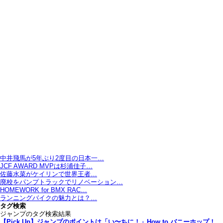
中井飛馬が5年ぶり2度目の日本一…
JCF AWARD MVPは杉浦佳子…
佐藤水菜がケイリンで世界王者…
廃校をパンプトラックでリノベーション…
HOMEWORK for BMX RAC…
ランニングバイクの魅力とは？…
タグ検索
ジャンプのタグ検索結果
【Pick Up】ジャンプのポイントは「い〜ちに！」How to バニーホップ！