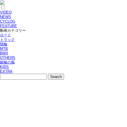
VIDEO
NEWS
CYCLOG
FEATURE
動画カテゴリー
ロード
トラック
競輪
MTB
BMX
OTHERS
銀輪の風
KIDS
EXTRA