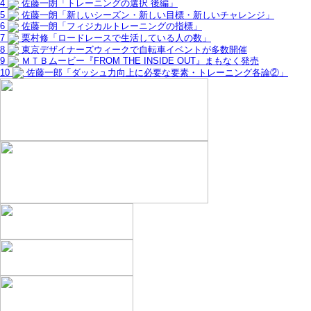
4
佐藤一朗「トレーニングの選択 後編」
5
佐藤一朗「新しいシーズン・新しい目標・新しいチャレンジ」
6
佐藤一朗「フィジカルトレーニングの指標」
7
栗村修「ロードレースで生活している人の数」
8
東京デザイナーズウィークで自転車イベントが多数開催
9
ＭＴＢムービー『FROM THE INSIDE OUT』まもなく発売
10
佐藤一郎「ダッシュ力向上に必要な要素・トレーニング各論②」