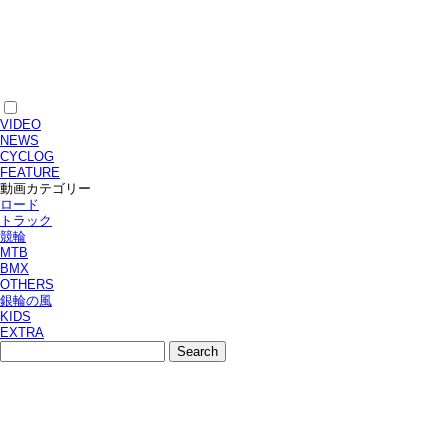
VIDEO
NEWS
CYCLOG
FEATURE
動画カテゴリー
ロード
トラック
競輪
MTB
BMX
OTHERS
銀輪の風
KIDS
EXTRA