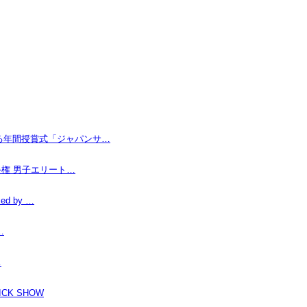
なる年間授賞式「ジャパンサ…
手権 男子エリート…
d by …
…
…
K SHOW