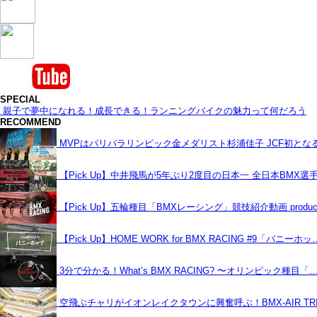
SPECIAL
親子で夢中になれる！成長できる！ランニングバイクの魅力って何だろう
RECOMMEND
MVPはパリパラリンピック金メダリスト杉浦佳子 JCF初と
【Pick Up】中井飛馬が5年ぶり2度目の日本一 全日本BMX選
【Pick Up】五輪種目「BMXレーシング」競技紹介動画 produce
【Pick Up】HOME WORK for BMX RACING #9「バニーホッ
3分で分かる！What’s BMX RACING? 〜オリンピック種目「
空飛ぶチャリがイオンレイクタウンに興奮呼ぶ！BMX-AIR TRIC