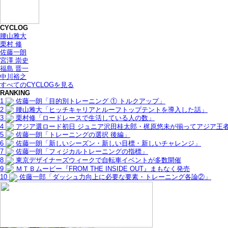
CYCLOG
腰山雅大
栗村 修
佐藤一朗
宮澤 崇史
福島 晋一
中川裕之
すべてのCYCLOGを見る
RANKING
1
佐藤一朗「目的別トレーニング ① トルクアップ」
2
腰山雅大「ヒッチキャリアとルーフトップテントを導入した話」
3
栗村修「ロードレースで生活している人の数」
4
アジア選ロード初日 ジュニア沢田桂太郎・梶原悠未が揃ってアジア王
5
佐藤一朗「トレーニングの選択 後編」
6
佐藤一朗「新しいシーズン・新しい目標・新しいチャレンジ」
7
佐藤一朗「フィジカルトレーニングの指標」
8
東京デザイナーズウィークで自転車イベントが多数開催
9
ＭＴＢムービー『FROM THE INSIDE OUT』まもなく発売
10
佐藤一郎「ダッシュ力向上に必要な要素・トレーニング各論②」