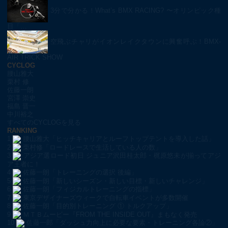
3分で分かる！What’s BMX RACING? 〜オリンピック種
目「…
空飛ぶチャリがイオンレイクタウンに興奮呼ぶ！BMX-
AIR TRICK SHOW
CYCLOG
腰山雅大
栗村 修
佐藤一朗
宮澤 崇史
福島 晋一
中川裕之
すべてのCYCLOGを見る
RANKING
1
腰山雅大「ヒッチキャリアとルーフトップテントを導入した話」
2
栗村修「ロードレースで生活している人の数」
3
アジア選ロード初日 ジュニア沢田桂太郎・梶原悠未が揃ってアジ
ア王者に！
4
佐藤一朗「トレーニングの選択 後編」
5
佐藤一朗「新しいシーズン・新しい目標・新しいチャレンジ」
6
佐藤一朗「フィジカルトレーニングの指標」
7
東京デザイナーズウィークで自転車イベントが多数開催
8
佐藤一朗「目的別トレーニング ① トルクアップ」
9
ＭＴＢムービー『FROM THE INSIDE OUT』まもなく発売
10
佐藤一郎「ダッシュ力向上に必要な要素・トレーニング各論②」