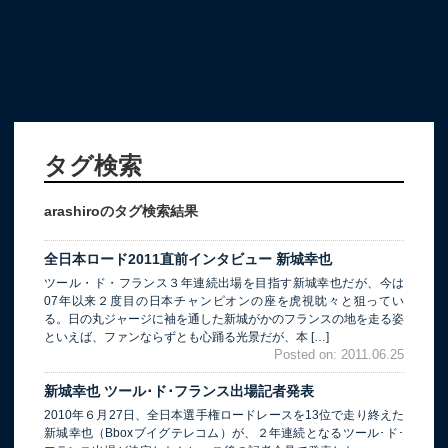
タグ検索
arashiroのタグ検索結果
全日本ロード2011直前インタビュー 新城幸也
ツール・ド・フランス３年連続出場を目指す新城幸也だが、今は
07年以来２度目の日本チャンピオンの座を虎視眈々と狙ってい
る。日の丸ジャージに袖を通した新城がかのフランスの地を走る姿
といえば、ファンならずとも心踊る光景だが、本 […]
Posted on: 2011.06.25
新城幸也 ツール･ド･フランス出場記者発表
2010年６月27日、全日本選手権ロードレースを13位で走り終えた
新城幸也（Bboxブイグテレコム）が、２年連続となるツール･ド･