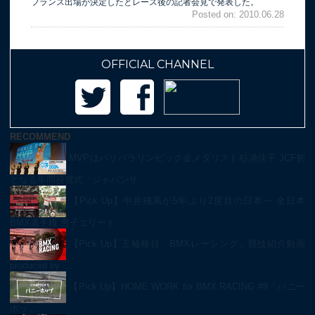
フランス出場が決定したとレース後の記者会見で発表した。
Posted on: 2010.06.28
OFFICIAL CHANNEL
RECOMMEND
MVPはパリパラリンピック金メダリスト杉浦佳子 JCF初
となる年間授賞式「ジャパンサ…
【Pick Up】中井飛馬が5年ぶり2度目の日本一 全日本
BMX選手権 男子エリート…
【Pick Up】五輪種目「BMXレーシング」競技紹介動画
produced by …
【Pick Up】HOME WORK for BMX RACING #9「バニー
ホッ…